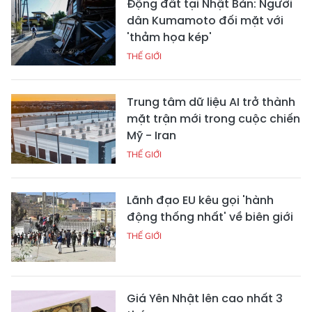
Động đất tại Nhật Bản: Người
dân Kumamoto đối mặt với
'thảm họa kép'
THẾ GIỚI
Trung tâm dữ liệu AI trở thành
mặt trận mới trong cuộc chiến
Mỹ - Iran
THẾ GIỚI
Lãnh đạo EU kêu gọi 'hành
động thống nhất' về biên giới
THẾ GIỚI
Giá Yên Nhật lên cao nhất 3