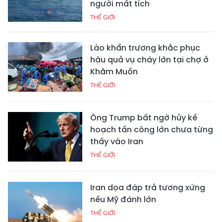
người mất tích
THẾ GIỚI
Lào khẩn trương khắc phục
hậu quả vụ cháy lớn tại chợ ở
Khăm Muồn
THẾ GIỚI
Ông Trump bất ngờ hủy kế
hoạch tấn công lớn chưa từng
thấy vào Iran
THẾ GIỚI
Iran dọa đáp trả tương xứng
nếu Mỹ đánh lớn
THẾ GIỚI