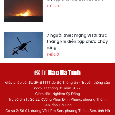
THẾ GIỚI
7 người thiệt mạng vì rơi trực
thăng khi diễn tập chữa cháy
rừng
THẾ GIỚI
Giấy phép số: 15/GP-BTTTT do Bộ Thông tin - Truyền thông cấp
ngày 17 tháng 01 năm 2022.
Giám đốc: Nghiêm Sỹ Đống
Trụ sở chính: Số 22, đường Phan Đình Phùng, phường Thành
Sen, tỉnh Hà Tĩnh
Cơ sở 2: Số 01, đường Võ Liêm Sơn, phường Thành Sen, tỉnh Hà