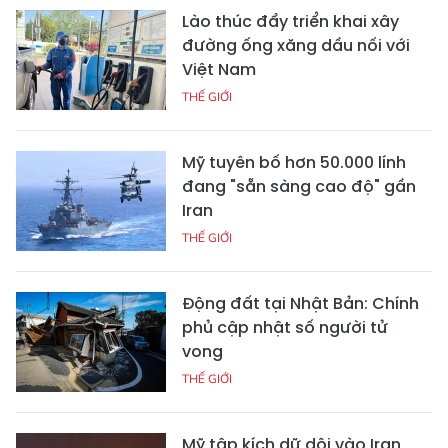
Lào thúc đẩy triển khai xây
đường ống xăng dầu nối với
Việt Nam
THẾ GIỚI
Mỹ tuyên bố hơn 50.000 lính
đang "sẵn sàng cao độ" gần
Iran
THẾ GIỚI
Động đất tại Nhật Bản: Chính
phủ cập nhật số người tử
vong
THẾ GIỚI
Mỹ tập kích dữ dội vào Iran