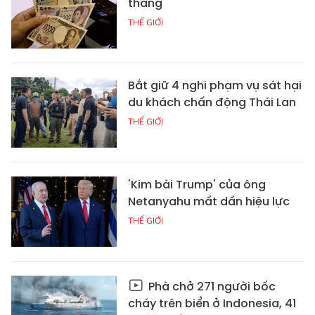
tháng
THẾ GIỚI
Bắt giữ 4 nghi phạm vụ sát hại
du khách chấn động Thái Lan
THẾ GIỚI
'Kim bài Trump' của ông
Netanyahu mất dần hiệu lực
THẾ GIỚI
Phà chở 271 người bốc
cháy trên biển ở Indonesia, 41