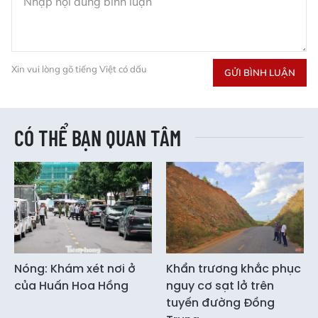
Xin vui lòng gõ tiếng Việt có dấu
GỬI BÌNH LUẬN
CÓ THỂ BẠN QUAN TÂM
Nóng: Khám xét nơi ở
Khẩn trương khắc phục
của Huấn Hoa Hồng
nguy cơ sạt lở trên
tuyến đường Đồng