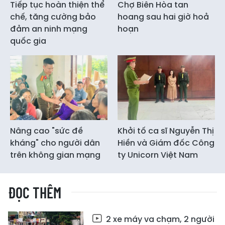
Tiếp tục hoàn thiện thể
Chợ Biên Hòa tan
chế, tăng cường bảo
hoang sau hai giờ hoả
đảm an ninh mạng
hoạn
quốc gia
Nâng cao "sức đề
Khởi tố ca sĩ Nguyễn Thị
kháng" cho người dân
Hiền và Giám đốc Công
trên không gian mạng
ty Unicorn Việt Nam
ĐỌC THÊM
2 xe máy va chạm, 2 người