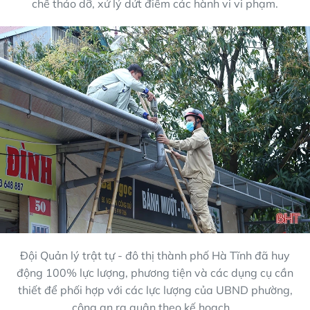
chế tháo dỡ, xử lý dứt điểm các hành vi vi phạm.
Đội Quản lý trật tự - đô thị thành phố Hà Tĩnh đã huy
động 100% lực lượng, phương tiện và các dụng cụ cần
thiết để phối hợp với các lực lượng của UBND phường,
công an ra quân theo kế hoạch...