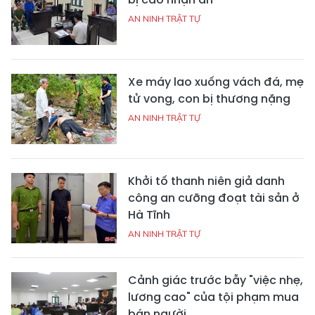
AN NINH TRẬT TỰ
Xe máy lao xuống vách đá, mẹ
tử vong, con bị thương nặng
AN NINH TRẬT TỰ
Khởi tố thanh niên giả danh
công an cưỡng đoạt tài sản ở
Hà Tĩnh
AN NINH TRẬT TỰ
Cảnh giác trước bẫy "việc nhẹ,
lương cao" của tội phạm mua
bán người