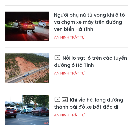
Người phụ nữ tử vong khi ô tô
va chạm xe máy trên đường
ven biển Hà Tĩnh
AN NINH TRẬT TỰ
Nỗi lo sạt lở trên các tuyến
đường ở Hà Tĩnh
AN NINH TRẬT TỰ
Khi vỉa hè, lòng đường
thành bãi đỗ xe bất đắc dĩ
AN NINH TRẬT TỰ