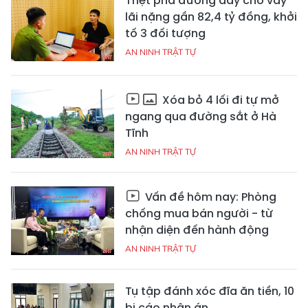
Triệt phá đường dây cho vay
lãi nặng gần 82,4 tỷ đồng, khởi
tố 3 đối tượng
AN NINH TRẬT TỰ
Xóa bỏ 4 lối đi tự mở
ngang qua đường sắt ở Hà
Tĩnh
AN NINH TRẬT TỰ
Vấn đề hôm nay: Phòng
chống mua bán người - từ
nhận diện đến hành động
AN NINH TRẬT TỰ
Tụ tập đánh xóc đĩa ăn tiền, 10
bị cáo nhận án