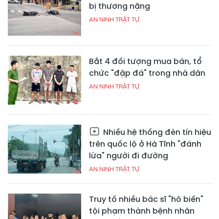
bị thương nặng
AN NINH TRẬT TỰ
Bắt 4 đối tượng mua bán, tổ
chức "đập đá" trong nhà dân
AN NINH TRẬT TỰ
Nhiều hệ thống đèn tín hiệu
trên quốc lộ ở Hà Tĩnh "đánh
lừa" người đi đường
AN NINH TRẬT TỰ
Truy tố nhiều bác sĩ "hô biến"
tội phạm thành bệnh nhân