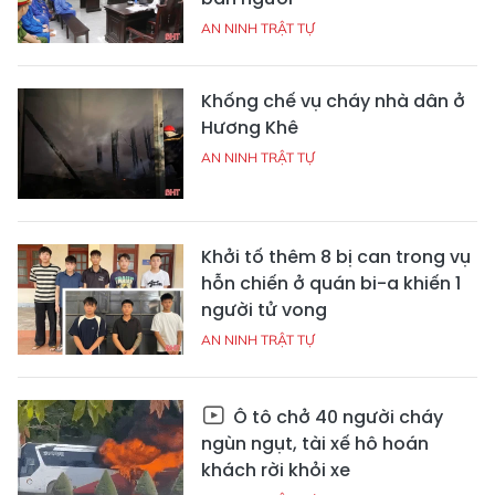
AN NINH TRẬT TỰ
Khống chế vụ cháy nhà dân ở
Hương Khê
AN NINH TRẬT TỰ
Khởi tố thêm 8 bị can trong vụ
hỗn chiến ở quán bi-a khiến 1
người tử vong
AN NINH TRẬT TỰ
Ô tô chở 40 người cháy
ngùn ngụt, tài xế hô hoán
khách rời khỏi xe