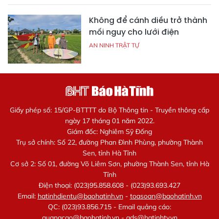
Không để cánh diều trở thành
mối nguy cho lưới điện
AN NINH TRẬT TỰ
Giấy phép số: 15/GP-BTTTT do Bộ Thông tin - Truyền thông cấp
ngày 17 tháng 01 năm 2022.
Giám đốc: Nghiêm Sỹ Đống
Trụ sở chính: Số 22, đường Phan Đình Phùng, phường Thành
Sen, tỉnh Hà Tĩnh
Cơ sở 2: Số 01, đường Võ Liêm Sơn, phường Thành Sen, tỉnh Hà
Tĩnh
Điện thoại: (023)95.858.608 - (023)93.693.427
Email:
hatinhdientu@baohatinh.vn
-
toasoan@baohatinh.vn
QC: (023)93.856.715 - Email quảng cáo:
quangcao@baohatinh.vn
-
ads@hatinhtv.vn