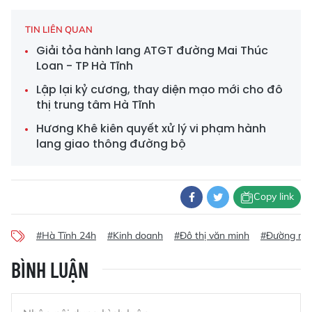
TIN LIÊN QUAN
Giải tỏa hành lang ATGT đường Mai Thúc
Loan - TP Hà Tĩnh
Lập lại kỷ cương, thay diện mạo mới cho đô
thị trung tâm Hà Tĩnh
Hương Khê kiên quyết xử lý vi phạm hành
lang giao thông đường bộ
Copy link
#Hà Tĩnh 24h
#Kinh doanh
#Đô thị văn minh
#Đường ngu
BÌNH LUẬN