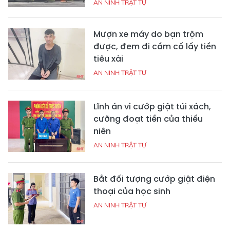
AN NINH TRẬT TỰ
Mượn xe máy do bạn trộm
được, đem đi cầm cố lấy tiền
tiêu xài
AN NINH TRẬT TỰ
Lĩnh án vì cướp giật túi xách,
cưỡng đoạt tiền của thiếu
niên
AN NINH TRẬT TỰ
Bắt đối tượng cướp giật điện
thoại của học sinh
AN NINH TRẬT TỰ