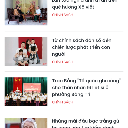
Lan tỏa nghĩa tình tri ân trên
quê hương Xô viết
CHÍNH SÁCH
Từ chính sách dân số đến
chiến lược phát triển con
người
CHÍNH SÁCH
Trao Bằng "Tổ quốc ghi công"
cho thân nhân 16 liệt sĩ ở
phường Sông Trí
CHÍNH SÁCH
Những mái đầu bạc trắng gửi
hy vọng vào tìm kiếm danh