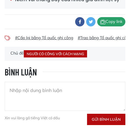
Copy link
#Cấp lại bằng Tổ quốc ghi công
#Trao bằng Tổ quốc ghi công
Chủ đề
NGƯỜI CÓ CÔNG VỚI CÁCH MẠNG
BÌNH LUẬN
Xin vui lòng gõ tiếng Việt có dấu
GỬI BÌNH LUẬN