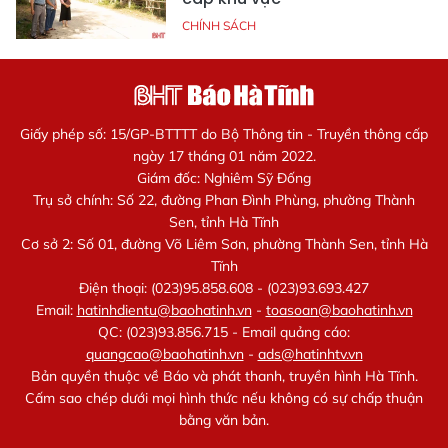
CHÍNH SÁCH
Giấy phép số: 15/GP-BTTTT do Bộ Thông tin - Truyền thông cấp
ngày 17 tháng 01 năm 2022.
Giám đốc: Nghiêm Sỹ Đống
Trụ sở chính: Số 22, đường Phan Đình Phùng, phường Thành
Sen, tỉnh Hà Tĩnh
Cơ sở 2: Số 01, đường Võ Liêm Sơn, phường Thành Sen, tỉnh Hà
Tĩnh
Điện thoại: (023)95.858.608 - (023)93.693.427
Email:
hatinhdientu@baohatinh.vn
-
toasoan@baohatinh.vn
QC: (023)93.856.715 - Email quảng cáo:
quangcao@baohatinh.vn
-
ads@hatinhtv.vn
Bản quyền thuộc về Báo và phát thanh, truyền hình Hà Tĩnh.
Cấm sao chép dưới mọi hình thức nếu không có sự chấp thuận
bằng văn bản.