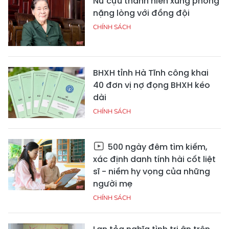
Nữ cựu thanh niên xung phong
nặng lòng với đồng đội
CHÍNH SÁCH
BHXH tỉnh Hà Tĩnh công khai
40 đơn vị nợ đọng BHXH kéo
dài
CHÍNH SÁCH
500 ngày đêm tìm kiếm,
xác định danh tính hài cốt liệt
sĩ - niềm hy vọng của những
người mẹ
CHÍNH SÁCH