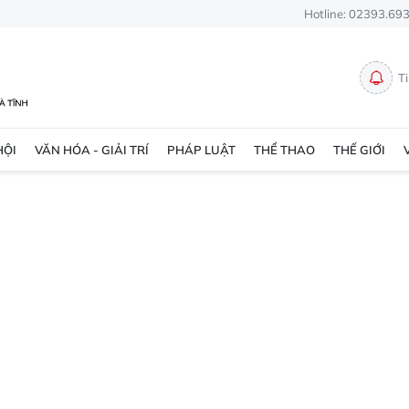
Hotline: 02393.69
T
HỘI
VĂN HÓA - GIẢI TRÍ
PHÁP LUẬT
THỂ THAO
THẾ GIỚI