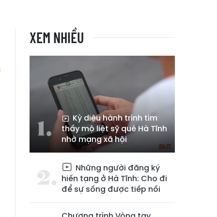
XEM NHIỀU
m
g
Kỳ diệu hành trình tìm
thấy mộ liệt sỹ quê Hà Tĩnh
nhờ mạng xã hội
Những người đăng ký
hiến tạng ở Hà Tĩnh: Cho đi
để sự sống được tiếp nối
Chương trình Vòng tay