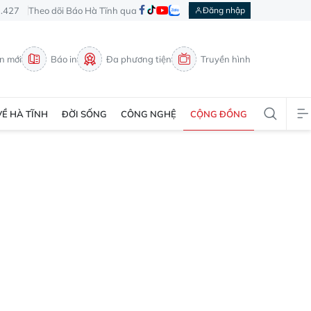
3.427
Theo dõi Báo Hà Tĩnh qua
Đăng nhập
in mới
Báo in
Đa phương tiện
Truyền hình
VỀ HÀ TĨNH
ĐỜI SỐNG
CÔNG NGHỆ
CỘNG ĐỒNG