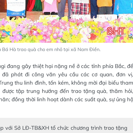
Bá Hà trao quà cho em nhỏ tại xã Nam Điền.
gi đang gây thiệt hại nặng nề ở các tỉnh phía Bắc, đ
đã phát đi công văn yêu cầu các cơ quan, đơn vị
Trung thu linh đình, tốn kém, không mời đại biểu tha
 được tập trung hướng đến trao tặng quà, thăm hỏi
ăn; đồng thời linh hoạt dành các suất quà, sự ủng h
 với Sở LĐ-TB&XH tổ chức chương trình trao tặng