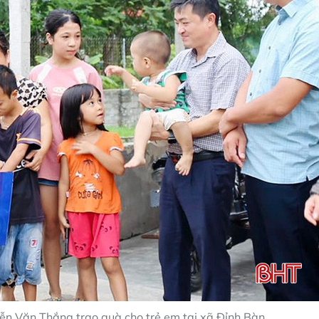
ễn Văn Thắng trao quà cho trẻ em tại xã Đỉnh Bàn.