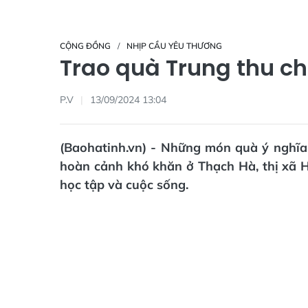
CỘNG ĐỒNG
NHỊP CẦU YÊU THƯƠNG
Trao quà Trung thu c
P.V
13/09/2024 13:04
(Baohatinh.vn) - Những món quà ý nghĩa
hoàn cảnh khó khăn ở Thạch Hà, thị xã H
học tập và cuộc sống.