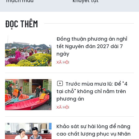
mạch máu
khuyết tật
ĐỌC THÊM
Đồng thuận phương án nghỉ
tết Nguyên đán 2027 dài 7
ngày
XÃ HỘI
Trước mùa mưa lũ: Để "4
tại chỗ" không chỉ nằm trên
phương án
XÃ HỘI
Khảo sát sự hài lòng để nâng
cao chất lượng phục vụ Nhân