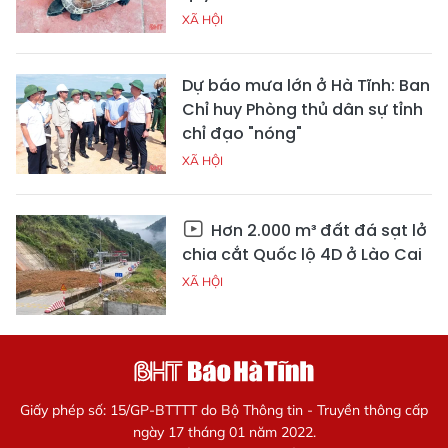
XÃ HỘI
Dự báo mưa lớn ở Hà Tĩnh: Ban
Chỉ huy Phòng thủ dân sự tỉnh
chỉ đạo "nóng"
XÃ HỘI
Hơn 2.000 m³ đất đá sạt lở
chia cắt Quốc lộ 4D ở Lào Cai
XÃ HỘI
Giấy phép số: 15/GP-BTTTT do Bộ Thông tin - Truyền thông cấp
ngày 17 tháng 01 năm 2022.