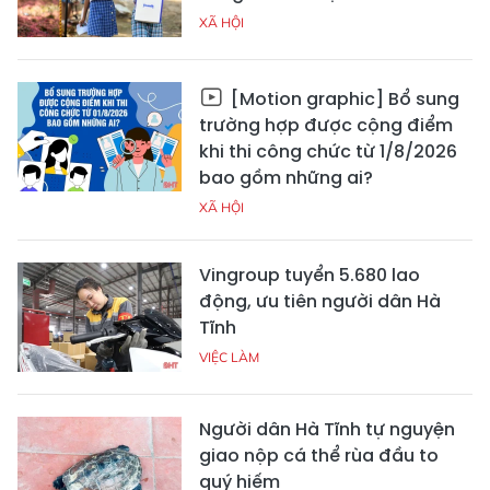
XÃ HỘI
[Motion graphic] Bổ sung
trường hợp được cộng điểm
khi thi công chức từ 1/8/2026
bao gồm những ai?
XÃ HỘI
Vingroup tuyển 5.680 lao
động, ưu tiên người dân Hà
Tĩnh
VIỆC LÀM
Người dân Hà Tĩnh tự nguyện
giao nộp cá thể rùa đầu to
quý hiếm