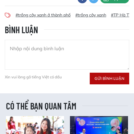
#trồng cây xanh ở thành phố
#trồng cây xanh
#TP Hà Tĩnh
BÌNH LUẬN
Xin vui lòng gõ tiếng Việt có dấu
GỬI BÌNH LUẬN
CÓ THỂ BẠN QUAN TÂM