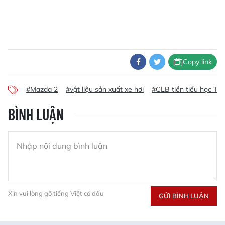
Copy link
#Mazda 2
#vật liệu sản xuất xe hơi
#CLB tiền tiểu học Trư
BÌNH LUẬN
Xin vui lòng gõ tiếng Việt có dấu
GỬI BÌNH LUẬN