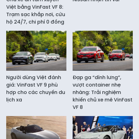
Việt bằng VinFast VF 8:
Trạm sạc khắp nơi, cứu
hộ 24/7, chi phí 0 đồng
Người dùng Việt đánh
Đạp ga “dính lưng”,
giá: VinFast VF 9 phù
vượt container nhẹ
hợp cho các chuyến du
nhàng: Trải nghiệm
lịch xa
khiến chủ xe mê VinFast
VF 8