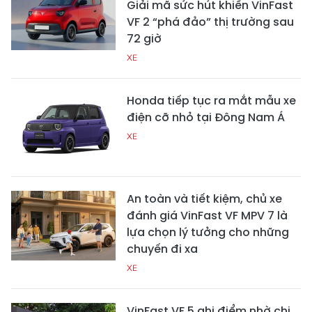
Giải mã sức hút khiến VinFast
VF 2 “phá đảo” thị trường sau
72 giờ
XE
Honda tiếp tục ra mắt mẫu xe
điện cỡ nhỏ tại Đông Nam Á
XE
An toàn và tiết kiệm, chủ xe
đánh giá VinFast VF MPV 7 là
lựa chọn lý tưởng cho những
chuyến đi xa
XE
VinFast VF 5 ghi điểm nhờ chi