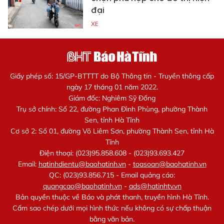
đại
XE
Giấy phép số: 15/GP-BTTTT do Bộ Thông tin - Truyền thông cấp
ngày 17 tháng 01 năm 2022.
Giám đốc: Nghiêm Sỹ Đống
Trụ sở chính: Số 22, đường Phan Đình Phùng, phường Thành
Sen, tỉnh Hà Tĩnh
Cơ sở 2: Số 01, đường Võ Liêm Sơn, phường Thành Sen, tỉnh Hà
Tĩnh
Điện thoại: (023)95.858.608 - (023)93.693.427
Email:
hatinhdientu@baohatinh.vn
-
toasoan@baohatinh.vn
QC: (023)93.856.715 - Email quảng cáo:
quangcao@baohatinh.vn
-
ads@hatinhtv.vn
Bản quyền thuộc về Báo và phát thanh, truyền hình Hà Tĩnh.
Cấm sao chép dưới mọi hình thức nếu không có sự chấp thuận
bằng văn bản.