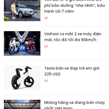
phí bảo dưỡng “nhẹ tênh”, bảo
hành tới 7 năm
XE
VinFast ra mắt 2 xe máy điện
mới, tốc độ tối đa 90km/h
XE
Tesla bán xe đạp trẻ em giá
225 USD
XE
Những hãng xe đang bán chạy
nhất Việt Nam