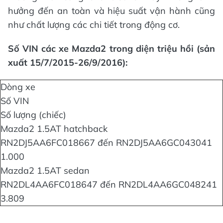
hưởng đến an toàn và hiệu suất vận hành cũng
như chất lượng các chi tiết trong động cơ.
Số VIN các xe Mazda2 trong diện triệu hồi (sản
xuất 15/7/2015-26/9/2016):
Dòng xe
Số VIN
Số lượng (chiếc)
Mazda2 1.5AT hatchback
RN2DJ5AA6FC018667 đến RN2DJ5AA6GC043041
1.000
Mazda2 1.5AT sedan
RN2DL4AA6FC018647 đến RN2DL4AA6GC048241
3.809