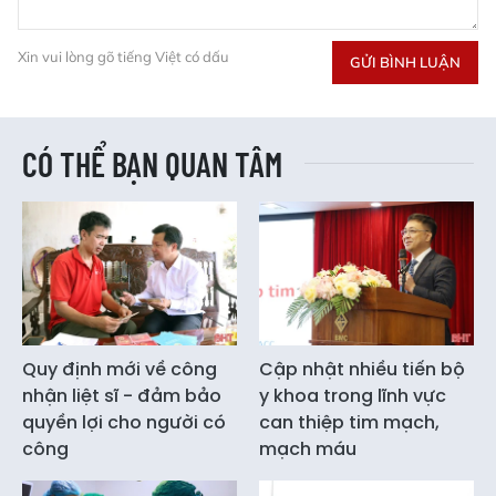
Xin vui lòng gõ tiếng Việt có dấu
GỬI BÌNH LUẬN
CÓ THỂ BẠN QUAN TÂM
Quy định mới về công
Cập nhật nhiều tiến bộ
nhận liệt sĩ - đảm bảo
y khoa trong lĩnh vực
quyền lợi cho người có
can thiệp tim mạch,
công
mạch máu