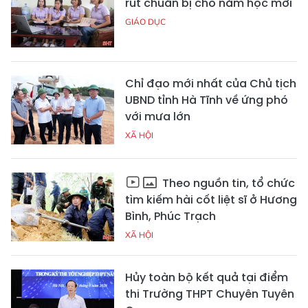
rút chuẩn bị cho năm học mới
GIÁO DỤC
Chỉ đạo mới nhất của Chủ tịch
UBND tỉnh Hà Tĩnh về ứng phó
với mưa lớn
XÃ HỘI
Theo nguồn tin, tổ chức
tìm kiếm hài cốt liệt sĩ ở Hương
Bình, Phúc Trạch
XÃ HỘI
Hủy toàn bộ kết quả tại điểm
thi Trường THPT Chuyên Tuyên