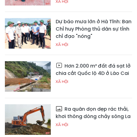
XÃ HỘI
Dự báo mưa lớn ở Hà Tĩnh: Ban
Chỉ huy Phòng thủ dân sự tỉnh
chỉ đạo "nóng"
XÃ HỘI
Hơn 2.000 m³ đất đá sạt lở
chia cắt Quốc lộ 4D ở Lào Cai
XÃ HỘI
Ra quân dọn dẹp rác thải,
khơi thông dòng chảy sông La
XÃ HỘI