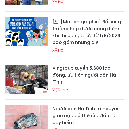
XÃ HỘI
[Motion graphic] Bổ sung
trường hợp được cộng điểm
khi thi công chức từ 1/8/2026
bao gồm những ai?
XÃ HỘI
Vingroup tuyển 5.680 lao
động, ưu tiên người dân Hà
Tĩnh
VIỆC LÀM
Người dân Hà Tĩnh tự nguyện
giao nộp cá thể rùa đầu to
quý hiếm