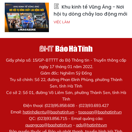
Khu kinh tế Vũng Áng - Nơi
hội tụ dòng chảy lao động mới
VIỆC LÀM
Giấy phép số: 15/GP-BTTTT do Bộ Thông tin - Truyền thông cấp
ngày 17 tháng 01 năm 2022.
Giám đốc: Nghiêm Sỹ Đống
Trụ sở chính: Số 22, đường Phan Đình Phùng, phường Thành
Sen, tỉnh Hà Tĩnh
Cơ sở 2: Số 01, đường Võ Liêm Sơn, phường Thành Sen, tỉnh Hà
Tĩnh
Điện thoại: (023)95.858.608 - (023)93.693.427
Email:
hatinhdientu@baohatinh.vn
-
toasoan@baohatinh.vn
QC: (023)93.856.715 - Email quảng cáo:
quangcao@baohatinh.vn
-
ads@hatinhtv.vn
Bản quyền thuộc về Báo và phát thanh, truyền hình Hà Tĩnh.