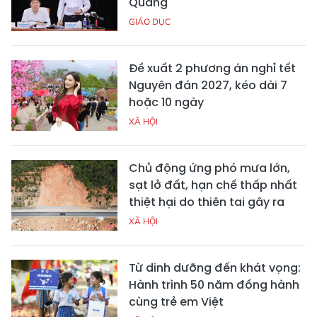
Quang
GIÁO DỤC
Đề xuất 2 phương án nghỉ tết
Nguyên đán 2027, kéo dài 7
hoặc 10 ngày
XÃ HỘI
Chủ động ứng phó mưa lớn,
sạt lở đất, hạn chế thấp nhất
thiệt hại do thiên tai gây ra
XÃ HỘI
Từ dinh dưỡng đến khát vọng:
Hành trình 50 năm đồng hành
cùng trẻ em Việt