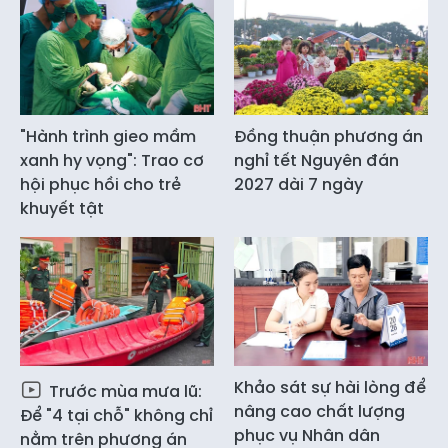
"Hành trình gieo mầm
Đồng thuận phương án
xanh hy vọng": Trao cơ
nghỉ tết Nguyên đán
hội phục hồi cho trẻ
2027 dài 7 ngày
khuyết tật
Khảo sát sự hài lòng để
Trước mùa mưa lũ:
nâng cao chất lượng
Để "4 tại chỗ" không chỉ
phục vụ Nhân dân
nằm trên phương án