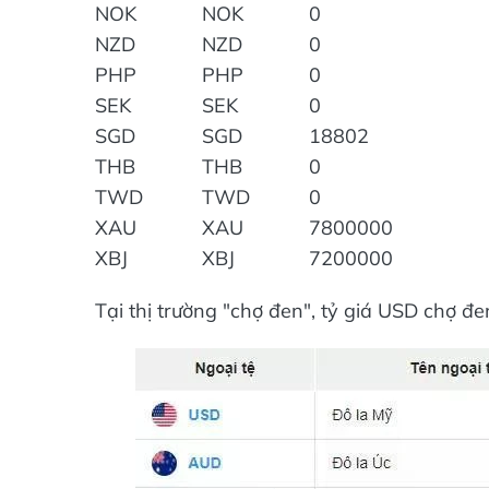
NOK
NOK
0
NZD
NZD
0
PHP
PHP
0
SEK
SEK
0
SGD
SGD
18802
THB
THB
0
TWD
TWD
0
XAU
XAU
7800000
XBJ
XBJ
7200000
Tại thị trường "chợ đen", tỷ giá USD chợ 