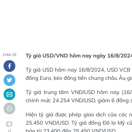
Tỷ giá USD/VND hôm nay ngày 16/8/2024 
CHIA SẺ
Tỷ giá USD hôm nay 16/8/2024, USD VCB tă
đồng Euro, kéo đồng tiền chung châu Âu g
Tỷ giá trung tâm VND/USD hôm nay (16
chỉnh mức 24.254 VND/USD, giảm 6 đồng so
Hiện tỷ giá được phép giao dịch của các
25.450 VND/USD. Tỷ giá đồng Đô la Mỹ c
bán từ 23.400 đến 25.450 VND/USD.
0