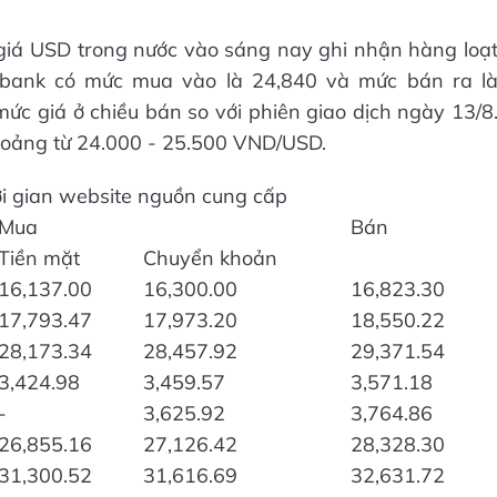
 giá USD trong nước vào sáng nay ghi nhận hàng loạ
ombank có mức mua vào là 24,840 và mức bán ra l
ức giá ở chiều bán so với phiên giao dịch ngày 13/8
hoảng từ 24.000 - 25.500 VND/USD.
i gian website nguồn cung cấp
Mua
Bán
Tiền mặt
Chuyển khoản
16,137.00
16,300.00
16,823.30
17,793.47
17,973.20
18,550.22
28,173.34
28,457.92
29,371.54
3,424.98
3,459.57
3,571.18
-
3,625.92
3,764.86
26,855.16
27,126.42
28,328.30
31,300.52
31,616.69
32,631.72