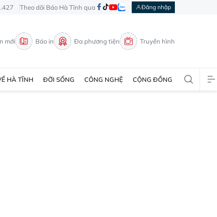
3.427
Theo dõi Báo Hà Tĩnh qua
Đăng nhập
in mới
Báo in
Đa phương tiện
Truyền hình
VỀ HÀ TĨNH
ĐỜI SỐNG
CÔNG NGHỆ
CỘNG ĐỒNG