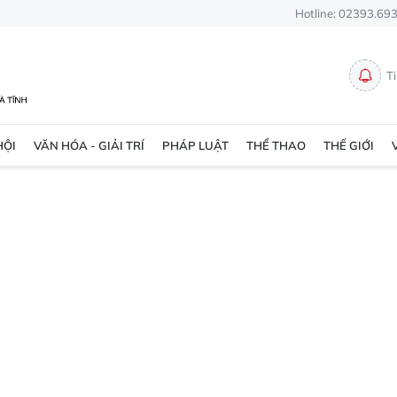
Hotline: 02393.69
T
HỘI
VĂN HÓA - GIẢI TRÍ
PHÁP LUẬT
THỂ THAO
THẾ GIỚI