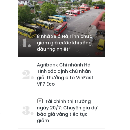
8 nhà xe ở Hà Tĩnh chưa
giảm giá cước khi xăng
dầu “hạ nhiệt”
Agribank Chi nhánh Hà
i
Tĩnh xác định chủ nhân
giải thưởng ô tô VinFast
VF7 Eco
u
Tài chính thị trường
ngày 20/7: Chuyên gia dự
–
báo giá vàng tiếp tục
giảm
a