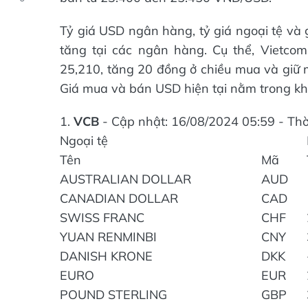
Tỷ giá USD ngân hàng, tỷ giá ngoại tệ và
tăng tại các ngân hàng. Cụ thể, Vietc
25,210, tăng 20 đồng ở chiều mua và giữ m
Giá mua và bán USD hiện tại nằm trong k
1.
VCB
- Cập nhật: 16/08/2024 05:59 - Thờ
Ngoại tệ
Tên
Mã
AUSTRALIAN DOLLAR
AUD
CANADIAN DOLLAR
CAD
SWISS FRANC
CHF
YUAN RENMINBI
CNY
DANISH KRONE
DKK
EURO
EUR
POUND STERLING
GBP