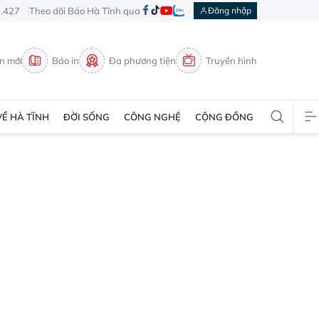
3.427
Theo dõi Báo Hà Tĩnh qua
Đăng nhập
in mới
Báo in
Đa phương tiện
Truyền hình
VỀ HÀ TĨNH
ĐỜI SỐNG
CÔNG NGHỆ
CỘNG ĐỒNG