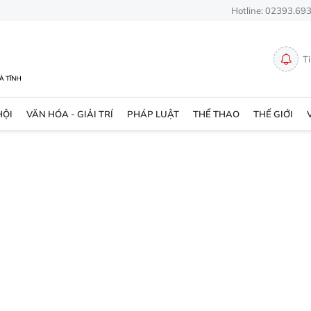
Hotline: 02393.69
T
HỘI
VĂN HÓA - GIẢI TRÍ
PHÁP LUẬT
THỂ THAO
THẾ GIỚI