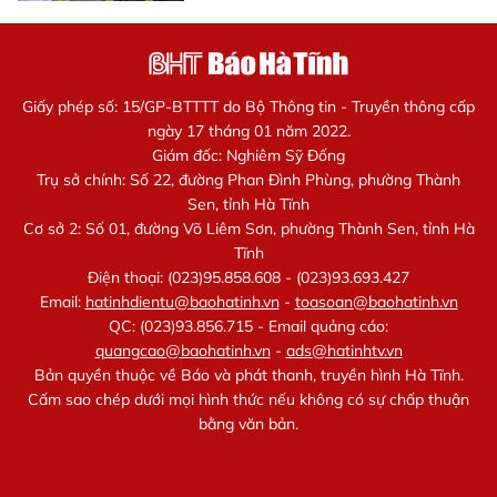
Giấy phép số: 15/GP-BTTTT do Bộ Thông tin - Truyền thông cấp
ngày 17 tháng 01 năm 2022.
Giám đốc: Nghiêm Sỹ Đống
Trụ sở chính: Số 22, đường Phan Đình Phùng, phường Thành
Sen, tỉnh Hà Tĩnh
Cơ sở 2: Số 01, đường Võ Liêm Sơn, phường Thành Sen, tỉnh Hà
Tĩnh
Điện thoại: (023)95.858.608 - (023)93.693.427
Email:
hatinhdientu@baohatinh.vn
-
toasoan@baohatinh.vn
QC: (023)93.856.715 - Email quảng cáo:
quangcao@baohatinh.vn
-
ads@hatinhtv.vn
Bản quyền thuộc về Báo và phát thanh, truyền hình Hà Tĩnh.
Cấm sao chép dưới mọi hình thức nếu không có sự chấp thuận
bằng văn bản.