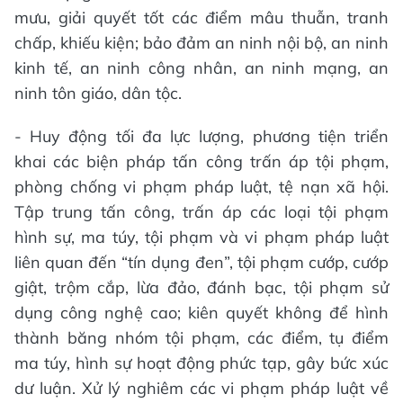
mưu, giải quyết tốt các điểm mâu thuẫn, tranh
chấp, khiếu kiện; bảo đảm an ninh nội bộ, an ninh
kinh tế, an ninh công nhân, an ninh mạng, an
ninh tôn giáo, dân tộc.
- Huy động tối đa lực lượng, phương tiện triển
khai các biện pháp tấn công trấn áp tội phạm,
phòng chống vi phạm pháp luật, tệ nạn xã hội.
Tập trung tấn công, trấn áp các loại tội phạm
hình sự, ma túy, tội phạm và vi phạm pháp luật
liên quan đến “tín dụng đen”, tội phạm cướp, cướp
giật, trộm cắp, lừa đảo, đánh bạc, tội phạm sử
dụng công nghệ cao; kiên quyết không để hình
thành băng nhóm tội phạm, các điểm, tụ điểm
ma túy, hình sự hoạt động phức tạp, gây bức xúc
dư luận. Xử lý nghiêm các vi phạm pháp luật về