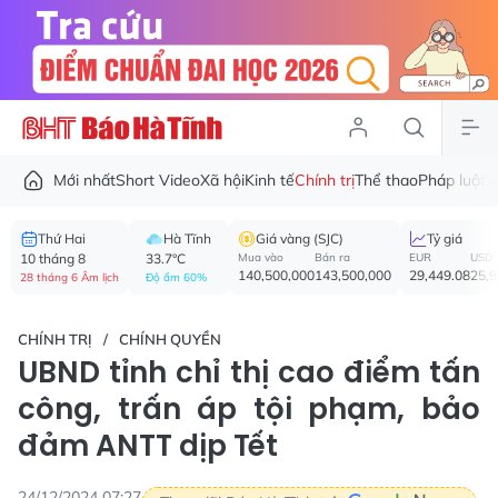
Mới nhất
Short Video
Xã hội
Kinh tế
Chính trị
Thể thao
Pháp luật
V
Thứ Hai
Hà Tĩnh
Giá vàng (SJC)
Tỷ giá
10 tháng 8
33.7°C
Mua vào
Bán ra
EUR
USD
140,500,000
143,500,000
29,449.08
25,
28 tháng 6 Âm lịch
Độ ẩm 60%
CHÍNH TRỊ
CHÍNH QUYỀN
UBND tỉnh chỉ thị cao điểm tấn
công, trấn áp tội phạm, bảo
đảm ANTT dịp Tết
24/12/2024 07:27