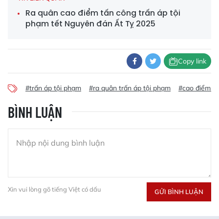
Ra quân cao điểm tấn công trấn áp tội
phạm tết Nguyên đán Ất Tỵ 2025
Copy link
#trấn áp tội phạm
#ra quân trấn áp tội phạm
#cao điểm tr
BÌNH LUẬN
Xin vui lòng gõ tiếng Việt có dấu
GỬI BÌNH LUẬN