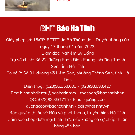
Giấy phép số: 15/GP-BTTTT do Bộ Thông tin - Truyền thông cấp
ngày 17 tháng 01 năm 2022.
Giám đốc: Nghiêm Sỹ Đống
Trụ sở chính: Số 22, đường Phan Đình Phùng, phường Thành
Sen, tỉnh Hà Tĩnh
Cơ sở 2: Số 01, đường Võ Liêm Sơn, phường Thành Sen, tỉnh Hà
Tĩnh
Điện thoại: (023)95.858.608 - (023)93.693.427
Email:
hatinhdientu@baohatinh.vn
-
toasoan@baohatinh.vn
QC: (023)93.856.715 - Email quảng cáo:
quangcao@baohatinh.vn
-
ads@hatinhtv.vn
Bản quyền thuộc về Báo và phát thanh, truyền hình Hà Tĩnh.
Cấm sao chép dưới mọi hình thức nếu không có sự chấp thuận
bằng văn bản.