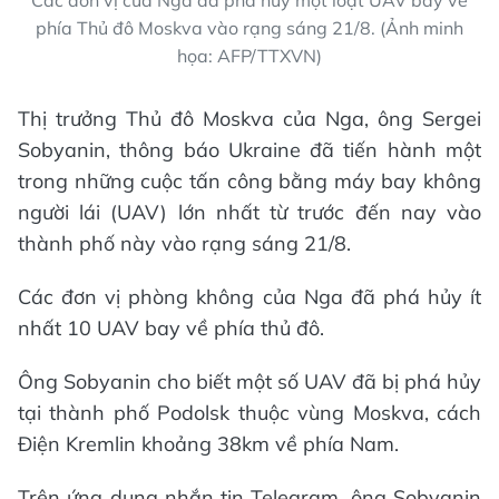
Các đơn vị của Nga đã phá hủy một loạt UAV bay về
phía Thủ đô Moskva vào rạng sáng 21/8. (Ảnh minh
họa: AFP/TTXVN)
Thị trưởng Thủ đô Moskva của Nga, ông Sergei
Sobyanin, thông báo Ukraine đã tiến hành một
trong những cuộc tấn công bằng máy bay không
người lái (UAV) lớn nhất từ trước đến nay vào
thành phố này vào rạng sáng 21/8.
Các đơn vị phòng không của Nga đã phá hủy ít
nhất 10 UAV bay về phía thủ đô.
Ông Sobyanin cho biết một số UAV đã bị phá hủy
tại thành phố Podolsk thuộc vùng Moskva, cách
Điện Kremlin khoảng 38km về phía Nam.
Trên ứng dụng nhắn tin Telegram, ông Sobyanin