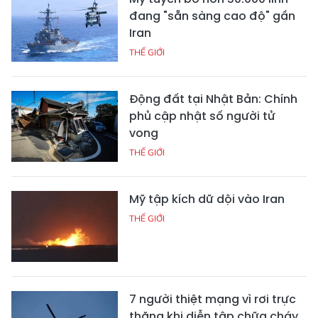
đang "sẵn sàng cao độ" gần
Iran
THẾ GIỚI
Động đất tại Nhật Bản: Chính
phủ cập nhật số người tử
vong
THẾ GIỚI
Mỹ tập kích dữ dội vào Iran
THẾ GIỚI
7 người thiệt mạng vì rơi trực
thăng khi diễn tập chữa cháy