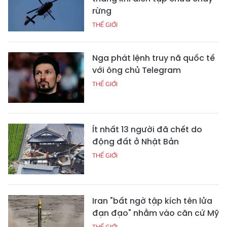
rừng
THẾ GIỚI
Nga phát lệnh truy nã quốc tế
với ông chủ Telegram
THẾ GIỚI
Ít nhất 13 người đã chết do
động đất ở Nhật Bản
THẾ GIỚI
Iran "bất ngờ tập kích tên lửa
đạn đạo" nhằm vào căn cứ Mỹ
THẾ GIỚI