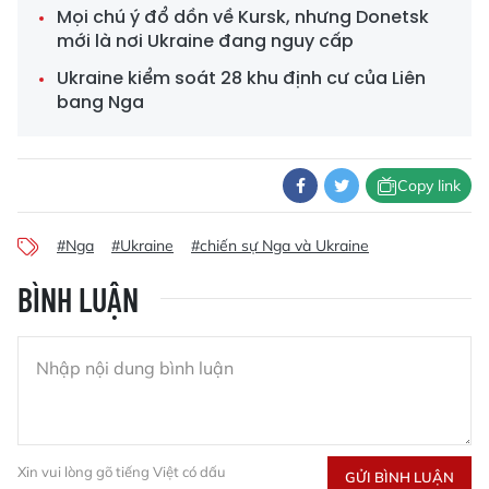
Mọi chú ý đổ dồn về Kursk, nhưng Donetsk
mới là nơi Ukraine đang nguy cấp
Ukraine kiểm soát 28 khu định cư của Liên
bang Nga
Copy link
#Nga
#Ukraine
#chiến sự Nga và Ukraine
BÌNH LUẬN
Xin vui lòng gõ tiếng Việt có dấu
GỬI BÌNH LUẬN