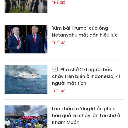
THẾ GIỚI
'Kim bài Trump' của ông
Netanyahu mất dần hiệu lực
THẾ GIỚI
Phà chở 271 người bốc
cháy trên biển ở Indonesia, 41
người mất tích
THẾ GIỚI
Lào khẩn trương khắc phục
hậu quả vụ cháy lớn tại chợ ở
Khăm Muồn