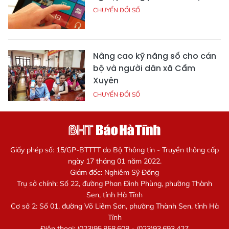
CHUYỂN ĐỔI SỐ
Nâng cao kỹ năng số cho cán
bộ và người dân xã Cẩm
Xuyên
CHUYỂN ĐỔI SỐ
Giấy phép số: 15/GP-BTTTT do Bộ Thông tin - Truyền thông cấp
ngày 17 tháng 01 năm 2022.
Giám đốc: Nghiêm Sỹ Đống
Trụ sở chính: Số 22, đường Phan Đình Phùng, phường Thành
Sen, tỉnh Hà Tĩnh
Cơ sở 2: Số 01, đường Võ Liêm Sơn, phường Thành Sen, tỉnh Hà
Tĩnh
Điện thoại: (023)95.858.608 - (023)93.693.427