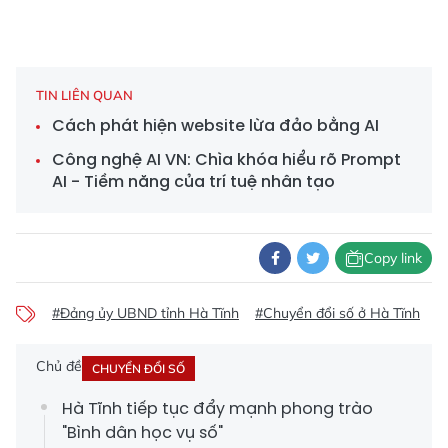
TIN LIÊN QUAN
Cách phát hiện website lừa đảo bằng AI
Công nghệ AI VN: Chìa khóa hiểu rõ Prompt
AI - Tiềm năng của trí tuệ nhân tạo
Copy link
#Đảng ủy UBND tỉnh Hà Tĩnh
#Chuyển đổi số ở Hà Tĩnh
#
Chủ đề
CHUYỂN ĐỔI SỐ
Hà Tĩnh tiếp tục đẩy mạnh phong trào
"Bình dân học vụ số"