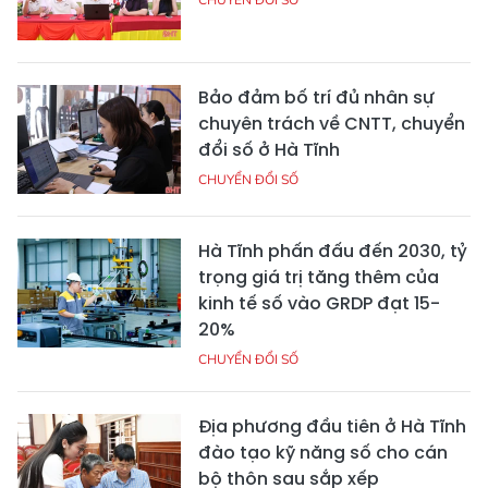
Bảo đảm bố trí đủ nhân sự
chuyên trách về CNTT, chuyển
đổi số ở Hà Tĩnh
CHUYỂN ĐỔI SỐ
Hà Tĩnh phấn đấu đến 2030, tỷ
trọng giá trị tăng thêm của
kinh tế số vào GRDP đạt 15-
20%
CHUYỂN ĐỔI SỐ
Địa phương đầu tiên ở Hà Tĩnh
đào tạo kỹ năng số cho cán
bộ thôn sau sắp xếp