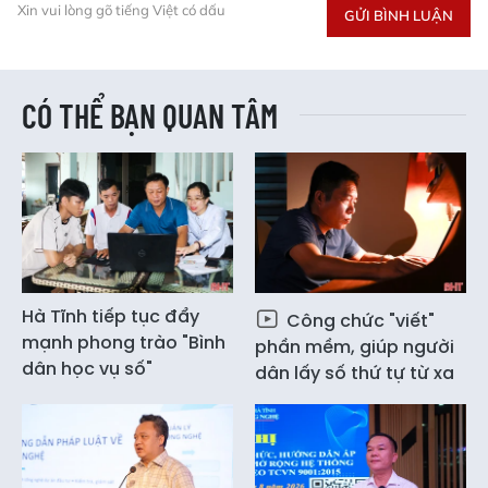
Xin vui lòng gõ tiếng Việt có dấu
GỬI BÌNH LUẬN
CÓ THỂ BẠN QUAN TÂM
Hà Tĩnh tiếp tục đẩy
Công chức "viết"
mạnh phong trào "Bình
phần mềm, giúp người
dân học vụ số"
dân lấy số thứ tự từ xa