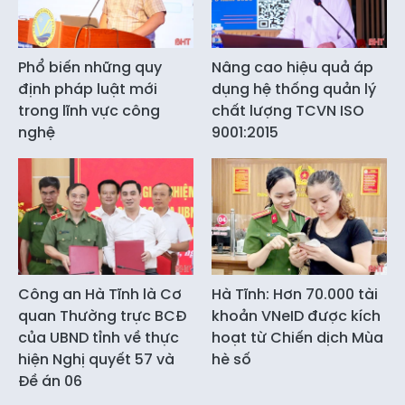
Phổ biến những quy
Nâng cao hiệu quả áp
định pháp luật mới
dụng hệ thống quản lý
trong lĩnh vực công
chất lượng TCVN ISO
nghệ
9001:2015
Công an Hà Tĩnh là Cơ
Hà Tĩnh: Hơn 70.000 tài
quan Thường trực BCĐ
khoản VNeID được kích
của UBND tỉnh về thực
hoạt từ Chiến dịch Mùa
hiện Nghị quyết 57 và
hè số
Đề án 06