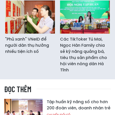
"Phủ xanh" VNeID để
Các TikToker Tú Mai,
người dân thụ hưởng
Ngọc Hân Family chia
nhiều tiện ích số
sẻ kỹ năng quảng bá,
tiêu thụ sản phẩm cho
hội viên nông dân Hà
Tĩnh
ĐỌC THÊM
Tập huấn kỹ năng số cho hơn
200 đoàn viên, doanh nhân trẻ
CHUYỂN ĐỔI SỐ