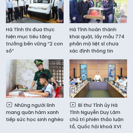
Hà Tĩnh thi đua thực
Hà Tĩnh hoàn thành
hiện mục tiêu tăng
khai quật, lấy mẫu 774
trưởng bền vững “2 con
phần mộ liệt sĩ chưa
số”
xác định thông tin
Những người lính
Bí thư Tỉnh ủy Hà
mang quân hàm xanh
Tĩnh Nguyễn Duy Lâm
tiếp sức học sinh nghèo
chủ trì phiên thảo luận
tổ, Quốc hội khoá XVI