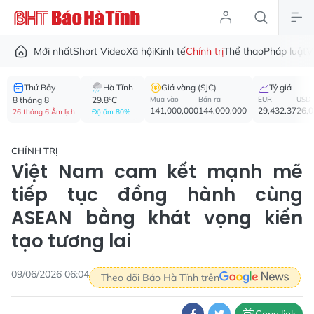
Mới nhất
Short Video
Xã hội
Kinh tế
Chính trị
Thể thao
Pháp luật
V
Thứ Bảy
Hà Tĩnh
Giá vàng (SJC)
Tỷ giá
8 tháng 8
29.8°C
Mua vào
Bán ra
EUR
USD
141,000,000
144,000,000
29,432.37
26,
26 tháng 6 Âm lịch
Độ ẩm 80%
CHÍNH TRỊ
Việt Nam cam kết mạnh mẽ
tiếp tục đồng hành cùng
ASEAN bằng khát vọng kiến
tạo tương lai
09/06/2026 06:04
Theo dõi Báo Hà Tĩnh trên
Copy link