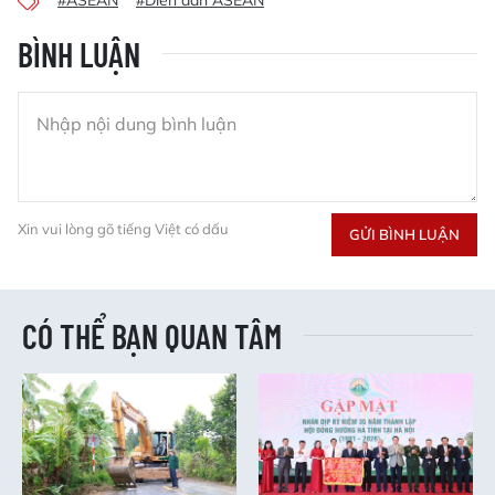
BÌNH LUẬN
Xin vui lòng gõ tiếng Việt có dấu
GỬI BÌNH LUẬN
CÓ THỂ BẠN QUAN TÂM