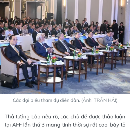
Các đại biểu tham dự diễn đàn. (Ảnh: TRẦN HẢI)
Thủ tướng Lào nêu rõ, các chủ đề được thảo luận
tại AFF lần thứ 3 mang tính thời sự rất cao; bày tỏ