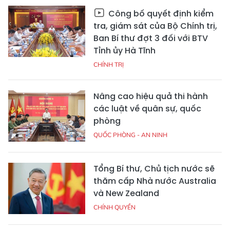
Công bố quyết định kiểm
tra, giám sát của Bộ Chính trị,
Ban Bí thư đợt 3 đối với BTV
Tỉnh ủy Hà Tĩnh
CHÍNH TRỊ
Nâng cao hiệu quả thi hành
các luật về quân sự, quốc
phòng
QUỐC PHÒNG - AN NINH
Tổng Bí thư, Chủ tịch nước sẽ
thăm cấp Nhà nước Australia
và New Zealand
CHÍNH QUYỀN