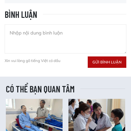
BÌNH LUẬN
Xin vui lòng gõ tiếng Việt có dấu
GỬI BÌNH LUẬN
CÓ THỂ BẠN QUAN TÂM