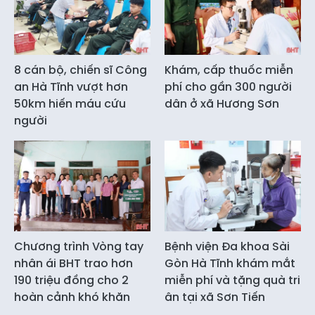
8 cán bộ, chiến sĩ Công
Khám, cấp thuốc miễn
an Hà Tĩnh vượt hơn
phí cho gần 300 người
50km hiến máu cứu
dân ở xã Hương Sơn
người
Chương trình Vòng tay
Bệnh viện Đa khoa Sài
nhân ái BHT trao hơn
Gòn Hà Tĩnh khám mắt
190 triệu đồng cho 2
miễn phí và tặng quà tri
hoàn cảnh khó khăn
ân tại xã Sơn Tiến