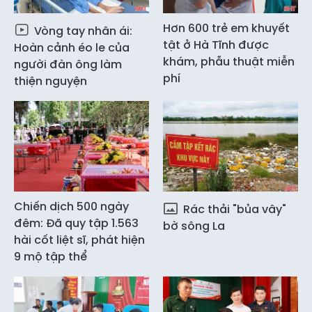
Hơn 600 trẻ em khuyết
Vòng tay nhân ái:
tật ở Hà Tĩnh được
Hoàn cảnh éo le của
khám, phẫu thuật miễn
người đàn ông làm
phí
thiện nguyện
Chiến dịch 500 ngày
Rác thải "bủa vây"
đêm: Đã quy tập 1.563
bờ sông La
hài cốt liệt sĩ, phát hiện
9 mộ tập thể