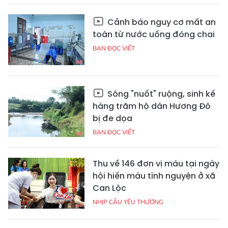
Cảnh báo nguy cơ mất an
toàn từ nước uống đóng chai
BẠN ĐỌC VIẾT
Sông "nuốt" ruộng, sinh kế
hàng trăm hộ dân Hương Đô
bị đe dọa
BẠN ĐỌC VIẾT
Thu về 146 đơn vị máu tại ngày
hội hiến máu tình nguyện ở xã
Can Lộc
NHỊP CẦU YÊU THƯƠNG