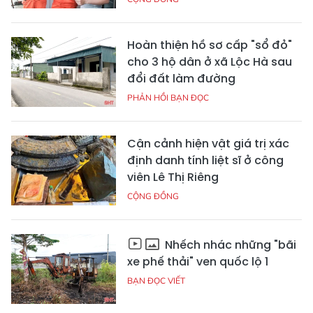
Hoàn thiện hồ sơ cấp "sổ đỏ"
cho 3 hộ dân ở xã Lộc Hà sau
đổi đất làm đường
PHẢN HỒI BẠN ĐỌC
Cận cảnh hiện vật giá trị xác
định danh tính liệt sĩ ở công
viên Lê Thị Riêng
CỘNG ĐỒNG
Nhếch nhác những "bãi
xe phế thải" ven quốc lộ 1
BẠN ĐỌC VIẾT