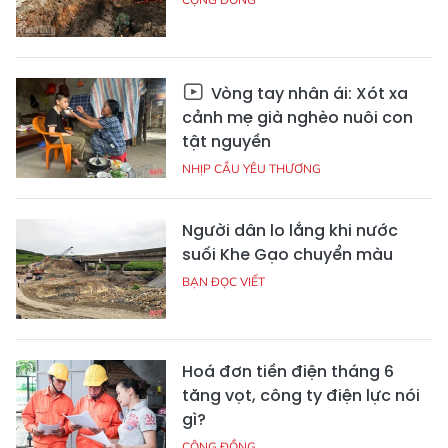
Vòng tay nhân ái: Xót xa
cảnh mẹ già nghèo nuôi con
tật nguyền
NHỊP CẦU YÊU THƯƠNG
Người dân lo lắng khi nước
suối Khe Gạo chuyển màu
BẠN ĐỌC VIẾT
Hoá đơn tiền điện tháng 6
tăng vọt, công ty điện lực nói
gì?
CỘNG ĐỒNG