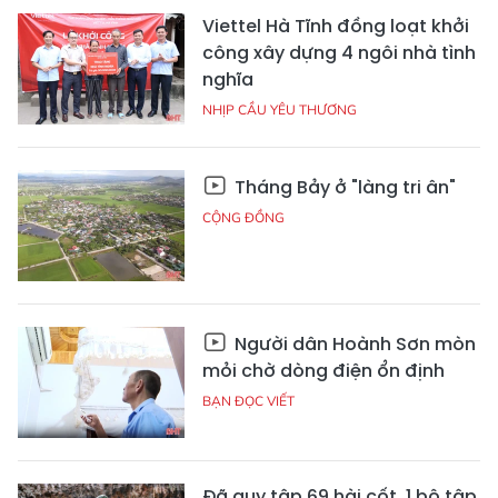
Viettel Hà Tĩnh đồng loạt khởi
công xây dựng 4 ngôi nhà tình
nghĩa
NHỊP CẦU YÊU THƯƠNG
Tháng Bảy ở "làng tri ân"
CỘNG ĐỒNG
Người dân Hoành Sơn mòn
mỏi chờ dòng điện ổn định
BẠN ĐỌC VIẾT
Đã quy tập 69 hài cốt, 1 bộ tập