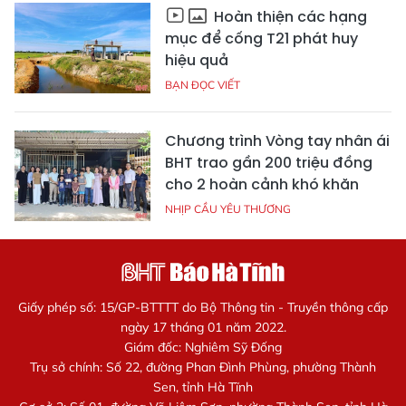
Hoàn thiện các hạng
mục để cống T21 phát huy
hiệu quả
BẠN ĐỌC VIẾT
Chương trình Vòng tay nhân ái
BHT trao gần 200 triệu đồng
cho 2 hoàn cảnh khó khăn
NHỊP CẦU YÊU THƯƠNG
Giấy phép số: 15/GP-BTTTT do Bộ Thông tin - Truyền thông cấp
ngày 17 tháng 01 năm 2022.
Giám đốc: Nghiêm Sỹ Đống
Trụ sở chính: Số 22, đường Phan Đình Phùng, phường Thành
Sen, tỉnh Hà Tĩnh