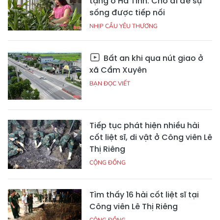
tạng ở Hà Tĩnh: Cho đi để sự
sống được tiếp nối
NHỊP CẦU YÊU THƯƠNG
Bất an khi qua nút giao ở
xã Cẩm Xuyên
BẠN ĐỌC VIẾT
Tiếp tục phát hiện nhiều hài
cốt liệt sĩ, di vật ở Công viên Lê
Thị Riêng
CỘNG ĐỒNG
Tìm thấy 16 hài cốt liệt sĩ tại
Công viên Lê Thị Riêng
CỘNG ĐỒNG