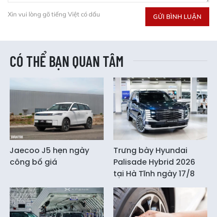
Xin vui lòng gõ tiếng Việt có dấu
GỬI BÌNH LUẬN
CÓ THỂ BẠN QUAN TÂM
Jaecoo J5 hẹn ngày
Trưng bày Hyundai
công bố giá
Palisade Hybrid 2026
tại Hà Tĩnh ngày 17/8