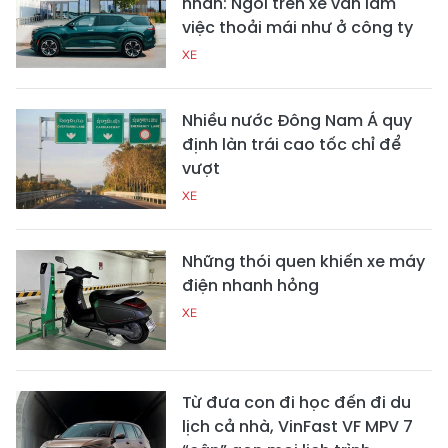
nhân: Ngồi trên xe vẫn làm
việc thoải mái như ở công ty
XE
Nhiều nước Đông Nam Á quy
định làn trái cao tốc chỉ để
vượt
XE
Những thói quen khiến xe máy
điện nhanh hỏng
XE
Từ đưa con đi học đến đi du
lịch cả nhà, VinFast VF MPV 7