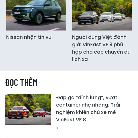
Nissan nhận tin vui
Người dùng Việt đánh
giá: VinFast VF 9 phù
hợp cho các chuyến du
lịch xa
ĐỌC THÊM
Đạp ga “dính lưng”, vượt
container nhẹ nhàng: Trải
nghiệm khiến chủ xe mê
VinFast VF 8
XE