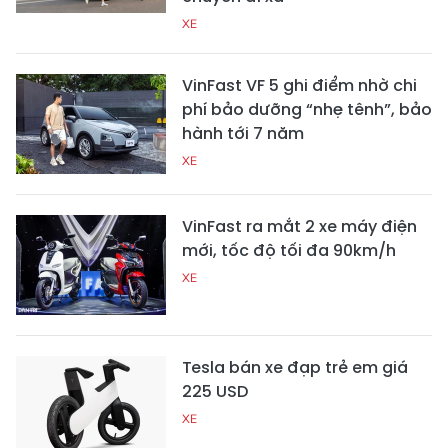
XE
VinFast VF 5 ghi điểm nhờ chi
phí bảo dưỡng “nhẹ tênh”, bảo
hành tới 7 năm
XE
VinFast ra mắt 2 xe máy điện
mới, tốc độ tối đa 90km/h
XE
Tesla bán xe đạp trẻ em giá
225 USD
XE