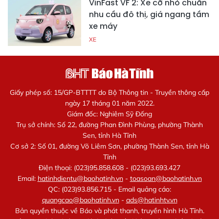
VinFast VF 2: Xe cỡ nhỏ chuẩn
nhu cầu đô thị, giá ngang tầm
xe máy
XE
Giấy phép số: 15/GP-BTTTT do Bộ Thông tin - Truyền thông cấp
ngày 17 tháng 01 năm 2022.
Giám đốc: Nghiêm Sỹ Đống
Trụ sở chính: Số 22, đường Phan Đình Phùng, phường Thành
Sen, tỉnh Hà Tĩnh
Cơ sở 2: Số 01, đường Võ Liêm Sơn, phường Thành Sen, tỉnh Hà
Tĩnh
Điện thoại: (023)95.858.608 - (023)93.693.427
Email:
hatinhdientu@baohatinh.vn
-
toasoan@baohatinh.vn
QC: (023)93.856.715 - Email quảng cáo:
quangcao@baohatinh.vn
-
ads@hatinhtv.vn
Bản quyền thuộc về Báo và phát thanh, truyền hình Hà Tĩnh.