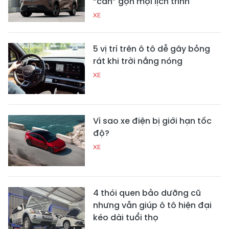
“cân” gọn mọi lịch trình
XE
5 vị trí trên ô tô dễ gây bỏng
rát khi trời nắng nóng
XE
Vì sao xe điện bị giới hạn tốc
độ?
XE
4 thói quen bảo dưỡng cũ
nhưng vẫn giúp ô tô hiện đại
kéo dài tuổi thọ