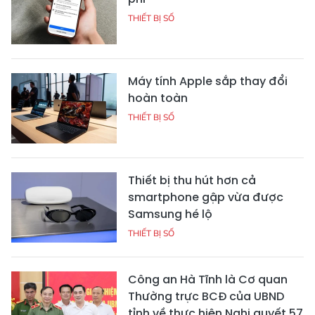
THIẾT BỊ SỐ
Máy tính Apple sắp thay đổi
hoàn toàn
THIẾT BỊ SỐ
Thiết bị thu hút hơn cả
smartphone gập vừa được
Samsung hé lộ
THIẾT BỊ SỐ
Công an Hà Tĩnh là Cơ quan
Thường trực BCĐ của UBND
tỉnh về thực hiện Nghị quyết 57