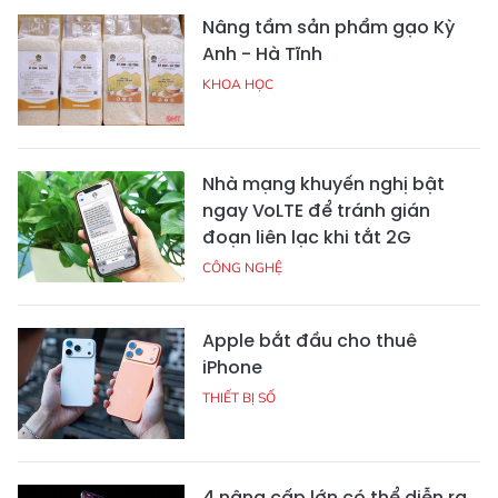
Nâng tầm sản phẩm gạo Kỳ
Anh - Hà Tĩnh
KHOA HỌC
Nhà mạng khuyến nghị bật
ngay VoLTE để tránh gián
đoạn liên lạc khi tắt 2G
CÔNG NGHỆ
Apple bắt đầu cho thuê
iPhone
THIẾT BỊ SỐ
4 nâng cấp lớn có thể diễn ra