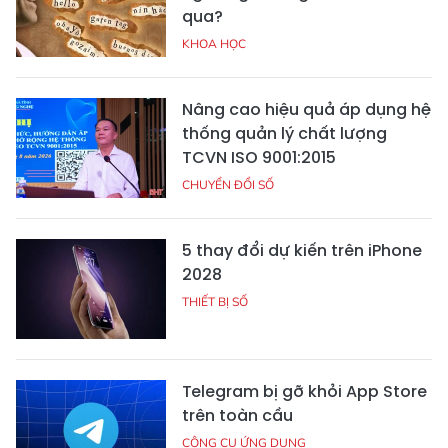
qua?
KHOA HỌC
Nâng cao hiệu quả áp dụng hệ
thống quản lý chất lượng
TCVN ISO 9001:2015
CHUYỂN ĐỔI SỐ
5 thay đổi dự kiến trên iPhone
2028
THIẾT BỊ SỐ
Telegram bị gỡ khỏi App Store
trên toàn cầu
CÔNG CỤ ỨNG DỤNG