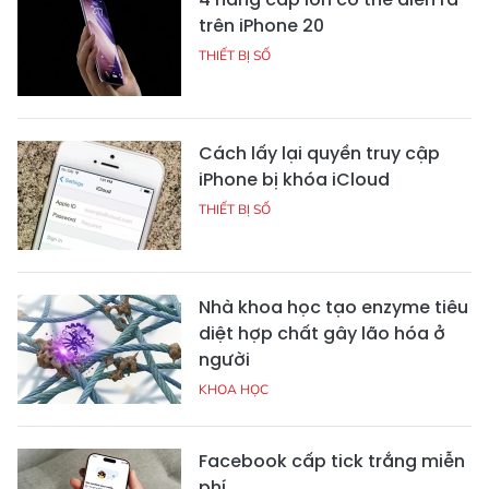
trên iPhone 20
THIẾT BỊ SỐ
Cách lấy lại quyền truy cập
iPhone bị khóa iCloud
THIẾT BỊ SỐ
Nhà khoa học tạo enzyme tiêu
diệt hợp chất gây lão hóa ở
người
KHOA HỌC
Facebook cấp tick trắng miễn
phí