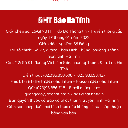
VIỆC LÀM
Giấy phép số: 15/GP-BTTTT do Bộ Thông tin - Truyền thông cấp
ngày 17 tháng 01 năm 2022.
Giám đốc: Nghiêm Sỹ Đống
Trụ sở chính: Số 22, đường Phan Đình Phùng, phường Thành
Sen, tỉnh Hà Tĩnh
Cơ sở 2: Số 01, đường Võ Liêm Sơn, phường Thành Sen, tỉnh Hà
Tĩnh
Điện thoại: (023)95.858.608 - (023)93.693.427
Email:
hatinhdientu@baohatinh.vn
-
toasoan@baohatinh.vn
QC: (023)93.856.715 - Email quảng cáo:
quangcao@baohatinh.vn
-
ads@hatinhtv.vn
Bản quyền thuộc về Báo và phát thanh, truyền hình Hà Tĩnh.
Cấm sao chép dưới mọi hình thức nếu không có sự chấp thuận
bằng văn bản.