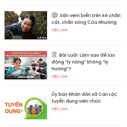
Săn vẹm biển trên kè chắn
cát, chắn sóng Cửa Nhượng
VIỆC LÀM
Bài cuối: Làm sao để lao
động “ly nông” không “ly
hương”?
VIỆC LÀM
Ủy ban Nhân dân xã Can Lộc
tuyển dụng viên chức
VIỆC LÀM