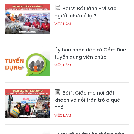
Bài 2: Đất lành - vì sao
người chưa ở lại?
VIỆC LÀM
Ủy ban nhân dân xã Cẩm Duệ
tuyển dụng viên chức
VIỆC LÀM
Bài 1: Giấc mơ nơi đất
khách và nỗi trăn trở ở quê
nhà
VIỆC LÀM