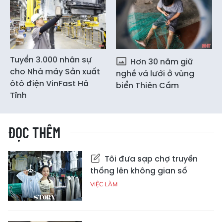
Tuyển 3.000 nhân sự
Hơn 30 năm giữ
cho Nhà máy Sản xuất
nghề vá lưới ở vùng
ôtô điện VinFast Hà
biển Thiên Cầm
Tĩnh
ĐỌC THÊM
Tôi đưa sạp chợ truyền
thống lên không gian số
VIỆC LÀM