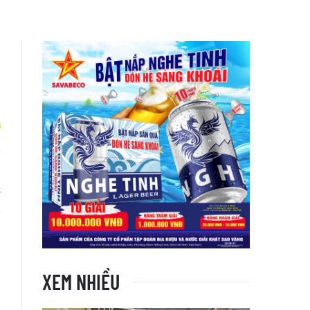
i
y
g
XEM NHIỀU