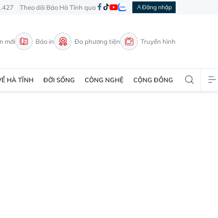
3.427
Theo dõi Báo Hà Tĩnh qua
Đăng nhập
in mới
Báo in
Đa phương tiện
Truyền hình
VỀ HÀ TĨNH
ĐỜI SỐNG
CÔNG NGHỆ
CỘNG ĐỒNG