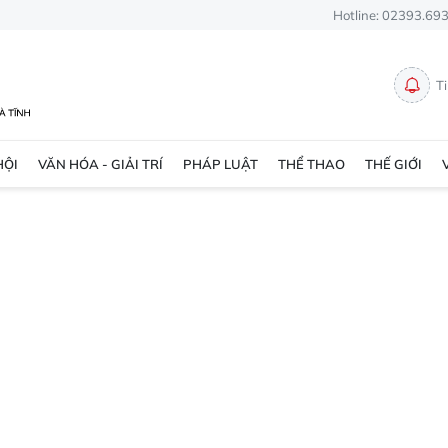
Hotline: 02393.69
T
HỘI
VĂN HÓA - GIẢI TRÍ
PHÁP LUẬT
THỂ THAO
THẾ GIỚI