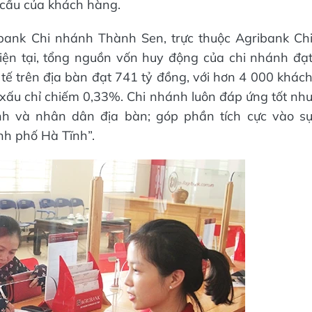
cầu của khách hàng.
ank Chi nhánh Thành Sen, trực thuộc Agribank Ch
iện tại, tổng nguồn vốn huy động của chi nhánh đạ
tế trên địa bàn đạt 741 tỷ đồng, với hơn 4 000 khác
nợ xấu chỉ chiếm 0,33%. Chi nhánh luôn đáp ứng tốt nh
nh và nhân dân địa bàn; góp phần tích cực vào s
h phố Hà Tĩnh”.