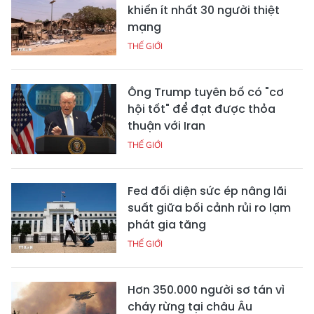
khiến ít nhất 30 người thiệt
mạng
THẾ GIỚI
Ông Trump tuyên bố có "cơ
hội tốt" để đạt được thỏa
thuận với Iran
THẾ GIỚI
Fed đối diện sức ép nâng lãi
suất giữa bối cảnh rủi ro lạm
phát gia tăng
THẾ GIỚI
Hơn 350.000 người sơ tán vì
cháy rừng tại châu Âu