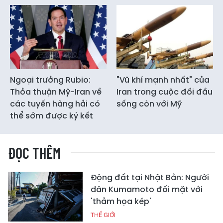
Ngoại trưởng Rubio:
"Vũ khí mạnh nhất" của
Thỏa thuận Mỹ-Iran về
Iran trong cuộc đối đầu
các tuyến hàng hải có
sống còn với Mỹ
thể sớm được ký kết
ĐỌC THÊM
Động đất tại Nhật Bản: Người
dân Kumamoto đối mặt với
'thảm họa kép'
THẾ GIỚI