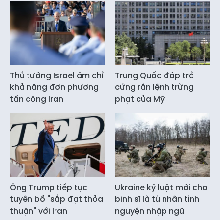
Thủ tướng Israel ám chỉ
Trung Quốc đáp trả
khả năng đơn phương
cứng rắn lệnh trừng
tấn công Iran
phạt của Mỹ
Ông Trump tiếp tục
Ukraine ký luật mới cho
tuyên bố "sắp đạt thỏa
binh sĩ là tù nhân tình
thuận" với Iran
nguyện nhập ngũ