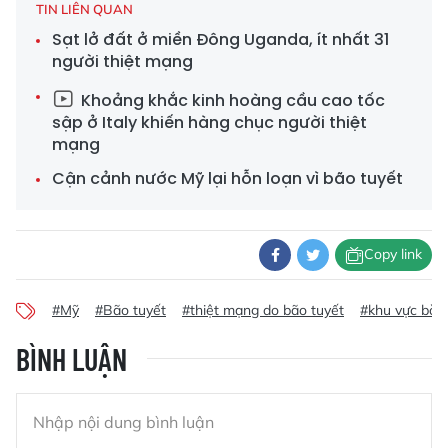
TIN LIÊN QUAN
Sạt lở đất ở miền Đông Uganda, ít nhất 31
người thiệt mạng
Khoảng khắc kinh hoàng cầu cao tốc
sập ở Italy khiến hàng chục người thiệt
mạng
Cận cảnh nước Mỹ lại hỗn loạn vì bão tuyết
Copy link
#Mỹ
#Bão tuyết
#thiệt mạng do bão tuyết
#khu vực bờ 
BÌNH LUẬN