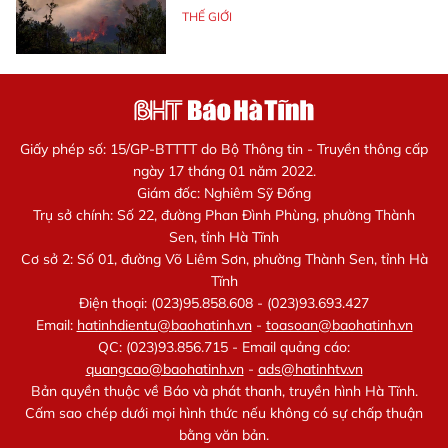
THẾ GIỚI
Giấy phép số: 15/GP-BTTTT do Bộ Thông tin - Truyền thông cấp
ngày 17 tháng 01 năm 2022.
Giám đốc: Nghiêm Sỹ Đống
Trụ sở chính: Số 22, đường Phan Đình Phùng, phường Thành
Sen, tỉnh Hà Tĩnh
Cơ sở 2: Số 01, đường Võ Liêm Sơn, phường Thành Sen, tỉnh Hà
Tĩnh
Điện thoại: (023)95.858.608 - (023)93.693.427
Email:
hatinhdientu@baohatinh.vn
-
toasoan@baohatinh.vn
QC: (023)93.856.715 - Email quảng cáo:
quangcao@baohatinh.vn
-
ads@hatinhtv.vn
Bản quyền thuộc về Báo và phát thanh, truyền hình Hà Tĩnh.
Cấm sao chép dưới mọi hình thức nếu không có sự chấp thuận
bằng văn bản.