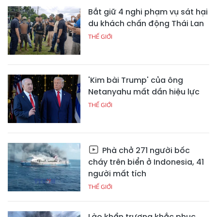
Bắt giữ 4 nghi phạm vụ sát hại
du khách chấn động Thái Lan
THẾ GIỚI
'Kim bài Trump' của ông
Netanyahu mất dần hiệu lực
THẾ GIỚI
Phà chở 271 người bốc
cháy trên biển ở Indonesia, 41
người mất tích
THẾ GIỚI
Lào khẩn trương khắc phục