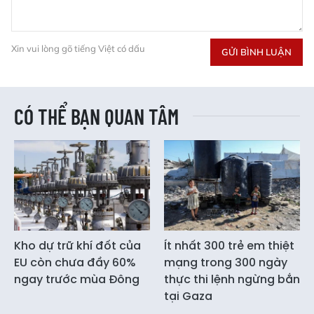
Xin vui lòng gõ tiếng Việt có dấu
GỬI BÌNH LUẬN
CÓ THỂ BẠN QUAN TÂM
Kho dự trữ khí đốt của
Ít nhất 300 trẻ em thiệt
EU còn chưa đầy 60%
mạng trong 300 ngày
ngay trước mùa Đông
thực thi lệnh ngừng bắn
tại Gaza