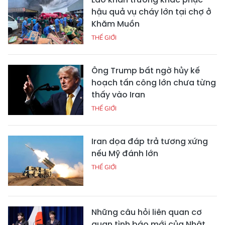
hậu quả vụ cháy lớn tại chợ ở
Khăm Muồn
THẾ GIỚI
Ông Trump bất ngờ hủy kế
hoạch tấn công lớn chưa từng
thấy vào Iran
THẾ GIỚI
Iran dọa đáp trả tương xứng
nếu Mỹ đánh lớn
THẾ GIỚI
Những câu hỏi liên quan cơ
quan tình báo mới của Nhật