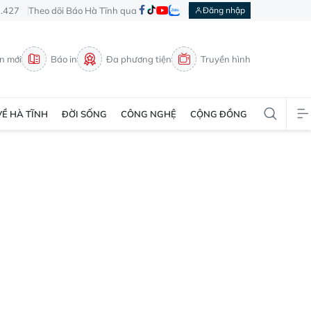
3.427
Theo dõi Báo Hà Tĩnh qua
Đăng nhập
in mới
Báo in
Đa phương tiện
Truyền hình
VỀ HÀ TĨNH
ĐỜI SỐNG
CÔNG NGHỆ
CỘNG ĐỒNG