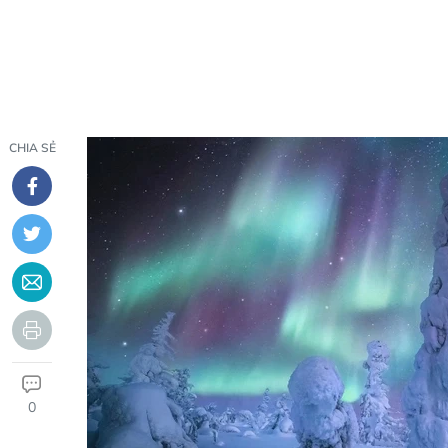
CHIA SẺ
0