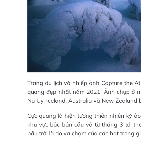
Trang du lịch và nhiếp ảnh Capture the A
quang đẹp nhất năm 2021. Ảnh chụp ở nh
Na Uy, Iceland, Australia và New Zealand b
Cực quang là hiện tượng thiên nhiên kỳ ả
khu vực bắc bán cầu và từ tháng 3 tới t
bầu trời là do va chạm của các hạt trong gi