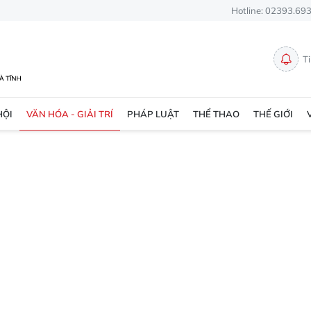
Hotline: 02393.69
T
HỘI
VĂN HÓA - GIẢI TRÍ
PHÁP LUẬT
THỂ THAO
THẾ GIỚI