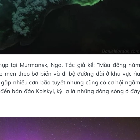
ụp tại Murmansk, Nga. Tác giả kể: “Mùa đông nă
e men theo bờ biển và đi bộ đường dài ở khu vực rì
ôi gặp nhiều cơn bão tuyết nhưng cũng có cơ hội ngắ
 đến bán đảo Kolskyi, kỳ lạ là những dòng sông ở đâ