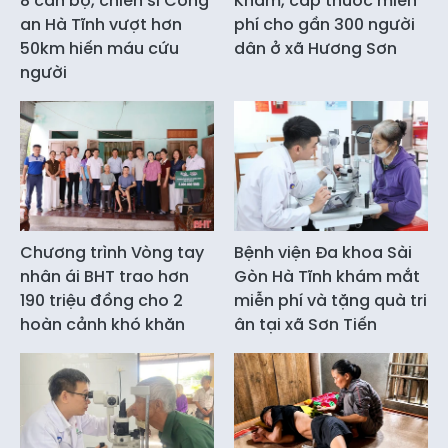
8 cán bộ, chiến sĩ Công
Khám, cấp thuốc miễn
an Hà Tĩnh vượt hơn
phí cho gần 300 người
50km hiến máu cứu
dân ở xã Hương Sơn
người
Chương trình Vòng tay
Bệnh viện Đa khoa Sài
nhân ái BHT trao hơn
Gòn Hà Tĩnh khám mắt
190 triệu đồng cho 2
miễn phí và tặng quà tri
hoàn cảnh khó khăn
ân tại xã Sơn Tiến