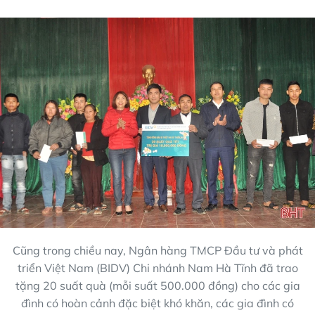
Cũng trong chiều nay, Ngân hàng TMCP Đầu tư và phát
triển Việt Nam (BIDV) Chi nhánh Nam Hà Tĩnh đã trao
tặng 20 suất quà (mỗi suất 500.000 đồng) cho các gia
đình có hoàn cảnh đặc biệt khó khăn, các gia đình có