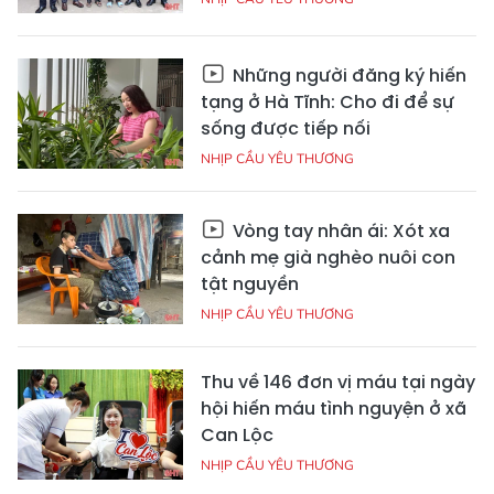
Những người đăng ký hiến
tạng ở Hà Tĩnh: Cho đi để sự
sống được tiếp nối
NHỊP CẦU YÊU THƯƠNG
Vòng tay nhân ái: Xót xa
cảnh mẹ già nghèo nuôi con
tật nguyền
NHỊP CẦU YÊU THƯƠNG
Thu về 146 đơn vị máu tại ngày
hội hiến máu tình nguyện ở xã
Can Lộc
NHỊP CẦU YÊU THƯƠNG