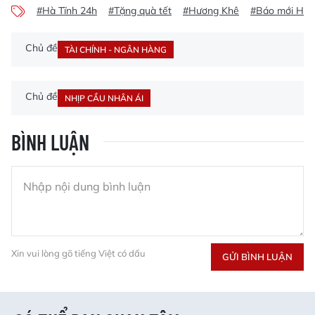
#Hà Tĩnh 24h
#Tặng quà tết
#Hương Khê
#Báo mới Hà 
Chủ đề
TÀI CHÍNH - NGÂN HÀNG
Chủ đề
NHỊP CẦU NHÂN ÁI
BÌNH LUẬN
Xin vui lòng gõ tiếng Việt có dấu
GỬI BÌNH LUẬN