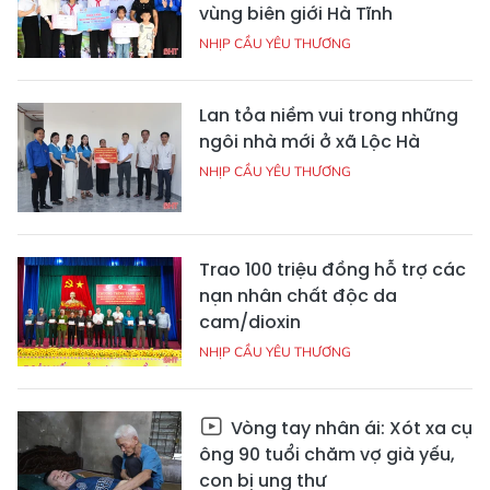
vùng biên giới Hà Tĩnh
NHỊP CẦU YÊU THƯƠNG
Lan tỏa niềm vui trong những
ngôi nhà mới ở xã Lộc Hà
NHỊP CẦU YÊU THƯƠNG
Trao 100 triệu đồng hỗ trợ các
nạn nhân chất độc da
cam/dioxin
NHỊP CẦU YÊU THƯƠNG
Vòng tay nhân ái: Xót xa cụ
ông 90 tuổi chăm vợ già yếu,
con bị ung thư