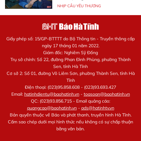
NHỊP CẦU YÊU THƯƠNG
Giấy phép số: 15/GP-BTTTT do Bộ Thông tin - Truyền thông cấp
ngày 17 tháng 01 năm 2022.
Giám đốc: Nghiêm Sỹ Đống
Trụ sở chính: Số 22, đường Phan Đình Phùng, phường Thành
Sen, tỉnh Hà Tĩnh
Cơ sở 2: Số 01, đường Võ Liêm Sơn, phường Thành Sen, tỉnh Hà
Tĩnh
Điện thoại: (023)95.858.608 - (023)93.693.427
Email:
hatinhdientu@baohatinh.vn
-
toasoan@baohatinh.vn
QC: (023)93.856.715 - Email quảng cáo:
quangcao@baohatinh.vn
-
ads@hatinhtv.vn
Bản quyền thuộc về Báo và phát thanh, truyền hình Hà Tĩnh.
Cấm sao chép dưới mọi hình thức nếu không có sự chấp thuận
bằng văn bản.