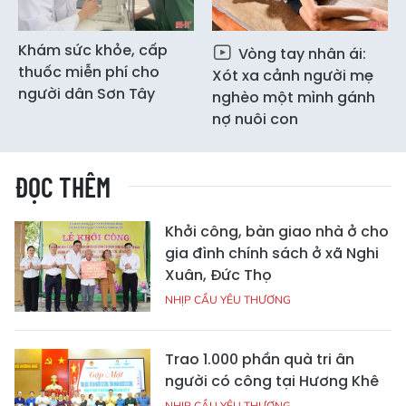
Khám sức khỏe, cấp
Vòng tay nhân ái:
thuốc miễn phí cho
Xót xa cảnh người mẹ
người dân Sơn Tây
nghèo một mình gánh
nợ nuôi con
ĐỌC THÊM
Khởi công, bàn giao nhà ở cho
gia đình chính sách ở xã Nghi
Xuân, Đức Thọ
NHỊP CẦU YÊU THƯƠNG
Trao 1.000 phần quà tri ân
người có công tại Hương Khê
NHỊP CẦU YÊU THƯƠNG