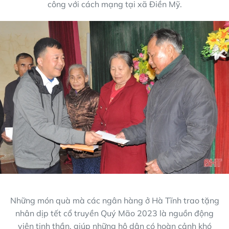
công với cách mạng tại xã Điền Mỹ.
Những món quà mà các ngân hàng ở Hà Tĩnh trao tặng
nhân dịp tết cổ truyền Quý Mão 2023 là nguồn động
viên tinh thần, giúp những hộ dân có hoàn cảnh khó