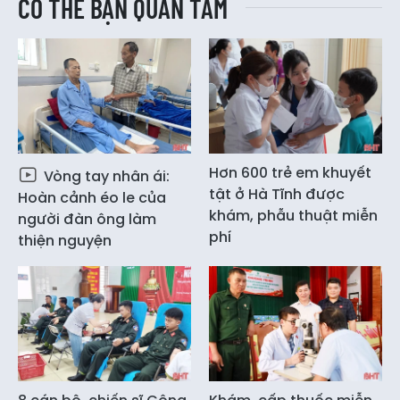
CÓ THỂ BẠN QUAN TÂM
Hơn 600 trẻ em khuyết
Vòng tay nhân ái:
tật ở Hà Tĩnh được
Hoàn cảnh éo le của
khám, phẫu thuật miễn
người đàn ông làm
phí
thiện nguyện