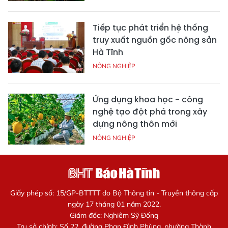
Tiếp tục phát triển hệ thống
truy xuất nguồn gốc nông sản
Hà Tĩnh
NÔNG NGHIỆP
Ứng dụng khoa học - công
nghệ tạo đột phá trong xây
dựng nông thôn mới
NÔNG NGHIỆP
Giấy phép số: 15/GP-BTTTT do Bộ Thông tin - Truyền thông cấp
ngày 17 tháng 01 năm 2022.
Giám đốc: Nghiêm Sỹ Đống
Trụ sở chính: Số 22, đường Phan Đình Phùng, phường Thành