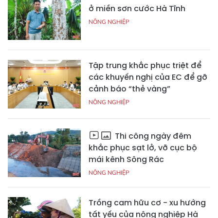
ở miền sơn cước Hà Tĩnh
NÔNG NGHIỆP
Tập trung khắc phục triệt để
các khuyến nghị của EC để gỡ
cảnh báo “thẻ vàng”
NÔNG NGHIỆP
Thi công ngày đêm
khắc phục sạt lở, vỡ cục bộ
mái kênh Sông Rác
NÔNG NGHIỆP
Trồng cam hữu cơ - xu hướng
tất yếu của nông nghiệp Hà