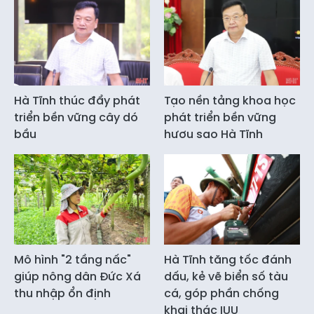
Hà Tĩnh thúc đẩy phát
Tạo nền tảng khoa học
triển bền vững cây dó
phát triển bền vững
bầu
hươu sao Hà Tĩnh
Mô hình "2 tầng nấc"
Hà Tĩnh tăng tốc đánh
giúp nông dân Đức Xá
dấu, kẻ vẽ biển số tàu
thu nhập ổn định
cá, góp phần chống
khai thác IUU