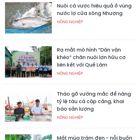
Nuôi cá vược hiệu quả ở vùng
nước lợ cửa sông Nhượng
NÔNG NGHIỆP
Ra mắt mô hình “Dân vận
khéo” chăn nuôi lợn hữu cơ
liên kết với Quế Lâm
NÔNG NGHIỆP
Tháo gỡ vướng mắc để nâng
tỷ lệ tàu cá cập cảng, khai
báo sản lượng
NÔNG NGHIỆP
Mất mùa trám đen - nỗi buồn