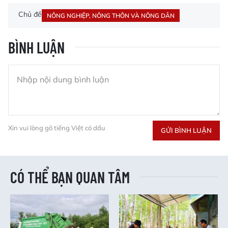
Chủ đề
NÔNG NGHIỆP, NÔNG THÔN VÀ NÔNG DÂN
BÌNH LUẬN
Xin vui lòng gõ tiếng Việt có dấu
GỬI BÌNH LUẬN
CÓ THỂ BẠN QUAN TÂM