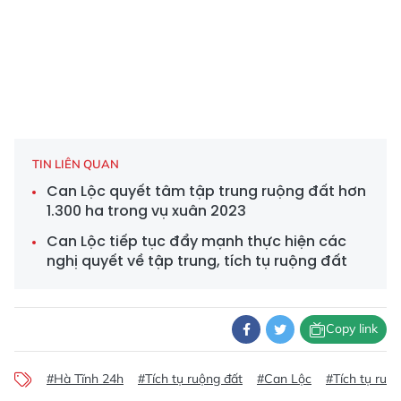
TIN LIÊN QUAN
Can Lộc quyết tâm tập trung ruộng đất hơn
1.300 ha trong vụ xuân 2023
Can Lộc tiếp tục đẩy mạnh thực hiện các
nghị quyết về tập trung, tích tụ ruộng đất
Copy link
#Hà Tĩnh 24h
#Tích tụ ruộng đất
#Can Lộc
#Tích tụ ruộ