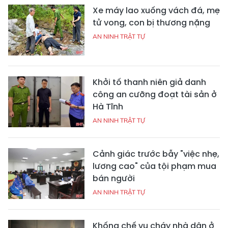
Xe máy lao xuống vách đá, mẹ
tử vong, con bị thương nặng
AN NINH TRẬT TỰ
Khởi tố thanh niên giả danh
công an cưỡng đoạt tài sản ở
Hà Tĩnh
AN NINH TRẬT TỰ
Cảnh giác trước bẫy "việc nhẹ,
lương cao" của tội phạm mua
bán người
AN NINH TRẬT TỰ
Khống chế vụ cháy nhà dân ở