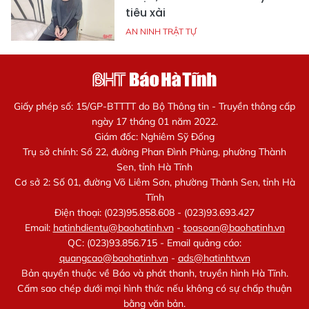
tiêu xài
AN NINH TRẬT TỰ
Giấy phép số: 15/GP-BTTTT do Bộ Thông tin - Truyền thông cấp
ngày 17 tháng 01 năm 2022.
Giám đốc: Nghiêm Sỹ Đống
Trụ sở chính: Số 22, đường Phan Đình Phùng, phường Thành
Sen, tỉnh Hà Tĩnh
Cơ sở 2: Số 01, đường Võ Liêm Sơn, phường Thành Sen, tỉnh Hà
Tĩnh
Điện thoại: (023)95.858.608 - (023)93.693.427
Email:
hatinhdientu@baohatinh.vn
-
toasoan@baohatinh.vn
QC: (023)93.856.715 - Email quảng cáo:
quangcao@baohatinh.vn
-
ads@hatinhtv.vn
Bản quyền thuộc về Báo và phát thanh, truyền hình Hà Tĩnh.
Cấm sao chép dưới mọi hình thức nếu không có sự chấp thuận
bằng văn bản.