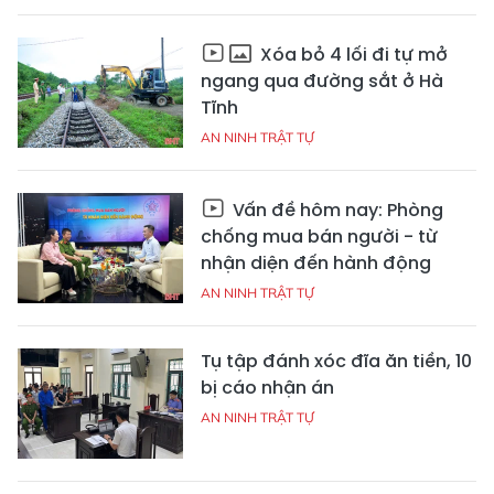
Xóa bỏ 4 lối đi tự mở
ngang qua đường sắt ở Hà
Tĩnh
AN NINH TRẬT TỰ
Vấn đề hôm nay: Phòng
chống mua bán người - từ
nhận diện đến hành động
AN NINH TRẬT TỰ
Tụ tập đánh xóc đĩa ăn tiền, 10
bị cáo nhận án
AN NINH TRẬT TỰ