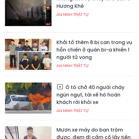
Hương Khê
AN NINH TRẬT TỰ
Khởi tố thêm 8 bị can trong vụ
hỗn chiến ở quán bi-a khiến 1
người tử vong
AN NINH TRẬT TỰ
Ô tô chở 40 người cháy
ngùn ngụt, tài xế hô hoán
khách rời khỏi xe
AN NINH TRẬT TỰ
Mượn xe máy do bạn trộm
được, đem đi cầm cố lấy tiền