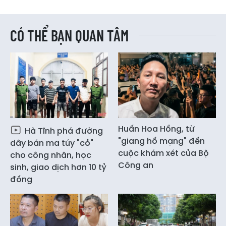
CÓ THỂ BẠN QUAN TÂM
Huấn Hoa Hồng, từ
Hà Tĩnh phá đường
"giang hồ mạng" đến
dây bán ma túy "cỏ"
cuộc khám xét của Bộ
cho công nhân, học
Công an
sinh, giao dịch hơn 10 tỷ
đồng