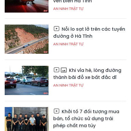
ven biển Hà Tĩnh
AN NINH TRẬT TỰ
Nỗi lo sạt lở trên các tuyến
đường ở Hà Tĩnh
AN NINH TRẬT TỰ
Khi vỉa hè, lòng đường
thành bãi đỗ xe bất đắc dĩ
AN NINH TRẬT TỰ
Khởi tố 7 đối tượng mua
bán, tổ chức sử dụng trái
phép chất ma túy