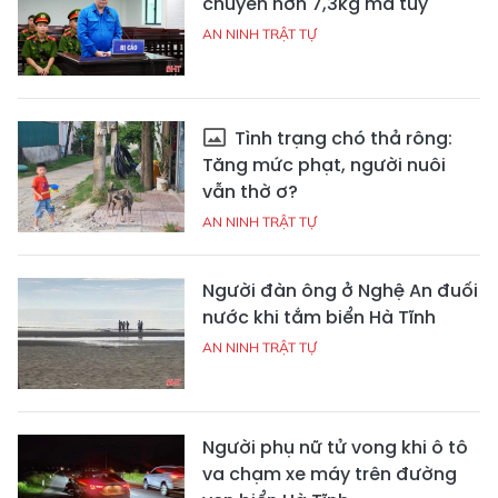
chuyển hơn 7,3kg ma túy
AN NINH TRẬT TỰ
Tình trạng chó thả rông:
Tăng mức phạt, người nuôi
vẫn thờ ơ?
AN NINH TRẬT TỰ
Người đàn ông ở Nghệ An đuối
nước khi tắm biển Hà Tĩnh
AN NINH TRẬT TỰ
Người phụ nữ tử vong khi ô tô
va chạm xe máy trên đường