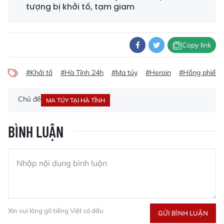
tượng bị khởi tố, tạm giam
Copy link
#Khởi tố
#Hà Tĩnh 24h
#Ma túy
#Heroin
#Hồng phiến
Chủ đề
MA TÚY TẠI HÀ TĨNH
BÌNH LUẬN
Xin vui lòng gõ tiếng Việt có dấu
GỬI BÌNH LUẬN