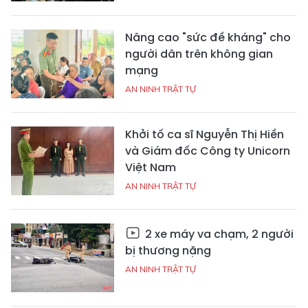
Nâng cao "sức đề kháng" cho
người dân trên không gian
mạng
AN NINH TRẬT TỰ
Khởi tố ca sĩ Nguyễn Thị Hiền
và Giám đốc Công ty Unicorn
Việt Nam
AN NINH TRẬT TỰ
2 xe máy va chạm, 2 người
bị thương nặng
AN NINH TRẬT TỰ