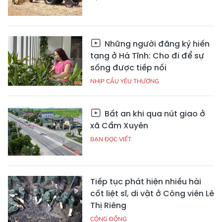
Những người đăng ký hiến
tạng ở Hà Tĩnh: Cho đi để sự
sống được tiếp nối
NHỊP CẦU YÊU THƯƠNG
Bất an khi qua nút giao ở
xã Cẩm Xuyên
BẠN ĐỌC VIẾT
Tiếp tục phát hiện nhiều hài
cốt liệt sĩ, di vật ở Công viên Lê
Thị Riêng
CỘNG ĐỒNG