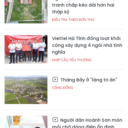
tranh chấp kéo dài hơn hai
thập kỷ
ĐIỀU TRA THEO ĐƠN THƯ
Viettel Hà Tĩnh đồng loạt khởi
công xây dựng 4 ngôi nhà tình
nghĩa
NHỊP CẦU YÊU THƯƠNG
Tháng Bảy ở "làng tri ân"
CỘNG ĐỒNG
Người dân Hoành Sơn mòn
mỏi chờ dòng điện ổn định