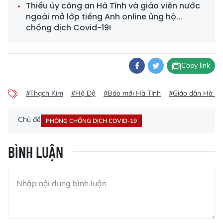
Thiếu úy công an Hà Tĩnh và giáo viên nước
ngoài mở lớp tiếng Anh online ủng hộ...
chống dịch Covid-19!
Copy link
#Thạch Kim
#Hộ Độ
#Báo mới Hà Tĩnh
#Giáo dân Hà Tĩ
Chủ đề
PHÒNG CHỐNG DỊCH COVID-19
BÌNH LUẬN