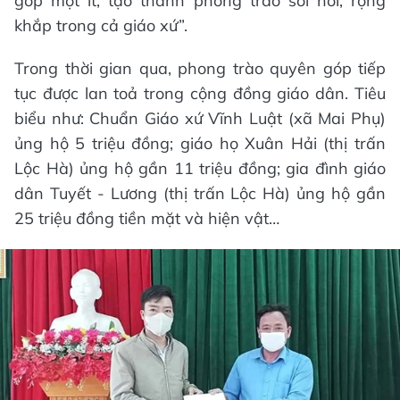
góp một ít, tạo thành phong trào sôi nổi, rộng
khắp trong cả giáo xứ”.
Trong thời gian qua, phong trào quyên góp tiếp
tục được lan toả trong cộng đồng giáo dân. Tiêu
biểu như: Chuẩn Giáo xứ Vĩnh Luật (xã Mai Phụ)
ủng hộ 5 triệu đồng; giáo họ Xuân Hải (thị trấn
Lộc Hà) ủng hộ gần 11 triệu đồng; gia đình giáo
dân Tuyết - Lương (thị trấn Lộc Hà) ủng hộ gần
25 triệu đồng tiền mặt và hiện vật…