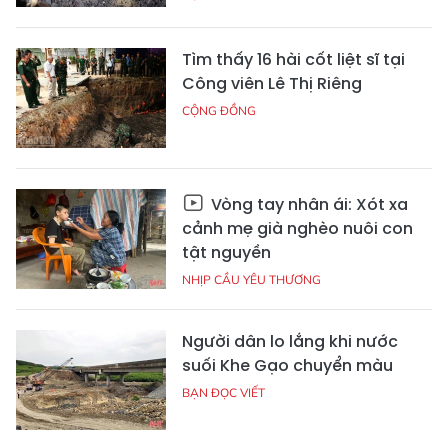
Tìm thấy 16 hài cốt liệt sĩ tại
Công viên Lê Thị Riêng
CỘNG ĐỒNG
Vòng tay nhân ái: Xót xa
cảnh mẹ già nghèo nuôi con
tật nguyền
NHỊP CẦU YÊU THƯƠNG
Người dân lo lắng khi nước
suối Khe Gạo chuyển màu
BẠN ĐỌC VIẾT