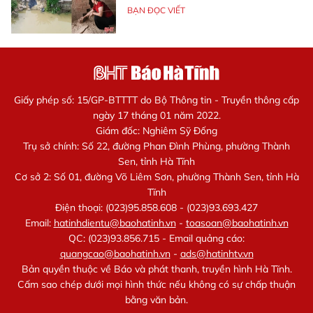
BẠN ĐỌC VIẾT
Giấy phép số: 15/GP-BTTTT do Bộ Thông tin - Truyền thông cấp
ngày 17 tháng 01 năm 2022.
Giám đốc: Nghiêm Sỹ Đống
Trụ sở chính: Số 22, đường Phan Đình Phùng, phường Thành
Sen, tỉnh Hà Tĩnh
Cơ sở 2: Số 01, đường Võ Liêm Sơn, phường Thành Sen, tỉnh Hà
Tĩnh
Điện thoại: (023)95.858.608 - (023)93.693.427
Email:
hatinhdientu@baohatinh.vn
-
toasoan@baohatinh.vn
QC: (023)93.856.715 - Email quảng cáo:
quangcao@baohatinh.vn
-
ads@hatinhtv.vn
Bản quyền thuộc về Báo và phát thanh, truyền hình Hà Tĩnh.
Cấm sao chép dưới mọi hình thức nếu không có sự chấp thuận
bằng văn bản.