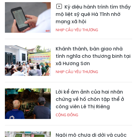
Kỳ diệu hành trình tìm thấy
mộ liệt sỹ quê Hà Tĩnh nhờ
mạng xã hội
NHỊP CẦU YÊU THƯƠNG
Khánh thành, bàn giao nhà
tình nghĩa cho thương binh tại
xã Hương Sơn
NHỊP CẦU YÊU THƯƠNG
Lời kể ám ảnh của hai nhân
chứng về hố chôn tập thể ở
công viên Lê Thị Riêng
CỘNG ĐỒNG
Ngôi mộ chưa di dời và cuộc