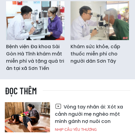
Bệnh viện Đa khoa Sài
Khám sức khỏe, cấp
Gòn Hà Tĩnh khám mắt
thuốc miễn phí cho
miễn phí và tặng quà tri
người dân Sơn Tây
ân tại xã Sơn Tiến
ĐỌC THÊM
Vòng tay nhân ái: Xót xa
cảnh người mẹ nghèo một
mình gánh nợ nuôi con
NHỊP CẦU YÊU THƯƠNG