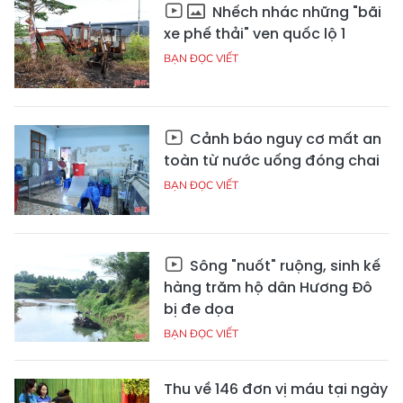
Nhếch nhác những "bãi
xe phế thải" ven quốc lộ 1
BẠN ĐỌC VIẾT
Cảnh báo nguy cơ mất an
toàn từ nước uống đóng chai
BẠN ĐỌC VIẾT
Sông "nuốt" ruộng, sinh kế
hàng trăm hộ dân Hương Đô
bị đe dọa
BẠN ĐỌC VIẾT
Thu về 146 đơn vị máu tại ngày