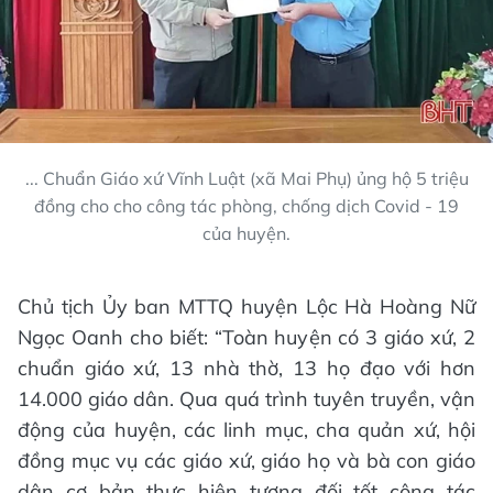
... Chuẩn Giáo xứ Vĩnh Luật (xã Mai Phụ) ủng hộ 5 triệu
đồng cho cho công tác phòng, chống dịch Covid - 19
của huyện.
Chủ tịch Ủy ban MTTQ huyện Lộc Hà Hoàng Nữ
Ngọc Oanh cho biết: “Toàn huyện có 3 giáo xứ, 2
chuẩn giáo xứ, 13 nhà thờ, 13 họ đạo với hơn
14.000 giáo dân. Qua quá trình tuyên truyền, vận
động của huyện, các linh mục, cha quản xứ, hội
đồng mục vụ các giáo xứ, giáo họ và bà con giáo
dân cơ bản thực hiện tương đối tốt công tác