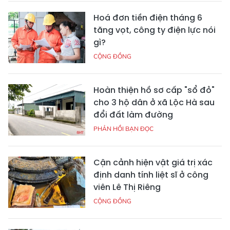
Hoá đơn tiền điện tháng 6
tăng vọt, công ty điện lực nói
gì?
CỘNG ĐỒNG
Hoàn thiện hồ sơ cấp "sổ đỏ"
cho 3 hộ dân ở xã Lộc Hà sau
đổi đất làm đường
PHẢN HỒI BẠN ĐỌC
Cận cảnh hiện vật giá trị xác
định danh tính liệt sĩ ở công
viên Lê Thị Riêng
CỘNG ĐỒNG