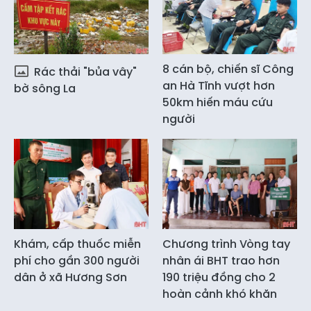
8 cán bộ, chiến sĩ Công
Rác thải "bủa vây"
an Hà Tĩnh vượt hơn
bờ sông La
50km hiến máu cứu
người
Khám, cấp thuốc miễn
Chương trình Vòng tay
phí cho gần 300 người
nhân ái BHT trao hơn
dân ở xã Hương Sơn
190 triệu đồng cho 2
hoàn cảnh khó khăn