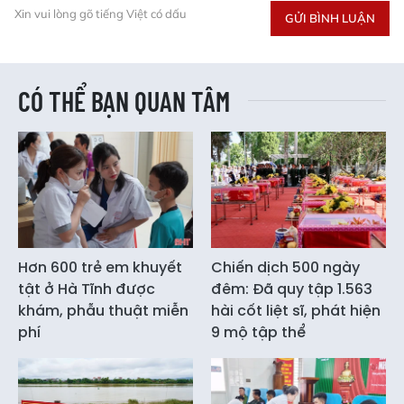
Xin vui lòng gõ tiếng Việt có dấu
GỬI BÌNH LUẬN
CÓ THỂ BẠN QUAN TÂM
Hơn 600 trẻ em khuyết
Chiến dịch 500 ngày
tật ở Hà Tĩnh được
đêm: Đã quy tập 1.563
khám, phẫu thuật miễn
hài cốt liệt sĩ, phát hiện
phí
9 mộ tập thể