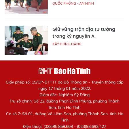
QUỐC PHÒNG - AN NINH
Giữ vững trận địa tư tưởng
trong kỷ nguyên AI
XÂY DỰNG ĐẢNG
Giấy phép số: 15/GP-BTTTT do Bộ Thông tin - Truyền thông cấp
ngày 17 tháng 01 năm 2022.
Giám đốc: Nghiêm Sỹ Đống
Trụ sở chính: Số 22, đường Phan Đình Phùng, phường Thành
Sen, tỉnh Hà Tĩnh
Cơ sở 2: Số 01, đường Võ Liêm Sơn, phường Thành Sen, tỉnh Hà
Tĩnh
Điện thoại: (023)95.858.608 - (023)93.693.427