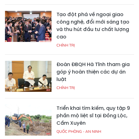
Tạo đột phá về ngoại giao
công nghệ, đổi mới sáng tạo
và thu hút đầu tư chất lượng
cao
CHÍNH TRỊ
Đoàn ĐBQH Hà Tĩnh tham gia
góp ý hoàn thiện các dự án
luật
CHÍNH TRỊ
Triển khai tìm kiếm, quy tập 9
phần mộ liệt sĩ tại Đồng Lộc,
Cẩm Xuyên
QUỐC PHÒNG - AN NINH