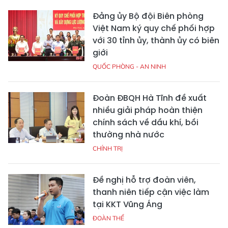
Đảng ủy Bộ đội Biên phòng
Việt Nam ký quy chế phối hợp
với 30 tỉnh ủy, thành ủy có biên
giới
QUỐC PHÒNG - AN NINH
Đoàn ĐBQH Hà Tĩnh đề xuất
nhiều giải pháp hoàn thiện
chính sách về dầu khí, bồi
thường nhà nước
CHÍNH TRỊ
Đề nghị hỗ trợ đoàn viên,
thanh niên tiếp cận việc làm
tại KKT Vũng Áng
ĐOÀN THỂ