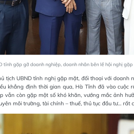
 tỉnh gặp gỡ doanh nghiệp, doanh nhân bên lề hội nghị gặp 
Chủ tịch UBND tỉnh nghị gặp mặt, đối thoại với doan
 khẳng định thời gian qua, Hà Tĩnh đã vào cuộc rất
p vẫn còn gặp một số khó khăn, vướng mắc ảnh hưởn
yên môi trường, tài chính – thuế, thủ tục đầu tư... rất