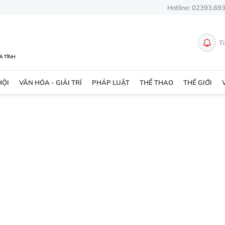
Hotline: 02393.69
T
HỘI
VĂN HÓA - GIẢI TRÍ
PHÁP LUẬT
THỂ THAO
THẾ GIỚI