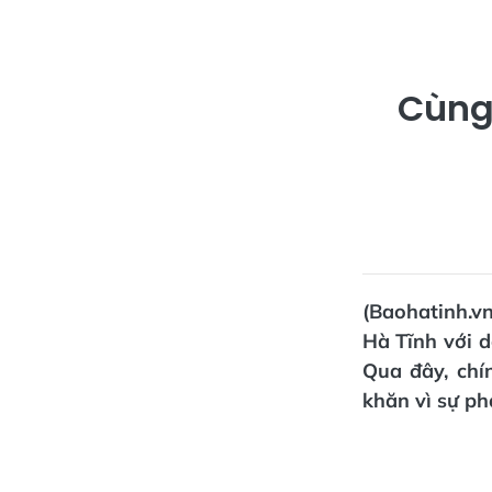
Cùng
(Baohatinh.vn
Hà Tĩnh với d
Qua đây, chí
khăn vì sự ph