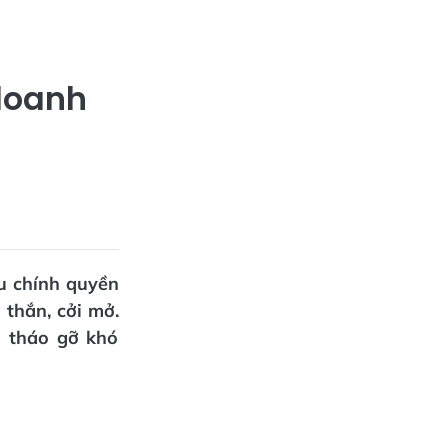
doanh
ầu chính quyền
 thắn, cởi mở.
h tháo gỡ khó