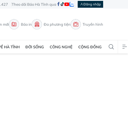
3.427
Theo dõi Báo Hà Tĩnh qua
Đăng nhập
in mới
Báo in
Đa phương tiện
Truyền hình
VỀ HÀ TĨNH
ĐỜI SỐNG
CÔNG NGHỆ
CỘNG ĐỒNG