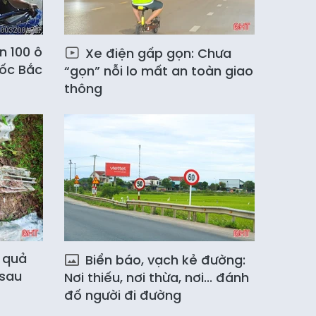
n 100 ô
Xe điện gấp gọn: Chưa
tốc Bắc
“gọn” nỗi lo mất an toàn giao
thông
n quả
Biển báo, vạch kẻ đường:
 sau
Nơi thiếu, nơi thừa, nơi... đánh
đố người đi đường