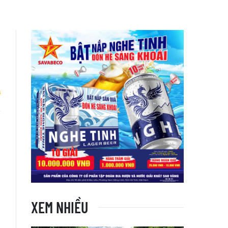
ú
n
XEM NHIỀU