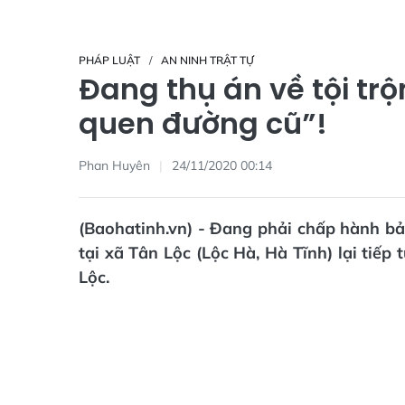
PHÁP LUẬT
AN NINH TRẬT TỰ
Đang thụ án về tội trộ
quen đường cũ”!
Phan Huyên
24/11/2020 00:14
(Baohatinh.vn) - Đang phải chấp hành bản
tại xã Tân Lộc (Lộc Hà, Hà Tĩnh) lại tiếp
Lộc.