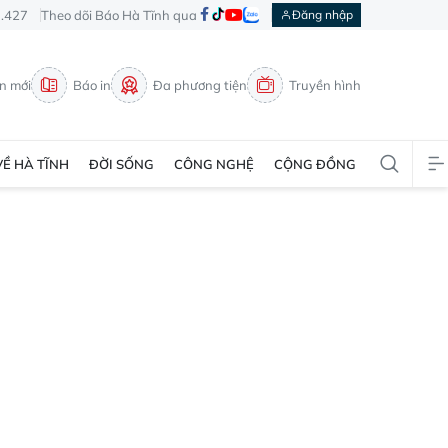
3.427
Theo dõi Báo Hà Tĩnh qua
Đăng nhập
in mới
Báo in
Đa phương tiện
Truyền hình
VỀ HÀ TĨNH
ĐỜI SỐNG
CÔNG NGHỆ
CỘNG ĐỒNG