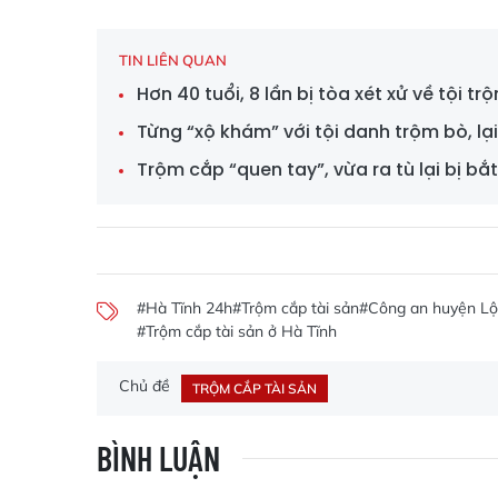
TIN LIÊN QUAN
Hơn 40 tuổi, 8 lần bị tòa xét xử về tội t
Từng “xộ khám” với tội danh trộm bò, lại
Trộm cắp “quen tay”, vừa ra tù lại bị bắ
#Hà Tĩnh 24h
#Trộm cắp tài sản
#Công an huyện L
#Trộm cắp tài sản ở Hà Tĩnh
Chủ đề
TRỘM CẮP TÀI SẢN
BÌNH LUẬN