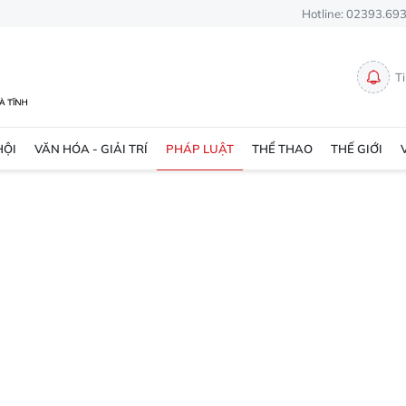
Hotline: 02393.69
T
HỘI
VĂN HÓA - GIẢI TRÍ
PHÁP LUẬT
THỂ THAO
THẾ GIỚI