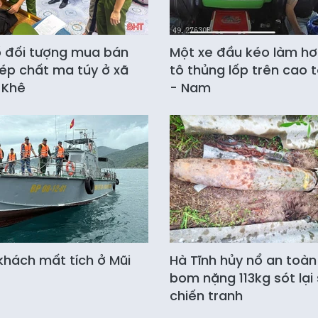
ố đối tượng mua bán
Một xe đầu kéo làm hơ
hép chất ma túy ở xã
tô thủng lốp trên cao 
 Khê
- Nam
khách mất tích ở Mũi
Hà Tĩnh hủy nổ an toà
bom nặng 113kg sót lại
chiến tranh