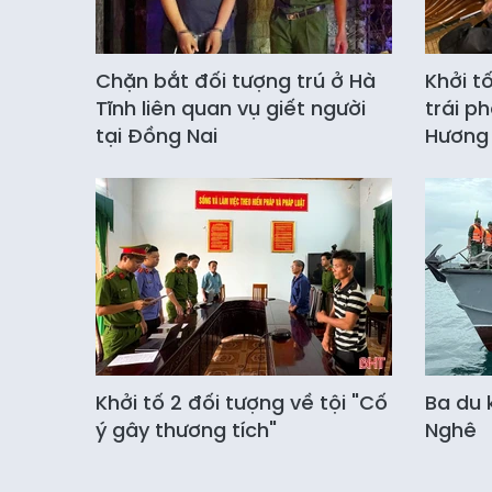
Chặn bắt đối tượng trú ở Hà
Khởi t
Tĩnh liên quan vụ giết người
trái p
tại Đồng Nai
Hương
Khởi tố 2 đối tượng về tội "Cố
Ba du 
ý gây thương tích"
Nghê