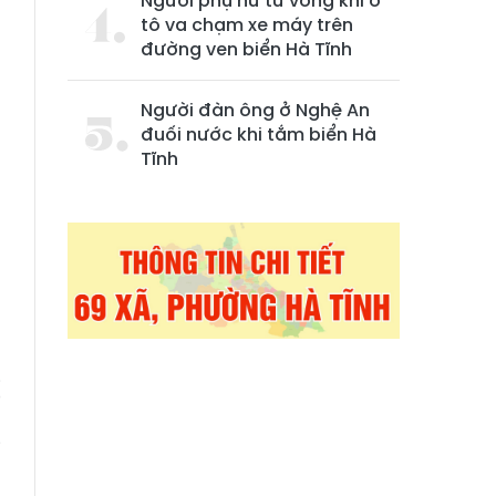
Người phụ nữ tử vong khi ô
tô va chạm xe máy trên
đường ven biển Hà Tĩnh
Người đàn ông ở Nghệ An
đuối nước khi tắm biển Hà
Tĩnh
ụ
,
n
ị
a
i