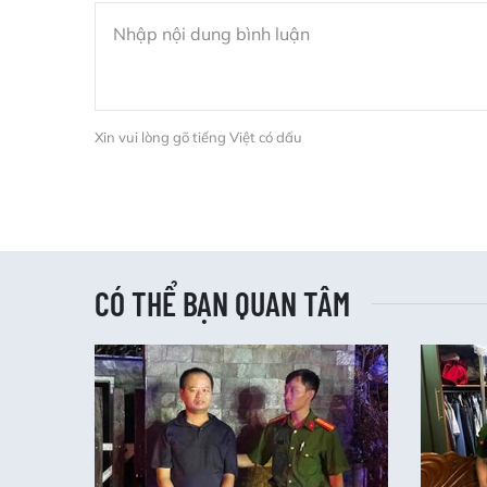
Xin vui lòng gõ tiếng Việt có dấu
CÓ THỂ BẠN QUAN TÂM