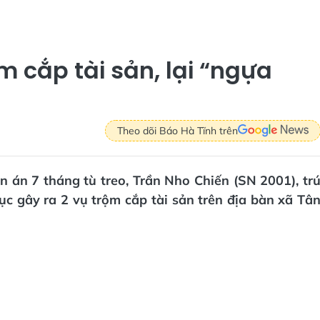
m cắp tài sản, lại “ngựa
Theo dõi Báo Hà Tĩnh trên
 án 7 tháng tù treo, Trần Nho Chiến (SN 2001), tr
 tục gây ra 2 vụ trộm cắp tài sản trên địa bàn xã Tâ