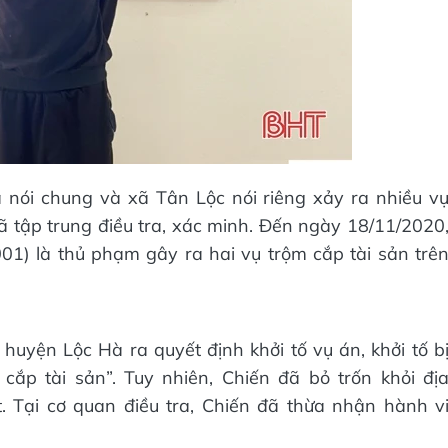
 nói chung và xã Tân Lộc nói riêng xảy ra nhiều v
 tập trung điều tra, xác minh. Đến ngày 18/11/2020
01) là thủ phạm gây ra hai vụ trộm cắp tài sản trê
yện Lộc Hà ra quyết định khởi tố vụ án, khởi tố b
cắp tài sản”. Tuy nhiên, Chiến đã bỏ trốn khỏi đị
. Tại cơ quan điều tra, Chiến đã thừa nhận hành v