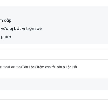
rộm cắp
 vừa bị bắt vì trộm bê
t giam
ộc Hà
#Lộc Hà
#Tân Lộc
#Trộm cắp tài sản ở Lộc Hà