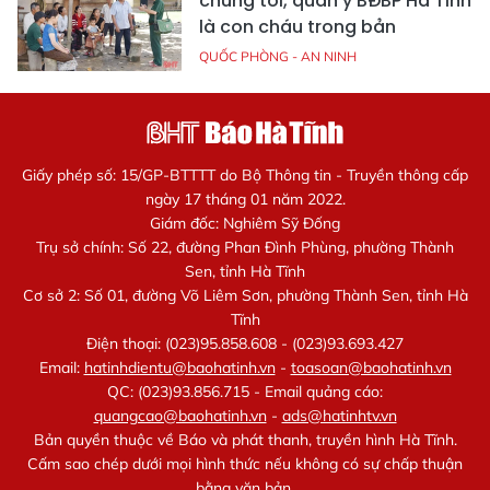
chúng tôi, quân y BĐBP Hà Tĩnh
là con cháu trong bản
QUỐC PHÒNG - AN NINH
Giấy phép số: 15/GP-BTTTT do Bộ Thông tin - Truyền thông cấp
ngày 17 tháng 01 năm 2022.
Giám đốc: Nghiêm Sỹ Đống
Trụ sở chính: Số 22, đường Phan Đình Phùng, phường Thành
Sen, tỉnh Hà Tĩnh
Cơ sở 2: Số 01, đường Võ Liêm Sơn, phường Thành Sen, tỉnh Hà
Tĩnh
Điện thoại: (023)95.858.608 - (023)93.693.427
Email:
hatinhdientu@baohatinh.vn
-
toasoan@baohatinh.vn
QC: (023)93.856.715 - Email quảng cáo:
quangcao@baohatinh.vn
-
ads@hatinhtv.vn
Bản quyền thuộc về Báo và phát thanh, truyền hình Hà Tĩnh.
Cấm sao chép dưới mọi hình thức nếu không có sự chấp thuận
bằng văn bản.