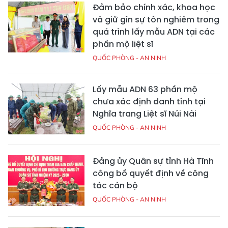
Đảm bảo chính xác, khoa học
và giữ gìn sự tôn nghiêm trong
quá trình lấy mẫu ADN tại các
phần mộ liệt sĩ
QUỐC PHÒNG - AN NINH
Lấy mẫu ADN 63 phần mộ
chưa xác định danh tính tại
Nghĩa trang Liệt sĩ Núi Nài
QUỐC PHÒNG - AN NINH
Đảng ủy Quân sự tỉnh Hà Tĩnh
công bố quyết định về công
tác cán bộ
QUỐC PHÒNG - AN NINH