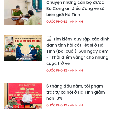
Chuyện những cán bộ được
Bộ Công an điều động về xã
biên giới Hà Tĩnh
QUỐC PHÒNG - AN NINH
Tìm kiếm, quy tập, xác định
danh tính hài cốt liệt sĩ ở Hà
Tĩnh (bài cuối): 500 ngày đêm
- “Thời điểm vàng” cho những
cuộc trở về
QUỐC PHÒNG - AN NINH
6 tháng đầu năm, tội phạm
trật tự xã hội ở Hà Tĩnh giảm
hơn 10%
QUỐC PHÒNG - AN NINH