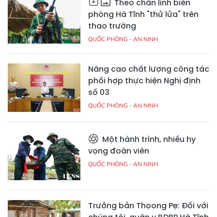
Theo chân lính biên
phòng Hà Tĩnh "thử lửa" trên
thao trường
QUỐC PHÒNG - AN NINH
Nâng cao chất lượng công tác
phối hợp thực hiện Nghị định
số 03
QUỐC PHÒNG - AN NINH
Một hành trình, nhiều hy
vọng đoàn viên
QUỐC PHÒNG - AN NINH
Trưởng bản Thọong Pẹ: Đối với