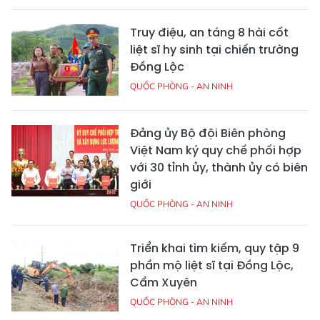
Truy điệu, an táng 8 hài cốt
liệt sĩ hy sinh tại chiến trường
Đồng Lộc
QUỐC PHÒNG - AN NINH
Đảng ủy Bộ đội Biên phòng
Việt Nam ký quy chế phối hợp
với 30 tỉnh ủy, thành ủy có biên
giới
QUỐC PHÒNG - AN NINH
Triển khai tìm kiếm, quy tập 9
phần mộ liệt sĩ tại Đồng Lộc,
Cẩm Xuyên
QUỐC PHÒNG - AN NINH