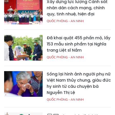
Xây dựng lực lượng Cảnh sát
nhân dân cách mạng, chính
quy, tinh nhuệ, hiện đại
QUỐC PHÒNG - AN NINH
Đã khai quật 455 phần mộ, lấy
153 mẫu sinh phẩm tại Nghĩa
trang Liệt sĩ Nầm
QUỐC PHÒNG - AN NINH
Sống lại hình ảnh người phụ nữ
Việt Nam thủy chung, giàu đức
hy sinh từ câu chuyện bà
Nguyễn Thị Lệ
QUỐC PHÒNG - AN NINH