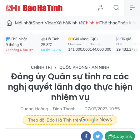
Mới nhất
Short Video
Xã hội
Kinh tế
Chính trị
Thể thao
Pháp luật
V
Chủ Nhật
Hà Tĩnh
Giá vàng (SJC)
Tỷ giá
9 tháng 8
25.8°C
Mua vào
Bán ra
EUR
USD
141,000,000
144,000,000
29,432.37
26,
27 tháng 6 Âm lịch
Độ ẩm 84.7%
CHÍNH TRỊ
QUỐC PHÒNG - AN NINH
Đảng ủy Quân sự tỉnh ra các
nghị quyết lãnh đạo thực hiện
nhiệm vụ
Dương Hoàng – Đinh Thanh
27/09/2023 10:55
Theo dõi Báo Hà Tĩnh trên
Copy link