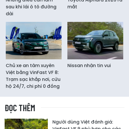
sau khi lái ô tô đường
mắt
dài
Chủ xe an tâm xuyên
Nissan nhận tin vui
Việt bằng VinFast VF 8:
Trạm sạc khắp nơi, cứu
hộ 24/7, chi phí 0 đồng
ĐỌC THÊM
Người dùng Việt đánh giá:
VinFast VF 9 phù hợp cho các