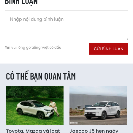
BÌNH LUẬN
Xin vui lòng gõ tiếng Việt có dấu
GỬI BÌNH LUẬN
CÓ THỂ BẠN QUAN TÂM
Toyota, Mazda và loạt
Jaecoo J5 hẹn ngày