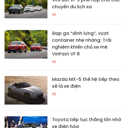
chuyến du lịch xa
XE
Đạp ga “dính lưng”, vượt
container nhẹ nhàng: Trải
nghiệm khiến chủ xe mê
VinFast VF 8
XE
Mazda MX-5 thế hệ tiếp theo
sẽ là xe điện
XE
Toyota tiếp tục thắng lớn nhờ
xe điện hóa