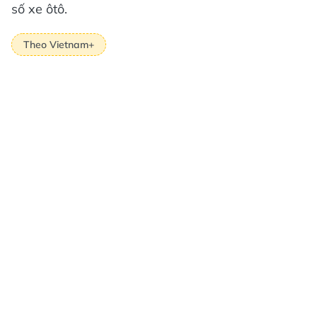
số xe ôtô.
Theo Vietnam+