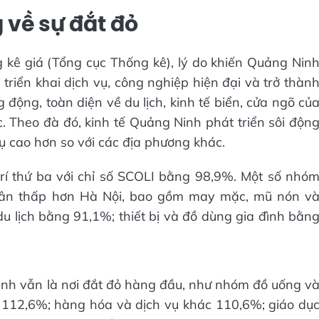
về sự đắt đỏ
kê giá (Tổng cục Thống kê), lý do khiến Quảng Nin
nh triển khai dịch vụ, công nghiệp hiện đại và trở thàn
động, toàn diện về du lịch, kinh tế biển, cửa ngõ củ
. Theo đà đó, kinh tế Quảng Ninh phát triển sôi độn
 cao hơn so với các địa phương khác.
trí thứ ba với chỉ số SCOLI bằng 98,9%. Một số nhó
uân thấp hơn Hà Nội, bao gồm may mặc, mũ nón v
du lịch bằng 91,1%; thiết bị và đồ dùng gia đình bằn
inh vẫn là nơi đắt đỏ hàng đầu, như nhóm đồ uống v
g 112,6%; hàng hóa và dịch vụ khác 110,6%; giáo dụ