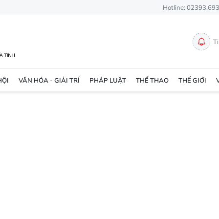
Hotline: 02393.69
T
HỘI
VĂN HÓA - GIẢI TRÍ
PHÁP LUẬT
THỂ THAO
THẾ GIỚI