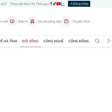
3.427
Theo dõi Báo Hà Tĩnh qua
Đăng nhập
in mới
Báo in
Đa phương tiện
Truyền hình
VỀ HÀ TĨNH
ĐỜI SỐNG
CÔNG NGHỆ
CỘNG ĐỒNG