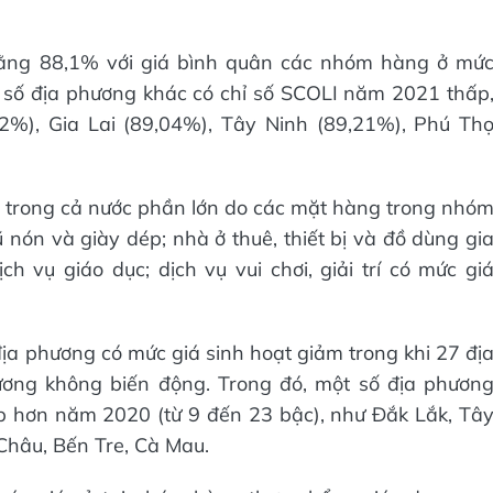
 bằng 88,1% với giá bình quân các nhóm hàng ở mứ
 số địa phương khác có chỉ số SCOLI năm 2021 thấp
2%), Gia Lai (89,04%), Tây Ninh (89,21%), Phú Th
t trong cả nước phần lớn do các mặt hàng trong nhó
ón và giày dép; nhà ở thuê, thiết bị và đồ dùng gi
ch vụ giáo dục; dịch vụ vui chơi, giải trí có mức gi
địa phương có mức giá sinh hoạt giảm trong khi 27 đị
ơng không biến động. Trong đó, một số địa phươn
 hơn năm 2020 (từ 9 đến 23 bậc), như Đắk Lắk, Tâ
Châu, Bến Tre, Cà Mau.