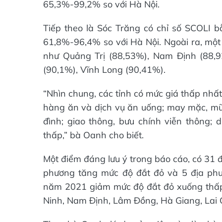
65,3%-99,2% so với Hà Nội.
Tiếp theo là Sóc Trăng có chỉ số SCOLI
61,8%-96,4% so với Hà Nội. Ngoài ra, một
như Quảng Trị (88,53%), Nam Định (88,9
(90,1%), Vĩnh Long (90,41%).
“Nhìn chung, các tỉnh có mức giá thấp nhấ
hàng ăn và dịch vụ ăn uống; may mặc, mũ n
đình; giao thông, bưu chính viễn thông; dị
thấp,” bà Oanh cho biết.
Một điểm đáng lưu ý trong báo cáo, có 31 
phương tăng mức độ đắt đỏ và 5 địa phư
năm 2021 giảm mức độ đắt đỏ xuống thấp
Ninh, Nam Định, Lâm Đồng, Hà Giang, Lai 