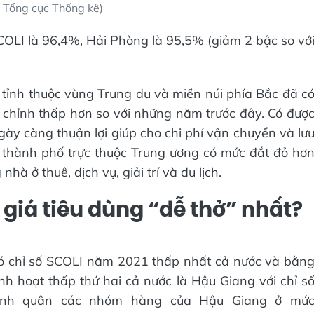
 Tổng cục Thống kê)
 SCOLI là 96,4%, Hải Phòng là 95,5% (giảm 2 bậc so vớ
tỉnh thuộc vùng Trung du và miền núi phía Bắc đã c
u chỉnh thấp hơn so với những năm trước đây. Có đượ
gày càng thuận lợi giúp cho chi phí vận chuyển và lư
, thành phố trực thuộc Trung ương có mức đắt đỏ hơ
à ở thuê, dịch vụ, giải trí và du lịch.
giá tiêu dùng “dễ thở” nhất?
có chỉ số SCOLI năm 2021 thấp nhất cả nước và bằn
nh hoạt thấp thứ hai cả nước là Hậu Giang với chỉ s
ình quân các nhóm hàng của Hậu Giang ở mứ