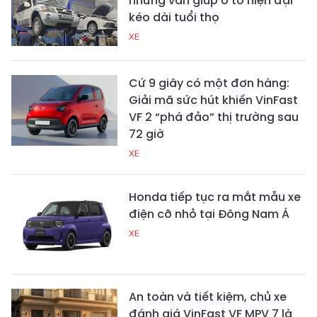
nhưng vẫn giúp ô tô hiện đại
kéo dài tuổi thọ
XE
Cứ 9 giây có một đơn hàng:
Giải mã sức hút khiến VinFast
VF 2 “phá đảo” thị trường sau
72 giờ
XE
Honda tiếp tục ra mắt mẫu xe
điện cỡ nhỏ tại Đông Nam Á
XE
An toàn và tiết kiệm, chủ xe
đánh giá VinFast VF MPV 7 là