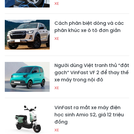
XE
Cách phân biệt dòng và các
phân khúc xe ô tô đơn giản
XE
Người dùng Việt tranh thủ “đặt
gạch” VinFast VF 2 để thay thế
xe máy trong nội đô
XE
VinFast ra mắt xe máy điện
học sinh Amio S2, giá 12 triệu
đồng
XE