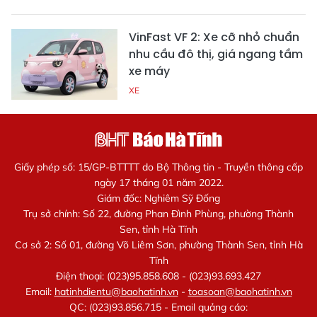
VinFast VF 2: Xe cỡ nhỏ chuẩn
nhu cầu đô thị, giá ngang tầm
xe máy
XE
Giấy phép số: 15/GP-BTTTT do Bộ Thông tin - Truyền thông cấp
ngày 17 tháng 01 năm 2022.
Giám đốc: Nghiêm Sỹ Đống
Trụ sở chính: Số 22, đường Phan Đình Phùng, phường Thành
Sen, tỉnh Hà Tĩnh
Cơ sở 2: Số 01, đường Võ Liêm Sơn, phường Thành Sen, tỉnh Hà
Tĩnh
Điện thoại: (023)95.858.608 - (023)93.693.427
Email:
hatinhdientu@baohatinh.vn
-
toasoan@baohatinh.vn
QC: (023)93.856.715 - Email quảng cáo: