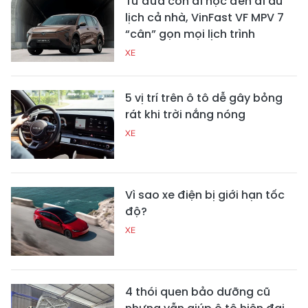
Từ đưa con đi học đến đi du
lịch cả nhà, VinFast VF MPV 7
“cân” gọn mọi lịch trình
XE
5 vị trí trên ô tô dễ gây bỏng
rát khi trời nắng nóng
XE
Vì sao xe điện bị giới hạn tốc
độ?
XE
4 thói quen bảo dưỡng cũ