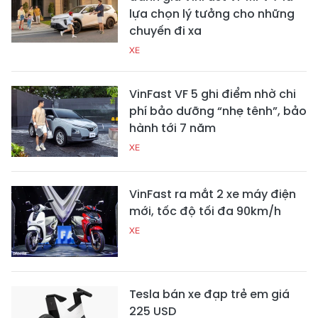
lựa chọn lý tưởng cho những
chuyến đi xa
XE
VinFast VF 5 ghi điểm nhờ chi
phí bảo dưỡng “nhẹ tênh”, bảo
hành tới 7 năm
XE
VinFast ra mắt 2 xe máy điện
mới, tốc độ tối đa 90km/h
XE
Tesla bán xe đạp trẻ em giá
225 USD