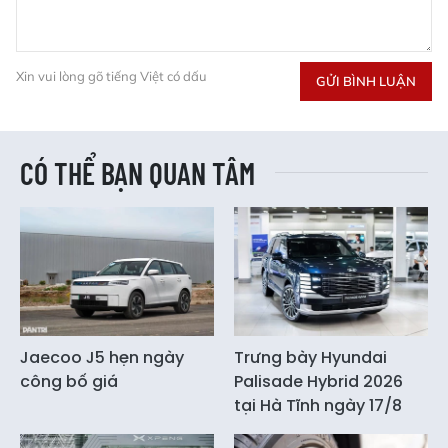
Xin vui lòng gõ tiếng Việt có dấu
GỬI BÌNH LUẬN
CÓ THỂ BẠN QUAN TÂM
Jaecoo J5 hẹn ngày
Trưng bày Hyundai
công bố giá
Palisade Hybrid 2026
tại Hà Tĩnh ngày 17/8