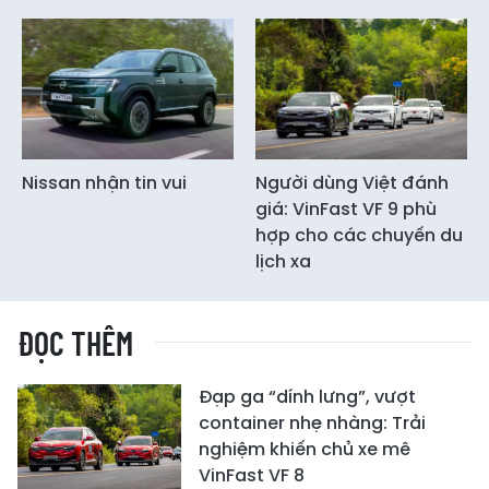
Nissan nhận tin vui
Người dùng Việt đánh
giá: VinFast VF 9 phù
hợp cho các chuyến du
lịch xa
ĐỌC THÊM
Đạp ga “dính lưng”, vượt
container nhẹ nhàng: Trải
nghiệm khiến chủ xe mê
VinFast VF 8