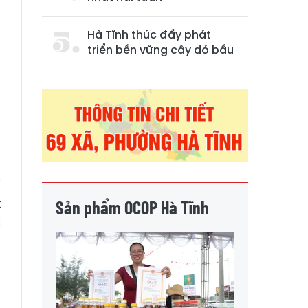
Hà Tĩnh thúc đẩy phát
triển bền vững cây dó bầu
ị
t
Sản phẩm OCOP Hà Tĩnh
c
n
m