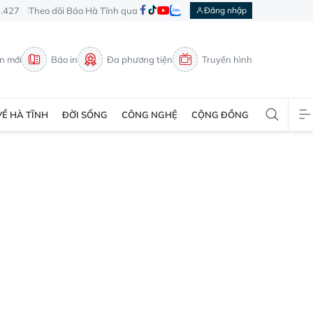
3.427
Theo dõi Báo Hà Tĩnh qua
Đăng nhập
in mới
Báo in
Đa phương tiện
Truyền hình
VỀ HÀ TĨNH
ĐỜI SỐNG
CÔNG NGHỆ
CỘNG ĐỒNG