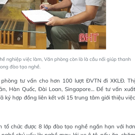
ề nghiệp việc làm, Văn phòng còn là là cầu nối giúp thanh
rong đào tạo nghề.
 phòng tư vấn cho hơn 100 lượt ĐVTN đi XKLĐ. Th
ản, Hàn Quốc, Đài Loan, Singapore… Để tư vấn xuấ
ký hợp đồng liên kết với 15 trung tâm giới thiệu việ
 tổ chức được 8 lớp đào tạo nghề ngắn hạn với hơ
 nghề chủ yếu là: nghề may, lái xe ô tô, nấu ăn, chă