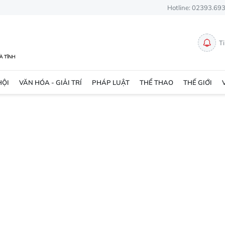
Hotline: 02393.69
T
HỘI
VĂN HÓA - GIẢI TRÍ
PHÁP LUẬT
THỂ THAO
THẾ GIỚI