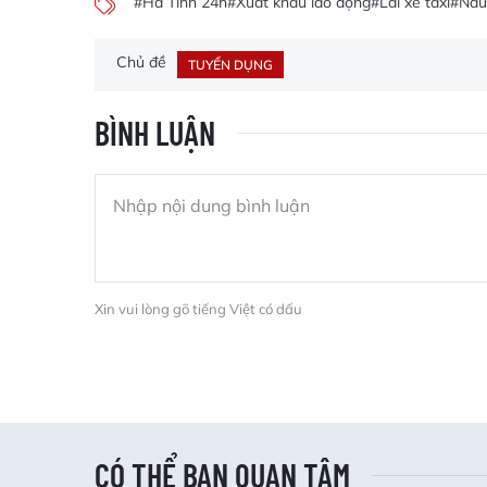
#Hà Tĩnh 24h
#Xuất khẩu lao động
#Lái xe taxi
#Nấu
Chủ đề
TUYỂN DỤNG
BÌNH LUẬN
Xin vui lòng gõ tiếng Việt có dấu
CÓ THỂ BẠN QUAN TÂM