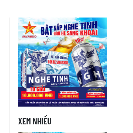
i
g
XEM NHIỀU