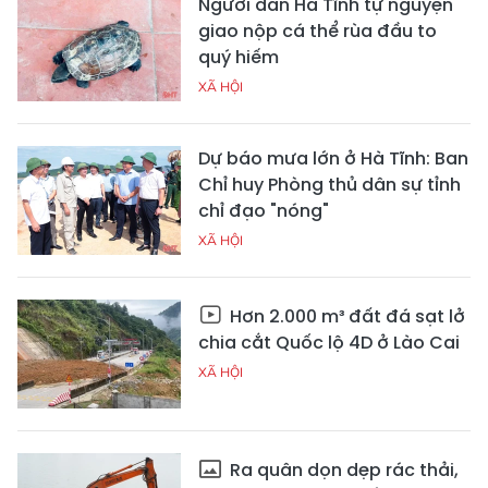
Người dân Hà Tĩnh tự nguyện
giao nộp cá thể rùa đầu to
quý hiếm
XÃ HỘI
Dự báo mưa lớn ở Hà Tĩnh: Ban
Chỉ huy Phòng thủ dân sự tỉnh
chỉ đạo "nóng"
XÃ HỘI
Hơn 2.000 m³ đất đá sạt lở
chia cắt Quốc lộ 4D ở Lào Cai
XÃ HỘI
Ra quân dọn dẹp rác thải,