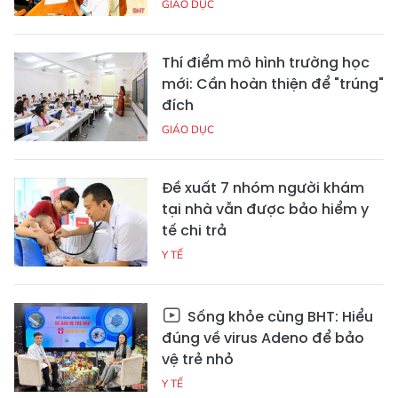
GIÁO DỤC
Thí điểm mô hình trường học
mới: Cần hoàn thiện để "trúng"
đích
GIÁO DỤC
Đề xuất 7 nhóm người khám
tại nhà vẫn được bảo hiểm y
tế chi trả
Y TẾ
Sống khỏe cùng BHT: Hiểu
đúng về virus Adeno để bảo
vệ trẻ nhỏ
Y TẾ