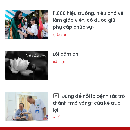
11.000 hiệu trưởng, hiệu phó về
làm giáo viên, có được giữ
phụ cấp chức vụ?
GIÁO DỤC
Lời cảm ơn
XÃ HỘI
Đừng để nỗi lo bệnh tật trở
thành “mỏ vàng” của kẻ trục
lợi
Y TẾ