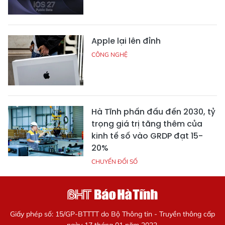
Apple lại lên đỉnh
CÔNG NGHỆ
Hà Tĩnh phấn đấu đến 2030, tỷ
trọng giá trị tăng thêm của
kinh tế số vào GRDP đạt 15-
20%
CHUYỂN ĐỔI SỐ
Giấy phép số: 15/GP-BTTTT do Bộ Thông tin - Truyền thông cấp