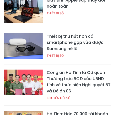
Máy tính Apple sắp thay đổi
hoàn toàn
THIẾT BỊ SỐ
Thiết bị thu hút hơn cả
smartphone gập vừa được
Samsung hé lộ
THIẾT BỊ SỐ
Công an Hà Tĩnh là Cơ quan
Thường trực BCĐ của UBND
tỉnh về thực hiện Nghị quyết 57
và Đề án 06
CHUYỂN ĐỔI SỐ
Hà Tĩnh: Hơn 70.000 tài khoản