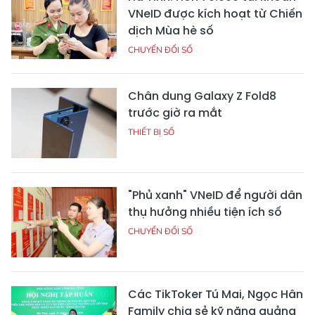
VNeID được kích hoạt từ Chiến
dịch Mùa hè số
CHUYỂN ĐỔI SỐ
Chân dung Galaxy Z Fold8
trước giờ ra mắt
THIẾT BỊ SỐ
"Phủ xanh" VNeID để người dân
thụ hưởng nhiều tiện ích số
CHUYỂN ĐỔI SỐ
Các TikToker Tú Mai, Ngọc Hân
Family chia sẻ kỹ năng quảng