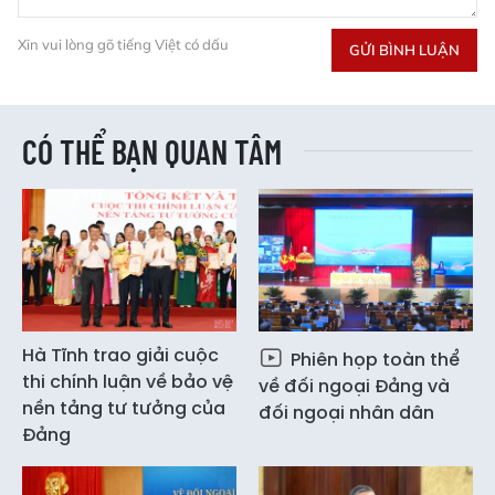
Xin vui lòng gõ tiếng Việt có dấu
GỬI BÌNH LUẬN
CÓ THỂ BẠN QUAN TÂM
Hà Tĩnh trao giải cuộc
Phiên họp toàn thể
thi chính luận về bảo vệ
về đối ngoại Đảng và
nền tảng tư tưởng của
đối ngoại nhân dân
Đảng