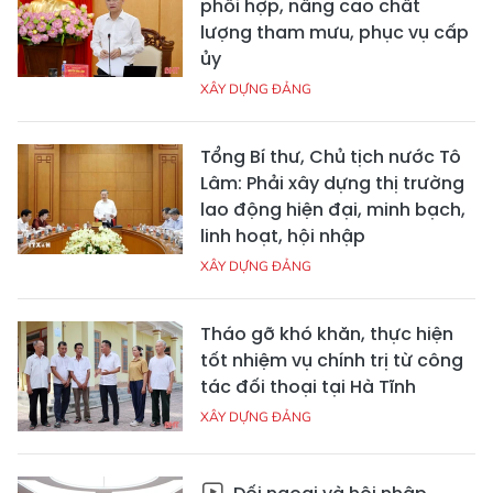
phối hợp, nâng cao chất
lượng tham mưu, phục vụ cấp
ủy
XÂY DỰNG ĐẢNG
Tổng Bí thư, Chủ tịch nước Tô
Lâm: Phải xây dựng thị trường
lao động hiện đại, minh bạch,
linh hoạt, hội nhập
XÂY DỰNG ĐẢNG
Tháo gỡ khó khăn, thực hiện
tốt nhiệm vụ chính trị từ công
tác đối thoại tại Hà Tĩnh
XÂY DỰNG ĐẢNG