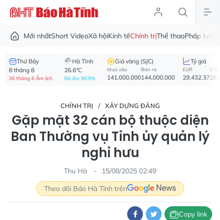
Mới nhất
Short Video
Xã hội
Kinh tế
Chính trị
Thể thao
Pháp luật
V
Thứ Bảy
Hà Tĩnh
Giá vàng (SJC)
Tỷ giá
8 tháng 8
26.6°C
Mua vào
Bán ra
EUR
USD
141,000,000
144,000,000
29,432.37
26,
26 tháng 6 Âm lịch
Độ ẩm 90.9%
CHÍNH TRỊ
XÂY DỰNG ĐẢNG
Gặp mặt 32 cán bộ thuộc diện
Ban Thường vụ Tỉnh ủy quản lý
nghỉ hưu
Thu Hà
15/08/2025 02:49
Theo dõi Báo Hà Tĩnh trên
Copy link