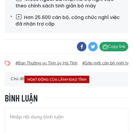
theo chính sách tinh giản bộ máy
Hơn 25.600 cán bộ, công chức nghỉ việc
đã nhận trợ cấp
Copy link
#Ban Thường vụ Tỉnh ủy Hà Tĩnh
#Gặp mặt cán bộ nghỉ hưu
Chủ đề
HOẠT ĐỘNG CỦA LÃNH ĐẠO TỈNH
BÌNH LUẬN