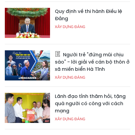
Quy định về thi hành Điều lệ
Đảng
XÂY DỰNG ĐẢNG
Người trẻ "đứng mũi chịu
sào" - lời giải về cán bộ thôn ở
xã miền biển Hà Tĩnh
XÂY DỰNG ĐẢNG
Lãnh đạo tỉnh thăm hỏi, tặng
quà người có công với cách
mạng
XÂY DỰNG ĐẢNG