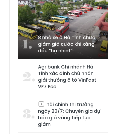
8 nhà xe ở Hà Tĩnh chưa
giảm giá cước khi xăng
dầu “hạ nhiệt”
Agribank Chi nhánh Hà
Tĩnh xác định chủ nhân
giải thưởng ô tô VinFast
,
VF7 Eco
à
a
Tài chính thị trường
ú
ngày 20/7: Chuyên gia dự
báo giá vàng tiếp tục
giảm