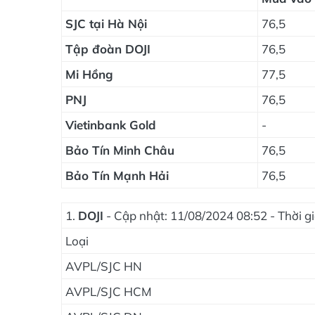
SJC tại Hà Nội
76,5
Tập đoàn DOJI
76,5
Mi Hồng
77,5
PNJ
76,5
Vietinbank Gold
-
Bảo Tín Minh Châu
76,5
Bảo Tín Mạnh Hải
76,5
1.
DOJI
- Cập nhật: 11/08/2024 08:52 - Thời 
Loại
AVPL/SJC HN
AVPL/SJC HCM