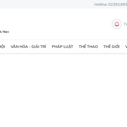
Hotline: 02393.69
T
HỘI
VĂN HÓA - GIẢI TRÍ
PHÁP LUẬT
THỂ THAO
THẾ GIỚI