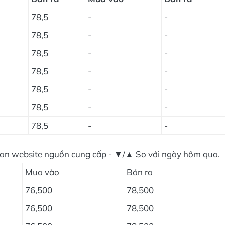
78,5
-
-
78,5
-
-
78,5
-
-
78,5
-
-
78,5
-
-
78,5
-
-
78,5
-
-
gian website nguồn cung cấp - ▼/▲ So với ngày hôm qua.
Mua vào
Bán ra
76,500
78,500
76,500
78,500