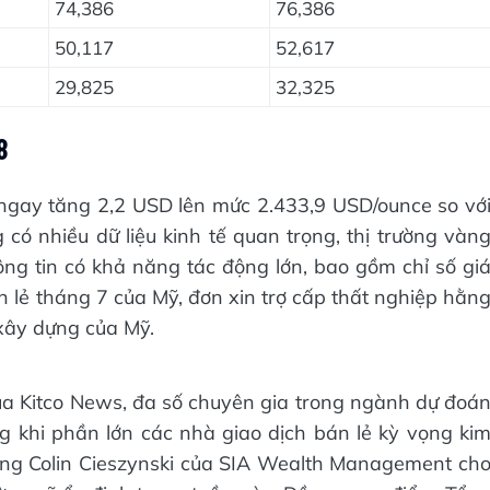
74,386
76,386
50,117
52,617
29,825
32,325
8
 ngay tăng 2,2 USD lên mức 2.433,9 USD/ounce so vớ
 có nhiều dữ liệu kinh tế quan trọng, thị trường vàn
ông tin có khả năng tác động lớn, bao gồm chỉ số gi
án lẻ tháng 7 của Mỹ, đơn xin trợ cấp thất nghiệp hằn
 xây dựng của Mỹ.
a Kitco News, đa số chuyên gia trong ngành dự đoá
g khi phần lớn các nhà giao dịch bán lẻ kỳ vọng ki
trường Colin Cieszynski của SIA Wealth Management ch