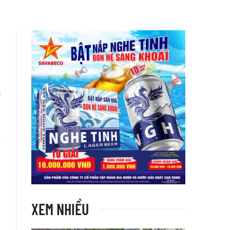
g
ố
XEM NHIỀU