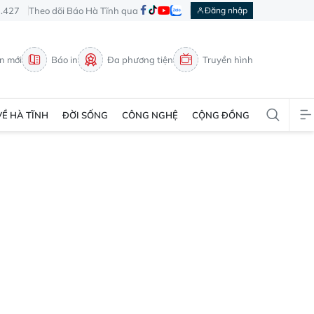
3.427
Theo dõi Báo Hà Tĩnh qua
Đăng nhập
in mới
Báo in
Đa phương tiện
Truyền hình
VỀ HÀ TĨNH
ĐỜI SỐNG
CÔNG NGHỆ
CỘNG ĐỒNG