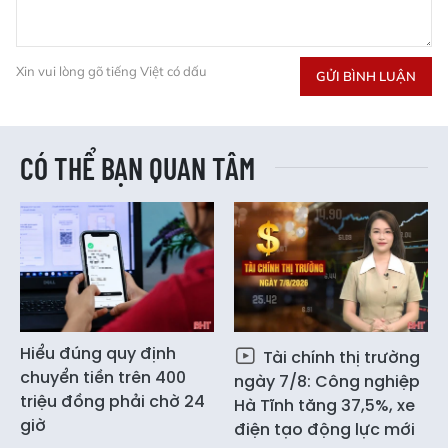
Xin vui lòng gõ tiếng Việt có dấu
GỬI BÌNH LUẬN
CÓ THỂ BẠN QUAN TÂM
Hiểu đúng quy định
Tài chính thị trường
chuyển tiền trên 400
ngày 7/8: Công nghiệp
triệu đồng phải chờ 24
Hà Tĩnh tăng 37,5%, xe
giờ
điện tạo động lực mới