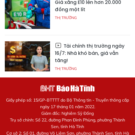
Giá xăng E10 lên hơn 20.000
đồng một lít
THỊ TRƯỜNG
Tài chính thị trường ngày
16/7: Nhà khó bán, giá vẫn
tăng!
THỊ TRƯỜNG
Giấy phép số: 15/GP-BTTTT do Bộ Thông tin - Truyền thông cấp
ngày 17 tháng 01 năm 2022.
Giám đốc: Nghiêm Sỹ Đống
Trụ sở chính: Số 22, đường Phan Đình Phùng, phường Thành
Sen, tỉnh Hà Tĩnh
Cơ sở 2: Số 01, đường Võ Liêm Sơn, phường Thành Sen, tỉnh Hà