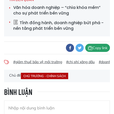
Văn hóa doanh nghiệp – “chìa khóa mềm”
cho sự phát triển bền vững
Tỉnh đồng hành, doanh nghiệp bứt phá -
nền tảng phát triển bền vững
Copy link
#giảm thuế bảo vệ môi trường
#chi phí xăng dầu
#doanh n
Chủ đề
CHỦ TRƯƠNG - CHÍNH SÁCH
BÌNH LUẬN