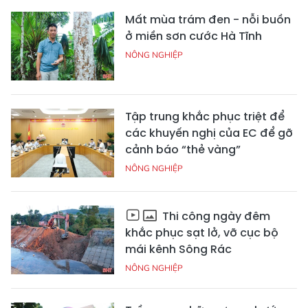
Mất mùa trám đen - nỗi buồn
ở miền sơn cước Hà Tĩnh
NÔNG NGHIỆP
Tập trung khắc phục triệt để
các khuyến nghị của EC để gỡ
cảnh báo “thẻ vàng”
NÔNG NGHIỆP
Thi công ngày đêm
khắc phục sạt lở, vỡ cục bộ
mái kênh Sông Rác
NÔNG NGHIỆP