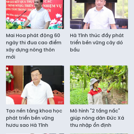
Mai Hoa phát động 60
Hà Tĩnh thúc đẩy phát
ngày thi đua cao điểm
triển bền vững cây dó
xây dựng nông thôn
bầu
mới
Tạo nền tảng khoa học
Mô hình "2 tầng nấc"
phát triển bền vững
giúp nông dân Đức Xá
hươu sao Hà Tĩnh
thu nhập ổn định