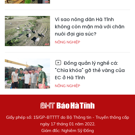
Vì sao nông dân Hà Tĩnh
không còn mặn mà với chăn
nuôi đại gia súc?
NÔNG NGHIỆP
Đồng quản lý nghề cá:
"Chìa khóa" gỡ thẻ vàng của
EC ở Hà Tĩnh
NÔNG NGHIỆP
Giấy phép số: 15/GP-BTTTT do Bộ Thông tin - Truyền thông cấp
ngày 17 tháng 01 năm 2022.
Giám đốc: Nghiêm Sỹ Đống