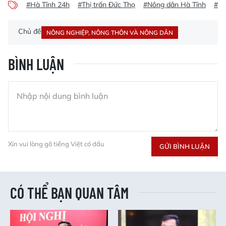
#Hà Tĩnh 24h
#Thị trấn Đức Thọ
#Nông dân Hà Tĩnh
#Đứ
Chủ đề
NÔNG NGHIỆP, NÔNG THÔN VÀ NÔNG DÂN
BÌNH LUẬN
Xin vui lòng gõ tiếng Việt có dấu
GỬI BÌNH LUẬN
CÓ THỂ BẠN QUAN TÂM