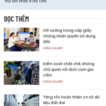
mô lớn nhất ở Hà Tĩnh
ĐỌC THÊM
Gỡ vướng trong cấp giấy
chứng nhận quyền sử dụng
đất
NÔNG NGHIỆP
Kiểm soát chặt chẽ, không
chủ quan với dịch cúm gia
cầm
NÔNG NGHIỆP
Tăng tốc hoàn thiện cơ sở dữ
liệu đất đai