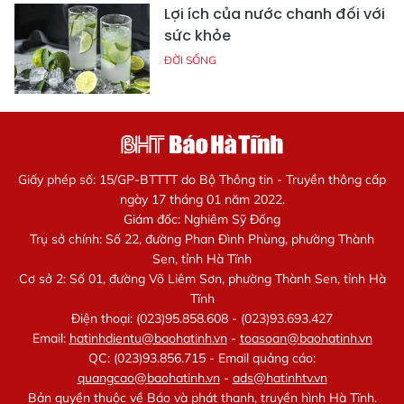
Lợi ích của nước chanh đối với
sức khỏe
ĐỜI SỐNG
Giấy phép số: 15/GP-BTTTT do Bộ Thông tin - Truyền thông cấp
ngày 17 tháng 01 năm 2022.
Giám đốc: Nghiêm Sỹ Đống
Trụ sở chính: Số 22, đường Phan Đình Phùng, phường Thành
Sen, tỉnh Hà Tĩnh
Cơ sở 2: Số 01, đường Võ Liêm Sơn, phường Thành Sen, tỉnh Hà
Tĩnh
Điện thoại: (023)95.858.608 - (023)93.693.427
Email:
hatinhdientu@baohatinh.vn
-
toasoan@baohatinh.vn
QC: (023)93.856.715 - Email quảng cáo:
quangcao@baohatinh.vn
-
ads@hatinhtv.vn
Bản quyền thuộc về Báo và phát thanh, truyền hình Hà Tĩnh.