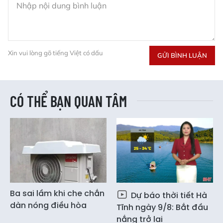
Xin vui lòng gõ tiếng Việt có dấu
GỬI BÌNH LUẬN
CÓ THỂ BẠN QUAN TÂM
Ba sai lầm khi che chắn
Dự báo thời tiết Hà
dàn nóng điều hòa
Tĩnh ngày 9/8: Bắt đầu
nắng trở lại