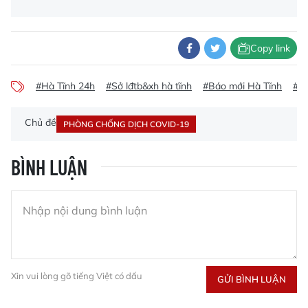
Copy link
#Hà Tĩnh 24h
#Sở lđtb&xh hà tĩnh
#Báo mới Hà Tĩnh
#S
Chủ đề
PHÒNG CHỐNG DỊCH COVID-19
BÌNH LUẬN
Xin vui lòng gõ tiếng Việt có dấu
GỬI BÌNH LUẬN