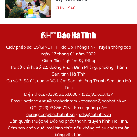
CHÍNH SÁCH
Giấy phép số: 15/GP-BTTTT do Bộ Thông tin - Truyền thông cấp
ngày 17 tháng 01 năm 2022.
Giám đốc: Nghiêm Sỹ Đống
Trụ sở chính: Số 22, đường Phan Đình Phùng, phường Thành
Sen, tỉnh Hà Tĩnh
Cơ sở 2: Số 01, đường Võ Liêm Sơn, phường Thành Sen, tỉnh Hà
Tĩnh
Điện thoại: (023)95.858.608 - (023)93.693.427
Email:
hatinhdientu@baohatinh.vn
-
toasoan@baohatinh.vn
QC: (023)93.856.715 - Email quảng cáo:
quangcao@baohatinh.vn
-
ads@hatinhtv.vn
Bản quyền thuộc về Báo và phát thanh, truyền hình Hà Tĩnh.
Cấm sao chép dưới mọi hình thức nếu không có sự chấp thuận
bằng văn bản.