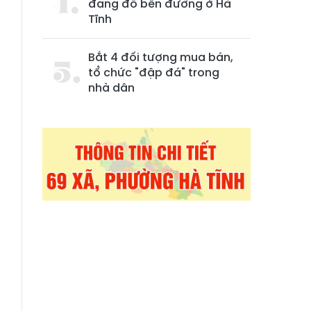
đang đỗ bên đường ở Hà
Tĩnh
Bắt 4 đối tượng mua bán,
tổ chức "đập đá" trong
nhà dân
y
h
,
m
1