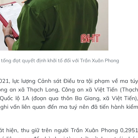
ống đạt quyết định khởi tố đối với Trần Xuân Phong
21, lực lượng Cảnh sát Điều tra tội phạm về ma tú
ng an xã Thạch Long, Công an xã Việt Tiến (Thạc
 Quốc lộ 1A (đoạn qua thôn Ba Giang, xã Việt Tiến)
ghi vấn liên quan đến ma tuý nên đã tiến hành kiể
át hiện, thu giữ trên người Trần Xuân Phong 0,295