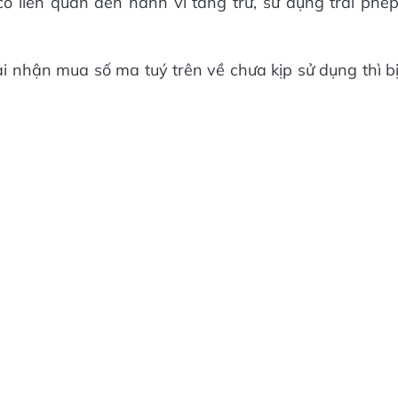
 liên quan đến hành vi tàng trữ, sử dụng trái phé
i nhận mua số ma tuý trên về chưa kịp sử dụng thì b