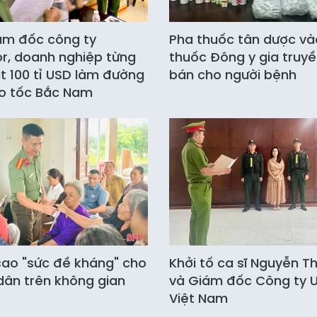
ám đốc công ty
Pha thuốc tân dược và
r, doanh nghiệp từng
thuốc Đông y gia truy
t 100 tỉ USD làm đường
bán cho người bệnh
o tốc Bắc Nam
ao "sức đề kháng" cho
Khởi tố ca sĩ Nguyễn Th
dân trên không gian
và Giám đốc Công ty U
Việt Nam