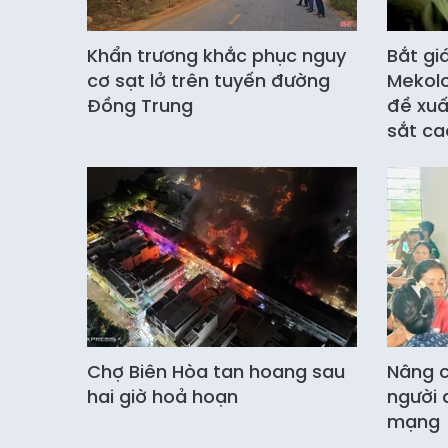
Khẩn trương khắc phục nguy
Bắt gi
cơ sạt lở trên tuyến đường
Mekolo
Đồng Trung
đề xuấ
sắt ca
Chợ Biên Hòa tan hoang sau
Nâng c
hai giờ hoả hoạn
người 
mạng