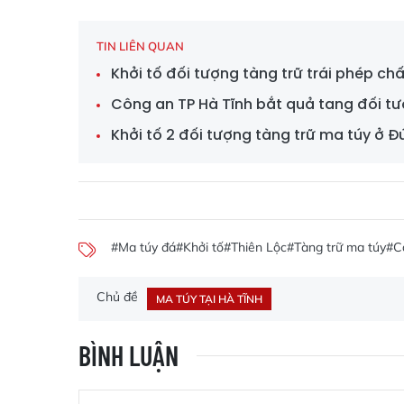
TIN LIÊN QUAN
Khởi tố đối tượng tàng trữ trái phép c
Công an TP Hà Tĩnh bắt quả tang đối tư
Khởi tố 2 đối tượng tàng trữ ma túy ở Đ
#Ma túy đá
#Khởi tố
#Thiên Lộc
#Tàng trữ ma túy
#C
Chủ đề
MA TÚY TẠI HÀ TĨNH
BÌNH LUẬN