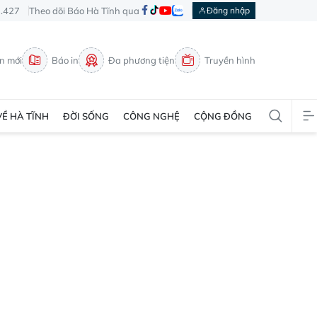
3.427
Theo dõi Báo Hà Tĩnh qua
Đăng nhập
in mới
Báo in
Đa phương tiện
Truyền hình
VỀ HÀ TĨNH
ĐỜI SỐNG
CÔNG NGHỆ
CỘNG ĐỒNG