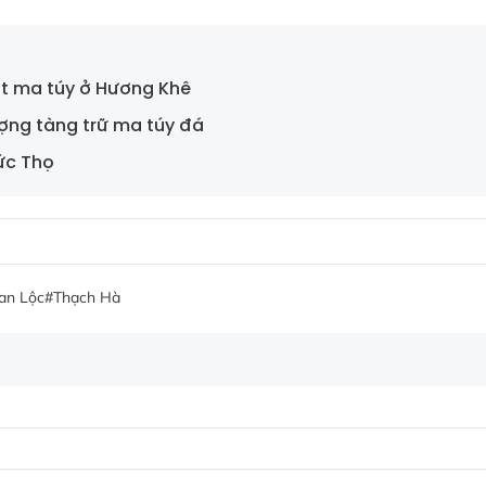
hất ma túy ở Hương Khê
ợng tàng trữ ma túy đá
ức Thọ
an Lộc
#Thạch Hà