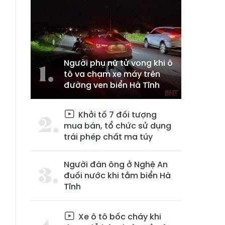
Người phụ nữ tử vong khi ô
tô va chạm xe máy trên
đường ven biển Hà Tĩnh
Khởi tố 7 đối tượng
mua bán, tổ chức sử dụng
trái phép chất ma túy
Người đàn ông ở Nghệ An
đuối nước khi tắm biển Hà
Tĩnh
Xe ô tô bốc cháy khi