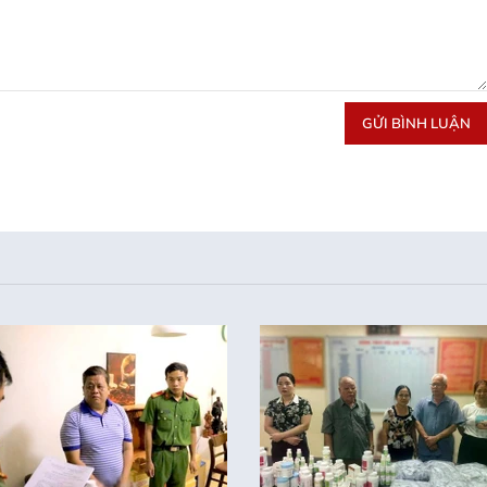
GỬI BÌNH LUẬN