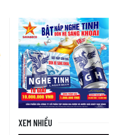
n
g
XEM NHIỀU