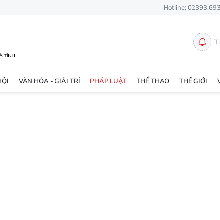
Hotline: 02393.69
T
HỘI
VĂN HÓA - GIẢI TRÍ
PHÁP LUẬT
THỂ THAO
THẾ GIỚI