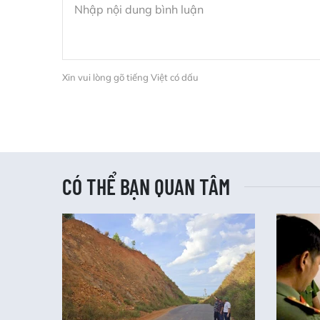
Xin vui lòng gõ tiếng Việt có dấu
CÓ THỂ BẠN QUAN TÂM