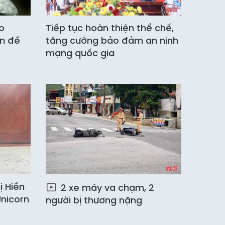
o
Tiếp tục hoàn thiện thể chế,
ền để
tăng cường bảo đảm an ninh
mạng quốc gia
ị Hiền
2 xe máy va chạm, 2
nicorn
người bị thương nặng