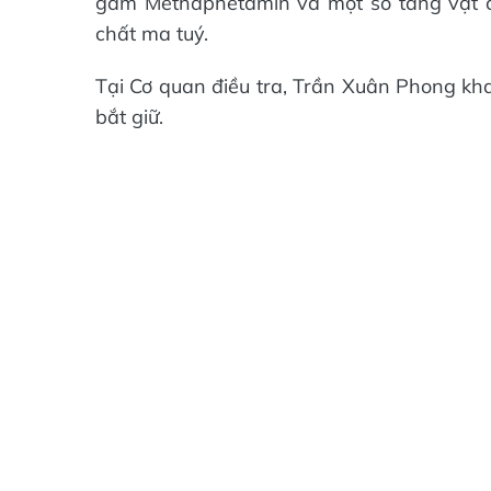
gam Methaphetamin và một số tang vật có
chất ma tuý.
Tại Cơ quan điều tra, Trần Xuân Phong kha
bắt giữ.