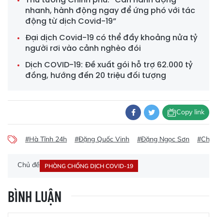
nhanh, hành động ngay để ứng phó với tác
động từ dịch Covid-19”
Đại dịch Covid-19 có thể đẩy khoảng nửa tỷ
người rơi vào cảnh nghèo đói
Dịch COVID-19: Đề xuất gói hỗ trợ 62.000 tỷ
đồng, hướng đến 20 triệu đối tượng
Copy link
#Hà Tĩnh 24h
#Đặng Quốc Vinh
#Đặng Ngọc Sơn
#Chủ 
Chủ đề
PHÒNG CHỐNG DỊCH COVID-19
BÌNH LUẬN