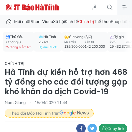
Mới nhất
Short Video
Xã hội
Kinh tế
Chính trị
Thể thao
Pháp luật
V
Thứ Sáu
Hà Tĩnh
Giá vàng (SJC)
Tỷ giá
7 tháng 8
26.4°C
Mua vào
Bán ra
EUR
USD
139,200,000
142,200,000
29,432.37
26,
25 tháng 6 Âm lịch
Độ ẩm 89.2%
CHÍNH TRỊ
Hà Tĩnh dự kiến hỗ trợ hơn 468
tỷ đồng cho các đối tượng gặp
khó khăn do dịch Covid-19
Nam Giang
15/04/2020 11:44
Theo dõi Báo Hà Tĩnh trên
Copy link