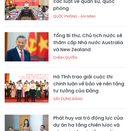
các luật về quân sự, quốc
phòng
QUỐC PHÒNG - AN NINH
Tổng Bí thư, Chủ tịch nước sẽ
thăm cấp Nhà nước Australia
và New Zealand
CHÍNH QUYỀN
Hà Tĩnh trao giải cuộc thi
chính luận về bảo vệ nền tảng
tư tưởng của Đảng
XÂY DỰNG ĐẢNG
Phát huy vai trò động lực của
dự án hạ tầng chiến lược và