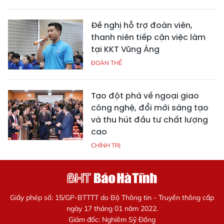
Đề nghị hỗ trợ đoàn viên,
thanh niên tiếp cận việc làm
tại KKT Vũng Áng
ĐOÀN THỂ
Tạo đột phá về ngoại giao
công nghệ, đổi mới sáng tạo
và thu hút đầu tư chất lượng
cao
CHÍNH TRỊ
Giấy phép số: 15/GP-BTTTT do Bộ Thông tin - Truyền thông cấp
ngày 17 tháng 01 năm 2022.
Giám đốc: Nghiêm Sỹ Đống