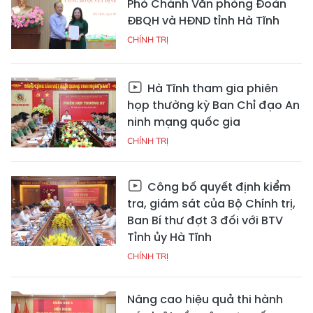
Phó Chánh Văn phòng Đoàn
ĐBQH và HĐND tỉnh Hà Tĩnh
CHÍNH TRỊ
Hà Tĩnh tham gia phiên
họp thường kỳ Ban Chỉ đạo An
ninh mạng quốc gia
CHÍNH TRỊ
Công bố quyết định kiểm
tra, giám sát của Bộ Chính trị,
Ban Bí thư đợt 3 đối với BTV
Tỉnh ủy Hà Tĩnh
CHÍNH TRỊ
Nâng cao hiệu quả thi hành