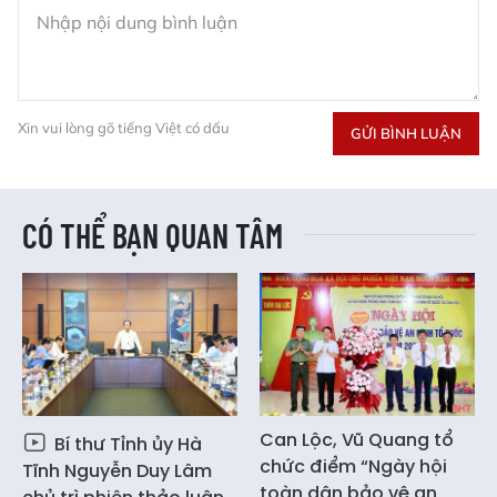
Xin vui lòng gõ tiếng Việt có dấu
GỬI BÌNH LUẬN
CÓ THỂ BẠN QUAN TÂM
Can Lộc, Vũ Quang tổ
Bí thư Tỉnh ủy Hà
chức điểm “Ngày hội
Tĩnh Nguyễn Duy Lâm
toàn dân bảo vệ an