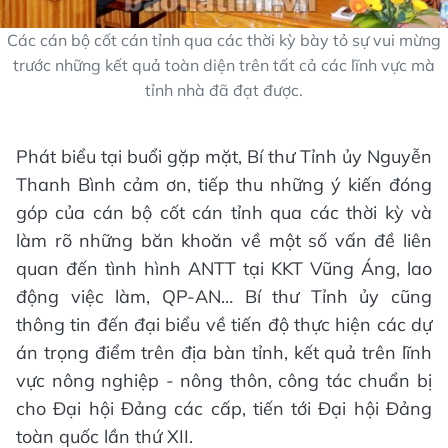
Các cán bộ cốt cán tỉnh qua các thời kỳ bày tỏ sự vui mừng
trước những kết quả toàn diện trên tất cả các lĩnh vực mà
tỉnh nhà đã đạt được.
Phát biểu tại buổi gặp mặt, Bí thư Tỉnh ủy Nguyễn
Thanh Bình cảm ơn, tiếp thu những ý kiến đóng
góp của cán bộ cốt cán tỉnh qua các thời kỳ và
làm rõ những băn khoăn về một số vấn đề liên
quan đến tình hình ANTT tại KKT Vũng Áng, lao
động việc làm, QP-AN… Bí thư Tỉnh ủy cũng
thông tin đến đại biểu về tiến độ thực hiện các dự
án trọng điểm trên địa bàn tỉnh, kết quả trên lĩnh
vực nông nghiệp - nông thôn, công tác chuẩn bị
cho Đại hội Đảng các cấp, tiến tới Đại hội Đảng
toàn quốc lần thứ XII.