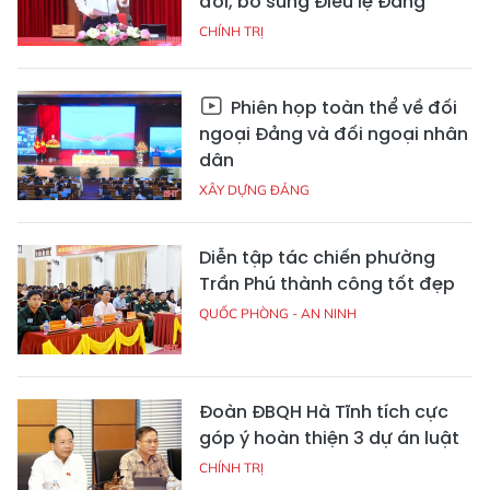
đổi, bổ sung Điều lệ Đảng
CHÍNH TRỊ
Phiên họp toàn thể về đối
ngoại Đảng và đối ngoại nhân
dân
XÂY DỰNG ĐẢNG
Diễn tập tác chiến phường
Trần Phú thành công tốt đẹp
QUỐC PHÒNG - AN NINH
Đoàn ĐBQH Hà Tĩnh tích cực
góp ý hoàn thiện 3 dự án luật
CHÍNH TRỊ