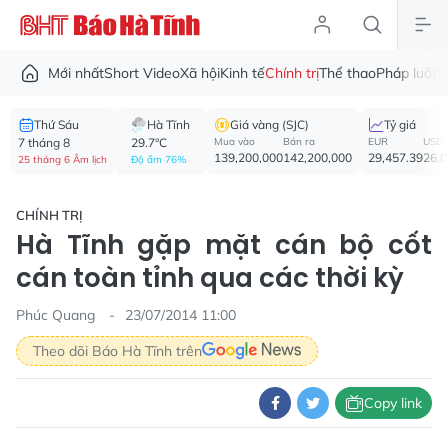
Mới nhất
Short Video
Xã hội
Kinh tế
Chính trị
Thể thao
Pháp luật
V
Thứ Sáu
Hà Tĩnh
Giá vàng (SJC)
Tỷ giá
7 tháng 8
29.7°C
Mua vào
Bán ra
EUR
USD
139,200,000
142,200,000
29,457.39
26,
25 tháng 6 Âm lịch
Độ ẩm 76%
CHÍNH TRỊ
Hà Tĩnh gặp mặt cán bộ cốt
cán toàn tỉnh qua các thời kỳ
Phúc Quang
23/07/2014 11:00
Theo dõi Báo Hà Tĩnh trên
Copy link