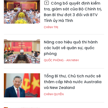
Công bố quyết định kiểm
tra, giám sát của Bộ Chính trị,
Ban Bí thư đợt 3 đối với BTV
Tỉnh ủy Hà Tĩnh
CHÍNH TRỊ
Nâng cao hiệu quả thi hành
các luật về quân sự, quốc
phòng
QUỐC PHÒNG - AN NINH
Tổng Bí thư, Chủ tịch nước sẽ
thăm cấp Nhà nước Australia
và New Zealand
CHÍNH QUYỀN