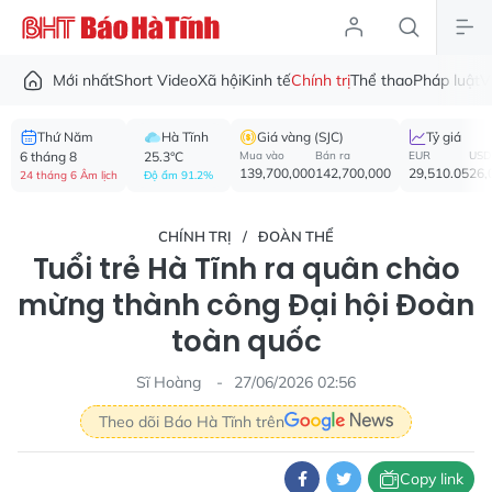
Mới nhất
Short Video
Xã hội
Kinh tế
Chính trị
Thể thao
Pháp luật
V
Thứ Năm
Hà Tĩnh
Giá vàng (SJC)
Tỷ giá
6 tháng 8
25.3°C
Mua vào
Bán ra
EUR
USD
139,700,000
142,700,000
29,510.05
26,
24 tháng 6 Âm lịch
Độ ẩm 91.2%
CHÍNH TRỊ
ĐOÀN THỂ
Tuổi trẻ Hà Tĩnh ra quân chào
mừng thành công Đại hội Đoàn
toàn quốc
Sĩ Hoàng
27/06/2026 02:56
Theo dõi Báo Hà Tĩnh trên
Copy link