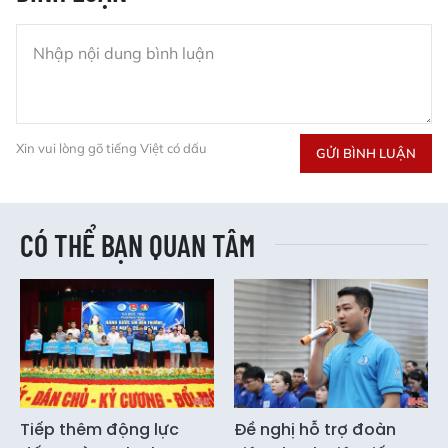
Xin vui lòng gõ tiếng Việt có dấu
GỬI BÌNH LUẬN
CÓ THỂ BẠN QUAN TÂM
Tiếp thêm động lực
Đề nghị hỗ trợ đoàn