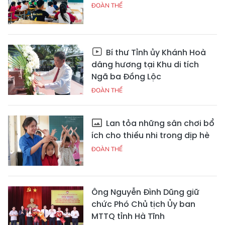
ĐOÀN THỂ
Bí thư Tỉnh ủy Khánh Hoà
dâng hương tại Khu di tích
Ngã ba Đồng Lộc
ĐOÀN THỂ
Lan tỏa những sân chơi bổ
ích cho thiếu nhi trong dịp hè
ĐOÀN THỂ
Ông Nguyễn Đình Dũng giữ
chức Phó Chủ tịch Ủy ban
MTTQ tỉnh Hà Tĩnh