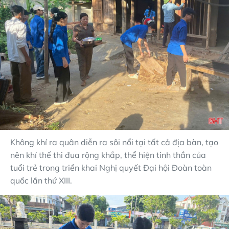
Không khí ra quân diễn ra sôi nổi tại tất cả địa bàn, tạo
nên khí thế thi đua rộng khắp, thể hiện tinh thần của
tuổi trẻ trong triển khai Nghị quyết Đại hội Đoàn toàn
quốc lần thứ XIII.