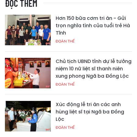
ĐỌC THÊM
Hơn 150 bữa cơm tri ân - Gửi
trọn nghĩa tình của tuổi trẻ Hà
Tĩnh
ĐOÀN THỂ
Chủ tịch UBND tỉnh dự lễ tưởng
niệm 10 nữ liệt sĩ thanh niên
xung phong Ngã ba Đồng Lộc
ĐOÀN THỂ
Xúc động lễ tri ân các anh
hùng liệt sĩ tại Ngã ba Đồng
Lộc
ĐOÀN THỂ