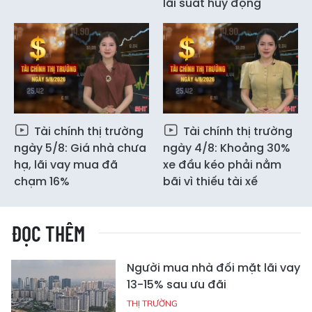
lãi suất huy động
Tài chính thị trường
Tài chính thị trường
ngày 5/8: Giá nhà chưa
ngày 4/8: Khoảng 30%
hạ, lãi vay mua đã
xe đầu kéo phải nằm
chạm 16%
bãi vì thiếu tài xế
ĐỌC THÊM
Người mua nhà đối mặt lãi vay
13-15% sau ưu đãi
THỊ TRƯỜNG