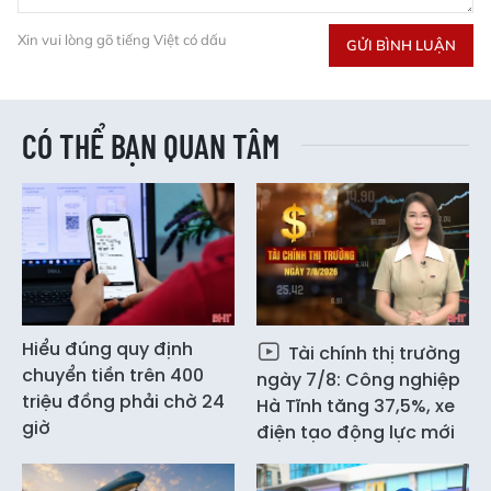
Xin vui lòng gõ tiếng Việt có dấu
GỬI BÌNH LUẬN
CÓ THỂ BẠN QUAN TÂM
Hiểu đúng quy định
Tài chính thị trường
chuyển tiền trên 400
ngày 7/8: Công nghiệp
triệu đồng phải chờ 24
Hà Tĩnh tăng 37,5%, xe
giờ
điện tạo động lực mới