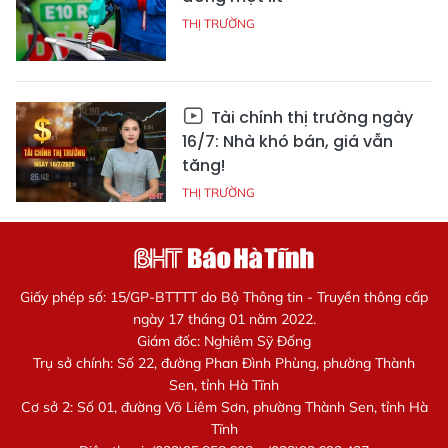
THỊ TRƯỜNG
Tài chính thị trường ngày
16/7: Nhà khó bán, giá vẫn
tăng!
THỊ TRƯỜNG
Giấy phép số: 15/GP-BTTTT do Bộ Thông tin - Truyền thông cấp
ngày 17 tháng 01 năm 2022.
Giám đốc: Nghiêm Sỹ Đống
Trụ sở chính: Số 22, đường Phan Đình Phùng, phường Thành
Sen, tỉnh Hà Tĩnh
Cơ sở 2: Số 01, đường Võ Liêm Sơn, phường Thành Sen, tỉnh Hà
Tĩnh