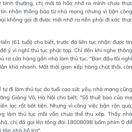
ư bình thường, chị mới tá hỏa nhớ ra mình chưa thự
c tin nhắn thông báo từ nhà mạng nhưng vì bận côn
ại không gọi đi được mới nhớ ra nên phải đi xác thự
iền (61 tuổi) cho biết, trước đó liên tục nhận được ti
ể ý vì nghĩ thủ tục phức tạp. Chỉ đến khi nghe thôn
hủ ra cửa hàng gần nhà làm thủ tục. “Ban đầu tôi ngh
ẫn khá nhanh. Mất thời gian xếp hàng chút thôi, cò
 tự đi làm thủ tục do tuổi cao sức yếu, nhà mạng cũn
ường Giảng Võ, Hà Nội cho biết: "Số thuê bao của m
iên lạc rất bất tiện. Nhưng vì công việc bận rộn quá
àng làm thủ tục mãi vẫn chưa thể thu xếp. Thấy nh
 nhà, chị đã gọi lên tổng đài 18008098 bấm phím 0 đ
 tận nhà hỗ trợ".