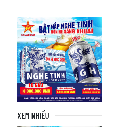
o
u
c
XEM NHIỀU