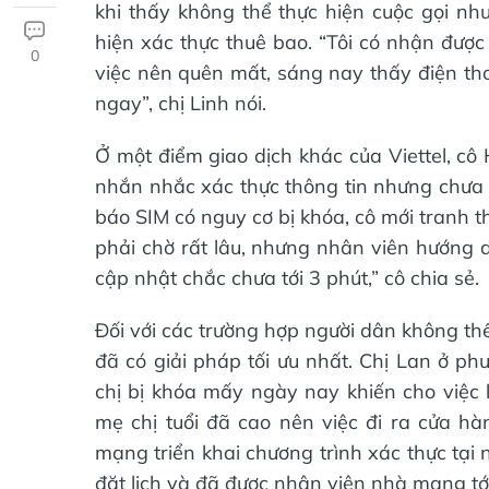
khi thấy không thể thực hiện cuộc gọi nh
hiện xác thực thuê bao. “Tôi có nhận đượ
0
việc nên quên mất, sáng nay thấy điện tho
ngay”, chị Linh nói.
Ở một điểm giao dịch khác của Viettel, cô H
nhắn nhắc xác thực thông tin nhưng chưa đ
báo SIM có nguy cơ bị khóa, cô mới tranh t
phải chờ rất lâu, nhưng nhân viên hướng d
cập nhật chắc chưa tới 3 phút,” cô chia sẻ.
Đối với các trường hợp người dân không thể
đã có giải pháp tối ưu nhất. Chị Lan ở ph
chị bị khóa mấy ngày nay khiến cho việc l
mẹ chị tuổi đã cao nên việc đi ra cửa h
mạng triển khai chương trình xác thực tại
đặt lịch và đã được nhân viên nhà mạng tới