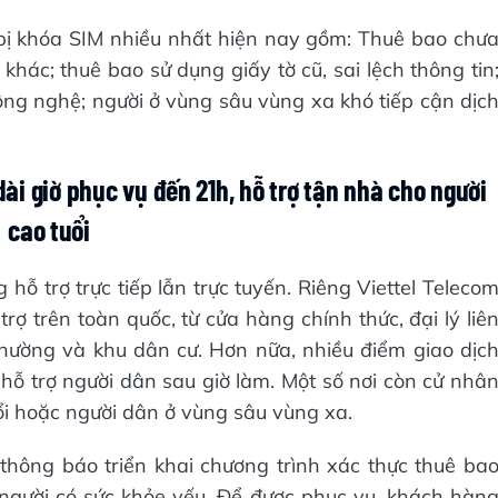
ị khóa SIM nhiều nhất hiện nay gồm: Thuê bao chư
khác; thuê bao sử dụng giấy tờ cũ, sai lệch thông tin
ông nghệ; người ở vùng sâu vùng xa khó tiếp cận dịc
ài giờ phục vụ đến 21h, hỗ trợ tận nhà cho người
cao tuổi
ỗ trợ trực tiếp lẫn trực tuyến. Riêng Viettel Teleco
rợ trên toàn quốc, từ cửa hàng chính thức, đại lý liê
phường và khu dân cư. Hơn nữa, nhiều điểm giao dịc
 hỗ trợ người dân sau giờ làm. Một số nơi còn cử nhâ
ổi hoặc người dân ở vùng sâu vùng xa.
a thông báo triển khai chương trình xác thực thuê ba
 người có sức khỏe yếu. Để được phục vụ, khách hàn