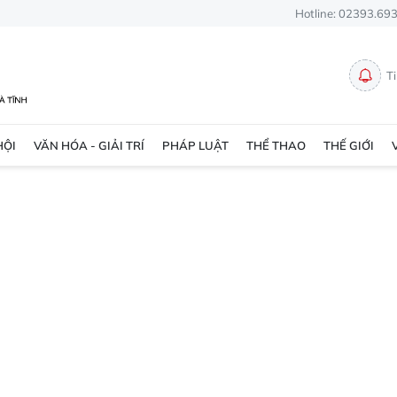
Hotline: 02393.69
T
HỘI
VĂN HÓA - GIẢI TRÍ
PHÁP LUẬT
THỂ THAO
THẾ GIỚI