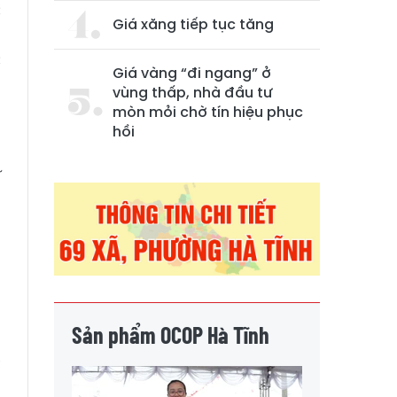
c
Giá xăng tiếp tục tăng
g
c
Giá vàng “đi ngang” ở
vùng thấp, nhà đầu tư
mòn mỏi chờ tín hiệu phục
n
hồi
g
ĩ
n
g
ẹ
,
Sản phẩm OCOP Hà Tĩnh
à
ể