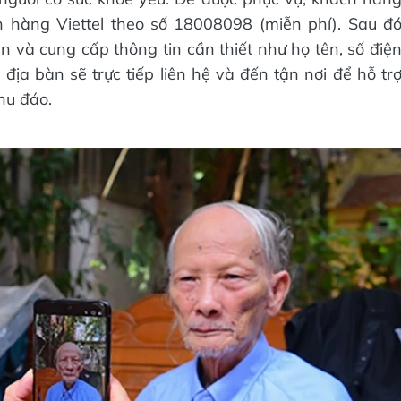
 hàng Viettel theo số 18008098 (miễn phí). Sau đ
n và cung cấp thông tin cần thiết như họ tên, số điệ
i địa bàn sẽ trực tiếp liên hệ và đến tận nơi để hỗ tr
hu đáo.