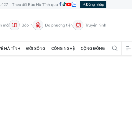
3.427
Theo dõi Báo Hà Tĩnh qua
Đăng nhập
in mới
Báo in
Đa phương tiện
Truyền hình
VỀ HÀ TĨNH
ĐỜI SỐNG
CÔNG NGHỆ
CỘNG ĐỒNG