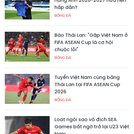
hạng Anh 2026-2027 hứa hẹn
hấp dẫn?
BÓNG ĐÁ
Báo Thái Lan: "Gặp Việt Nam ở
FIFA ASEAN Cup là cơ hội
chuộc lỗi"
BÓNG ĐÁ
Tuyển Việt Nam cùng bảng
Thái Lan tại FIFA ASEAN Cup
2026
BÓNG ĐÁ
Loạt ngôi sao vô địch SEA
Games bất ngờ trở lại U23 Việt
Nam