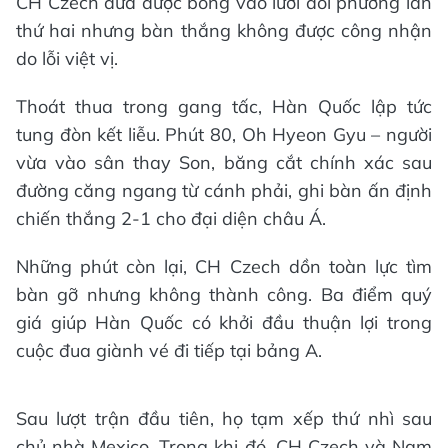
CH Czech đưa được bóng vào lưới đối phương lần
thứ hai nhưng bàn thắng không được công nhận
do lỗi việt vị.
Thoát thua trong gang tấc, Hàn Quốc lập tức
tung đòn kết liễu. Phút 80, Oh Hyeon Gyu – người
vừa vào sân thay Son, băng cắt chính xác sau
đường căng ngang từ cánh phải, ghi bàn ấn định
chiến thắng 2-1 cho đại diện châu Á.
Những phút còn lại, CH Czech dồn toàn lực tìm
bàn gỡ nhưng không thành công. Ba điểm quý
giá giúp Hàn Quốc có khởi đầu thuận lợi trong
cuộc đua giành vé đi tiếp tại bảng A.
Sau lượt trận đầu tiên, họ tạm xếp thứ nhì sau
chủ nhà Mexico. Trong khi đó, CH Czech và Nam