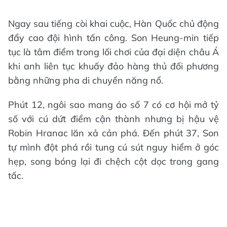
Ngay sau tiếng còi khai cuộc, Hàn Quốc chủ động
đẩy cao đội hình tấn công. Son Heung-min tiếp
tục là tâm điểm trong lối chơi của đại diện châu Á
khi anh liên tục khuấy đảo hàng thủ đối phương
bằng những pha di chuyển năng nổ.
Phút 12, ngôi sao mang áo số 7 có cơ hội mở tỷ
số với cú dứt điểm cận thành nhưng bị hậu vệ
Robin Hranac lăn xả cản phá. Đến phút 37, Son
tự mình đột phá rồi tung cú sút nguy hiểm ở góc
hẹp, song bóng lại đi chệch cột dọc trong gang
tấc.