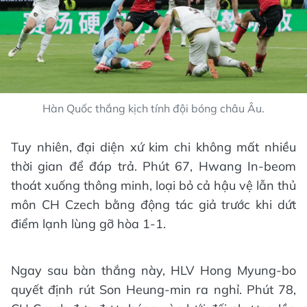
Hàn Quốc thắng kịch tính đội bóng châu Âu.
Tuy nhiên, đại diện xứ kim chi không mất nhiều
thời gian để đáp trả. Phút 67, Hwang In-beom
thoát xuống thông minh, loại bỏ cả hậu vệ lẫn thủ
môn CH Czech bằng động tác giả trước khi dứt
điểm lạnh lùng gỡ hòa 1-1.
Ngay sau bàn thắng này, HLV Hong Myung-bo
quyết định rút Son Heung-min ra nghỉ. Phút 78,