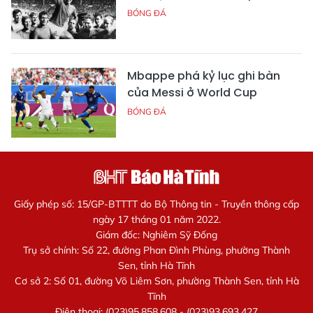
BÓNG ĐÁ
Mbappe phá kỷ lục ghi bàn
của Messi ở World Cup
BÓNG ĐÁ
Giấy phép số: 15/GP-BTTTT do Bộ Thông tin - Truyền thông cấp
ngày 17 tháng 01 năm 2022.
Giám đốc: Nghiêm Sỹ Đống
Trụ sở chính: Số 22, đường Phan Đình Phùng, phường Thành
Sen, tỉnh Hà Tĩnh
Cơ sở 2: Số 01, đường Võ Liêm Sơn, phường Thành Sen, tỉnh Hà
Tĩnh
Điện thoại: (023)95.858.608 - (023)93.693.427