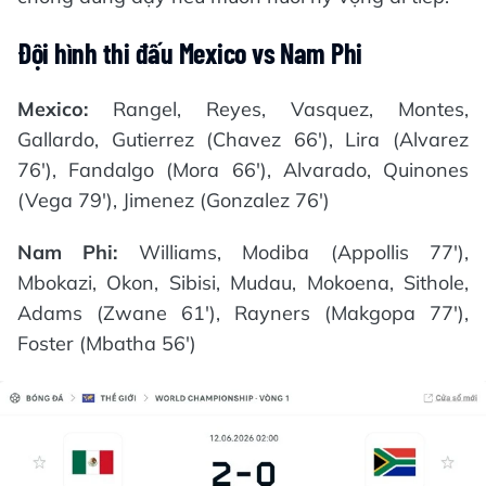
Đội hình thi đấu Mexico vs Nam Phi
Mexico:
Rangel, Reyes, Vasquez, Montes,
Gallardo, Gutierrez (Chavez 66'), Lira (Alvarez
76'), Fandalgo (Mora 66'), Alvarado, Quinones
(Vega 79'), Jimenez (Gonzalez 76')
Nam Phi:
Williams, Modiba (Appollis 77'),
Mbokazi, Okon, Sibisi, Mudau, Mokoena, Sithole,
Adams (Zwane 61'), Rayners (Makgopa 77'),
Foster (Mbatha 56')