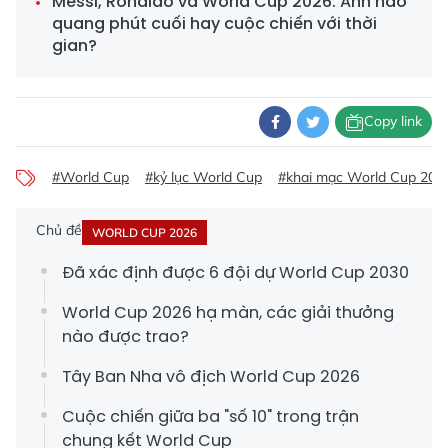
Messi, Ronaldo và World Cup 2026: Ánh hào
quang phút cuối hay cuộc chiến với thời
gian?
Copy link
#World Cup
#kỷ lục World Cup
#khai mạc World Cup 202
Chủ đề
WORLD CUP 2026
Đã xác định được 6 đội dự World Cup 2030
World Cup 2026 hạ màn, các giải thưởng
nào được trao?
Tây Ban Nha vô địch World Cup 2026
Cuộc chiến giữa ba "số 10" trong trận
chung kết World Cup