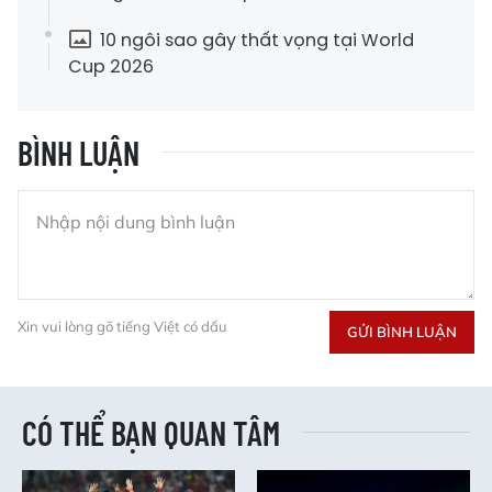
10 ngôi sao gây thất vọng tại World
Cup 2026
BÌNH LUẬN
Xin vui lòng gõ tiếng Việt có dấu
GỬI BÌNH LUẬN
CÓ THỂ BẠN QUAN TÂM