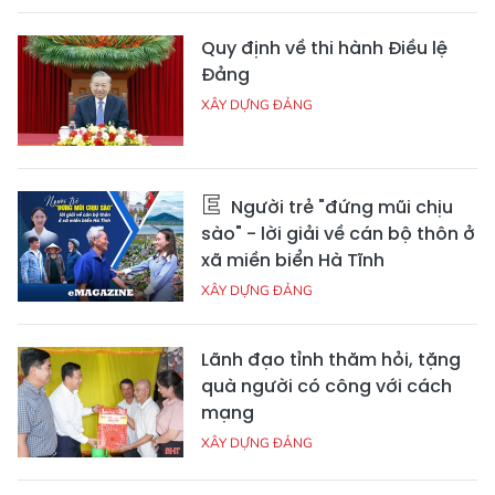
Quy định về thi hành Điều lệ
Đảng
XÂY DỰNG ĐẢNG
Người trẻ "đứng mũi chịu
sào" - lời giải về cán bộ thôn ở
xã miền biển Hà Tĩnh
XÂY DỰNG ĐẢNG
Lãnh đạo tỉnh thăm hỏi, tặng
quà người có công với cách
mạng
XÂY DỰNG ĐẢNG