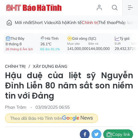
Mới nhất
Short Video
Xã hội
Kinh tế
Chính trị
Thể thao
Pháp luật
V
Thứ Bảy
Hà Tĩnh
Giá vàng (SJC)
Tỷ giá
8 tháng 8
26.1°C
Mua vào
Bán ra
EUR
USD
141,000,000
144,000,000
29,432.37
26,
26 tháng 6 Âm lịch
Độ ẩm 91.1%
CHÍNH TRỊ
XÂY DỰNG ĐẢNG
Hậu duệ của liệt sỹ Nguyễn
Đình Liễn 80 năm sắt son niềm
tin với Đảng
Phan Trâm
03/09/2025 06:55
Theo dõi Báo Hà Tĩnh trên
Copy link