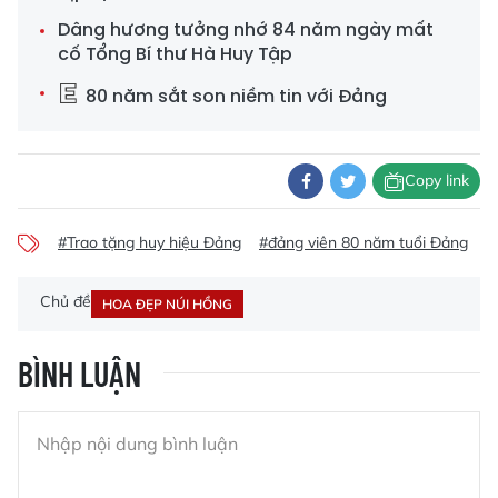
Dâng hương tưởng nhớ 84 năm ngày mất
cố Tổng Bí thư Hà Huy Tập
80 năm sắt son niềm tin với Đảng
Copy link
#Trao tặng huy hiệu Đảng
#đảng viên 80 năm tuổi Đảng
#
Chủ đề
HOA ĐẸP NÚI HỒNG
BÌNH LUẬN