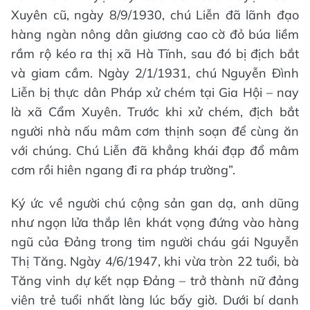
Xuyên cũ, ngày 8/9/1930, chú Liễn đã lãnh đạo
hàng ngàn nông dân giương cao cờ đỏ búa liềm
rầm rộ kéo ra thị xã Hà Tĩnh, sau đó bị địch bắt
và giam cầm. Ngày 2/1/1931, chú Nguyễn Đình
Liễn bị thực dân Pháp xử chém tại Gia Hội – nay
là xã Cẩm Xuyên. Trước khi xử chém, địch bắt
người nhà nấu mâm cơm thịnh soạn để cùng ăn
với chúng. Chú Liễn đã khẳng khái đạp đổ mâm
cơm rồi hiên ngang đi ra pháp trường”.
Ký ức về người chú cộng sản gan dạ, anh dũng
như ngọn lửa thắp lên khát vọng đứng vào hàng
ngũ của Đảng trong tim người cháu gái Nguyễn
Thị Tăng. Ngày 4/6/1947, khi vừa tròn 22 tuổi, bà
Tăng vinh dự kết nạp Đảng – trở thành nữ đảng
viên trẻ tuổi nhất làng lúc bấy giờ. Dưới bí danh