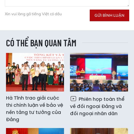
Xin vui lòng gõ tiếng Việt có dấu
GỬI BÌNH LUẬN
CÓ THỂ BẠN QUAN TÂM
Hà Tĩnh trao giải cuộc
Phiên họp toàn thể
thi chính luận về bảo vệ
về đối ngoại Đảng và
nền tảng tư tưởng của
đối ngoại nhân dân
Đảng