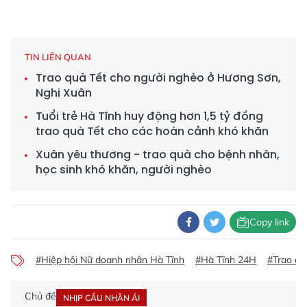
TIN LIÊN QUAN
Trao quà Tết cho người nghèo ở Hương Sơn,
Nghi Xuân
Tuổi trẻ Hà Tĩnh huy động hơn 1,5 tỷ đồng
trao quà Tết cho các hoàn cảnh khó khăn
Xuân yêu thương - trao quà cho bệnh nhân,
học sinh khó khăn, người nghèo
Copy link
#Hiệp hội Nữ doanh nhân Hà Tĩnh
#Hà Tĩnh 24H
#Trao qu
Chủ đề
NHỊP CẦU NHÂN ÁI