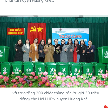
Chứt tại huyện Hương Khê…
… và trao tặng 200 chiếc thùng rác (trị giá 30 triệu
đồng) cho Hội LHPN huyện Hương Khê.