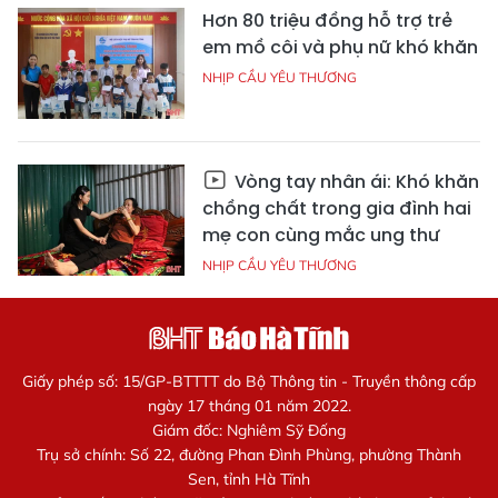
Hơn 80 triệu đồng hỗ trợ trẻ
em mồ côi và phụ nữ khó khăn
NHỊP CẦU YÊU THƯƠNG
Vòng tay nhân ái: Khó khăn
chồng chất trong gia đình hai
mẹ con cùng mắc ung thư
NHỊP CẦU YÊU THƯƠNG
Giấy phép số: 15/GP-BTTTT do Bộ Thông tin - Truyền thông cấp
ngày 17 tháng 01 năm 2022.
Giám đốc: Nghiêm Sỹ Đống
Trụ sở chính: Số 22, đường Phan Đình Phùng, phường Thành
Sen, tỉnh Hà Tĩnh