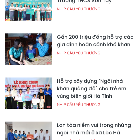
Trường THCS Sơn Tây
NHỊP CẦU YÊU THƯƠNG
Gần 200 triệu đồng hỗ trợ các
gia đình hoàn cảnh khó khăn
NHỊP CẦU YÊU THƯƠNG
Hỗ trợ xây dựng "Ngôi nhà
khăn quàng đỏ" cho trẻ em
vùng biên giới Hà Tĩnh
NHỊP CẦU YÊU THƯƠNG
Lan tỏa niềm vui trong những
ngôi nhà mới ở xã Lộc Hà