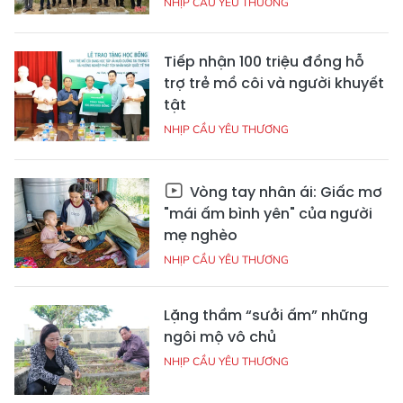
NHỊP CẦU YÊU THƯƠNG
Tiếp nhận 100 triệu đồng hỗ
trợ trẻ mồ côi và người khuyết
tật
NHỊP CẦU YÊU THƯƠNG
Vòng tay nhân ái: Giấc mơ
"mái ấm bình yên" của người
mẹ nghèo
NHỊP CẦU YÊU THƯƠNG
Lặng thầm “sưởi ấm” những
ngôi mộ vô chủ
NHỊP CẦU YÊU THƯƠNG