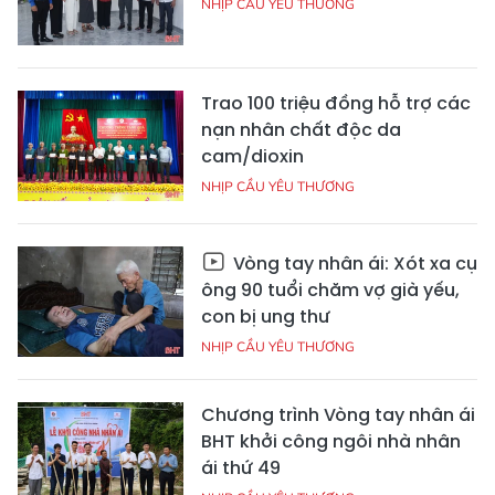
NHỊP CẦU YÊU THƯƠNG
Trao 100 triệu đồng hỗ trợ các
nạn nhân chất độc da
cam/dioxin
NHỊP CẦU YÊU THƯƠNG
Vòng tay nhân ái: Xót xa cụ
ông 90 tuổi chăm vợ già yếu,
con bị ung thư
NHỊP CẦU YÊU THƯƠNG
Chương trình Vòng tay nhân ái
BHT khởi công ngôi nhà nhân
ái thứ 49