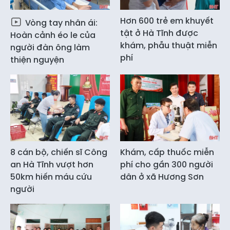
Hơn 600 trẻ em khuyết
Vòng tay nhân ái:
tật ở Hà Tĩnh được
Hoàn cảnh éo le của
khám, phẫu thuật miễn
người đàn ông làm
phí
thiện nguyện
8 cán bộ, chiến sĩ Công
Khám, cấp thuốc miễn
an Hà Tĩnh vượt hơn
phí cho gần 300 người
50km hiến máu cứu
dân ở xã Hương Sơn
người