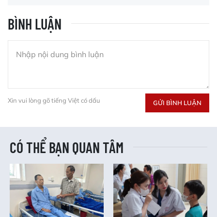
BÌNH LUẬN
Xin vui lòng gõ tiếng Việt có dấu
GỬI BÌNH LUẬN
CÓ THỂ BẠN QUAN TÂM